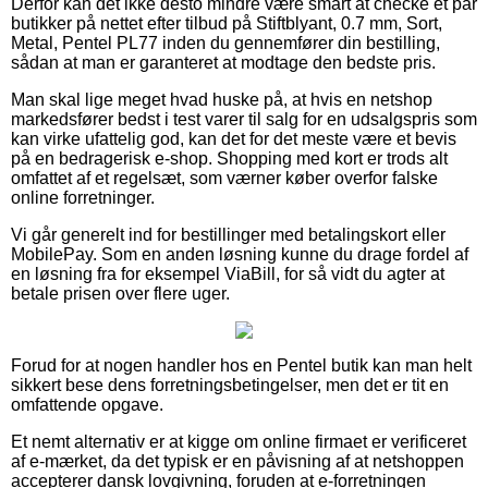
Derfor kan det ikke desto mindre være smart at checke et par
butikker på nettet efter tilbud på Stiftblyant, 0.7 mm, Sort,
Metal, Pentel PL77 inden du gennemfører din bestilling,
sådan at man er garanteret at modtage den bedste pris.
Man skal lige meget hvad huske på, at hvis en netshop
markedsfører bedst i test varer til salg for en udsalgspris som
kan virke ufattelig god, kan det for det meste være et bevis
på en bedragerisk e-shop. Shopping med kort er trods alt
omfattet af et regelsæt, som værner køber overfor falske
online forretninger.
Vi går generelt ind for bestillinger med betalingskort eller
MobilePay. Som en anden løsning kunne du drage fordel af
en løsning fra for eksempel ViaBill, for så vidt du agter at
betale prisen over flere uger.
Forud for at nogen handler hos en Pentel butik kan man helt
sikkert bese dens forretningsbetingelser, men det er tit en
omfattende opgave.
Et nemt alternativ er at kigge om online firmaet er verificeret
af e-mærket, da det typisk er en påvisning af at netshoppen
accepterer dansk lovgivning, foruden at e-forretningen