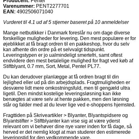
Producent:
Pentel
Varenummer:
PENT2277701
EAN:
4902506071040
Vurderet til
4.1
ud af 5 stjerner baseret på
10
anmeldelser
Mange netbutikker i Danmark foreslår nu om dage diverse
forskellige muligheder for levering. Den mest populære er for
øjeblikket at få bragt ordren til en pakkeshop, hvor du selv
kan afhente din ordre på et selvvalgt tidspunkt.
Leveringstypen er jo ualmindeligt smertefri, samt oftest
endvidere den mest betalelige mulighed for fragt ved køb af
Stiftblyant, 0.7 mm, Sort, Metal, Pentel PL77.
Du kan derudover planlægge at få ordren bragt til din
lejlighed eller ud på din arbejdsplads. Fragtmuligheden er
desværre lidt mere omkostningsfuld, men til gengæld ultra
ligetil. Den mindst kostelige leveringsløsning kan ikke
benægtes at være selv at hente pakken, men den løsning
står og falder med at du lever lige ved e-shoppens hjemsted.
Fragttiden på Skriveartikler > Blyanter, Blyantspidsere og
Blyantstifter > Stiftblyanter kan vise sig at være yderst
relevant om vi behøver dine nye varer inden for få dage, så
herved er det nemlig klogt at man studerer den estimerede
leveringstid for den vedkommende vare.