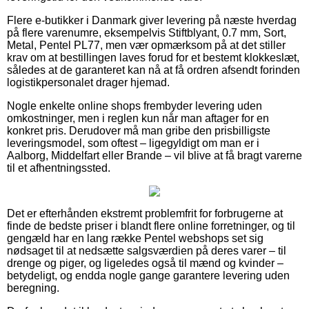
Flere e-butikker i Danmark giver levering på næste hverdag
på flere varenumre, eksempelvis Stiftblyant, 0.7 mm, Sort,
Metal, Pentel PL77, men vær opmærksom på at det stiller
krav om at bestillingen laves forud for et bestemt klokkeslæt,
således at de garanteret kan nå at få ordren afsendt forinden
logistikpersonalet drager hjemad.
Nogle enkelte online shops frembyder levering uden
omkostninger, men i reglen kun når man aftager for en
konkret pris. Derudover må man gribe den prisbilligste
leveringsmodel, som oftest – ligegyldigt om man er i
Aalborg, Middelfart eller Brande – vil blive at få bragt varerne
til et afhentningssted.
Det er efterhånden ekstremt problemfrit for forbrugerne at
finde de bedste priser i blandt flere online forretninger, og til
gengæld har en lang række Pentel webshops set sig
nødsaget til at nedsætte salgsværdien på deres varer – til
drenge og piger, og ligeledes også til mænd og kvinder –
betydeligt, og endda nogle gange garantere levering uden
beregning.