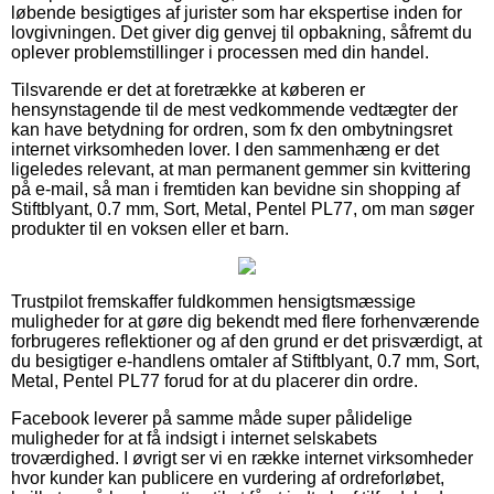
løbende besigtiges af jurister som har ekspertise inden for
lovgivningen. Det giver dig genvej til opbakning, såfremt du
oplever problemstillinger i processen med din handel.
Tilsvarende er det at foretrække at køberen er
hensynstagende til de mest vedkommende vedtægter der
kan have betydning for ordren, som fx den ombytningsret
internet virksomheden lover. I den sammenhæng er det
ligeledes relevant, at man permanent gemmer sin kvittering
på e-mail, så man i fremtiden kan bevidne sin shopping af
Stiftblyant, 0.7 mm, Sort, Metal, Pentel PL77, om man søger
produkter til en voksen eller et barn.
Trustpilot fremskaffer fuldkommen hensigtsmæssige
muligheder for at gøre dig bekendt med flere forhenværende
forbrugeres reflektioner og af den grund er det prisværdigt, at
du besigtiger e-handlens omtaler af Stiftblyant, 0.7 mm, Sort,
Metal, Pentel PL77 forud for at du placerer din ordre.
Facebook leverer på samme måde super pålidelige
muligheder for at få indsigt i internet selskabets
troværdighed. I øvrigt ser vi en række internet virksomheder
hvor kunder kan publicere en vurdering af ordreforløbet,