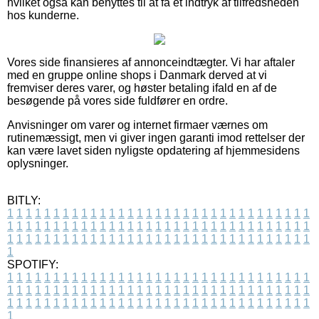
hvilket også kan benyttes til at få et indtryk af tilfredsheden
hos kunderne.
Vores side finansieres af annonceindtægter. Vi har aftaler
med en gruppe online shops i Danmark derved at vi
fremviser deres varer, og høster betaling ifald en af de
besøgende på vores side fuldfører en ordre.
Anvisninger om varer og internet firmaer værnes om
rutinemæssigt, men vi giver ingen garanti imod rettelser der
kan være lavet siden nyligste opdatering af hjemmesidens
oplysninger.
BITLY:
1
1
1
1
1
1
1
1
1
1
1
1
1
1
1
1
1
1
1
1
1
1
1
1
1
1
1
1
1
1
1
1
1
1
1
1
1
1
1
1
1
1
1
1
1
1
1
1
1
1
1
1
1
1
1
1
1
1
1
1
1
1
1
1
1
1
1
1
1
1
1
1
1
1
1
1
1
1
1
1
1
1
1
1
1
1
1
1
1
1
1
1
1
1
1
1
1
1
1
1
SPOTIFY:
1
1
1
1
1
1
1
1
1
1
1
1
1
1
1
1
1
1
1
1
1
1
1
1
1
1
1
1
1
1
1
1
1
1
1
1
1
1
1
1
1
1
1
1
1
1
1
1
1
1
1
1
1
1
1
1
1
1
1
1
1
1
1
1
1
1
1
1
1
1
1
1
1
1
1
1
1
1
1
1
1
1
1
1
1
1
1
1
1
1
1
1
1
1
1
1
1
1
1
1