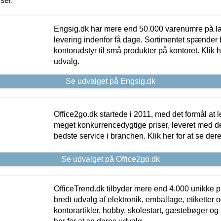
iser.
Engsig.dk har mere end 50.000 varenumre på lager
levering indenfor få dage. Sortimentet spænder br
kontorudstyr til små produkter på kontoret. Klik h
udvalg.
Se udvalget på Engsig.dk
Office2go.dk startede i 2011, med det formål at l
meget konkurrencedygtige priser, leveret med
bedste service i branchen. Klik her for at se der
Se udvalget på Office2go.dk
OfficeTrend.dk tilbyder mere end 4.000 unikke p
bredt udvalg af elektronik, emballage, etiketter 
kontorartikler, hobby, skolestart, gæstebøger og 