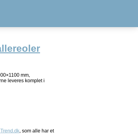
allereoler
 2000×1100 mm,
rne leveres komplet i
eTrend.dk
, som alle har et