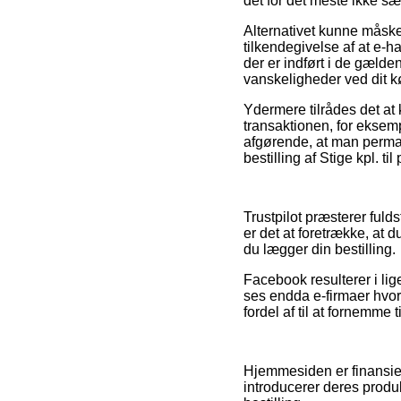
det for det meste ikke sæ
Alternativet kunne måske 
tilkendegivelse af at e-h
der er indført i de gælde
vanskeligheder ved dit k
Ydermere tilrådes det at
transaktionen, for eksempe
afgørende, at man perma
bestilling af Stige kpl. 
Trustpilot præsterer ful
er det at foretrække, at
du lægger din bestilling.
Facebook resulterer i lig
ses endda e-firmaer hvor
fordel af til at fornemme
Hjemmesiden er finansier
introducerer deres produk