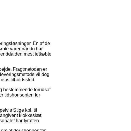
ringsløsninger. En af de
øbte varer når du har
e endda den mest letkøbte
arbejde. Fragtmetoden er
e leveringsmetode vil dog
pens tilholdssted.
elig bestemmende forudsat
r tidshorisonten for
vis Stige kpl. til
angivent klokkeslæt,
onalet har fyraften.
av om at der shoppes for