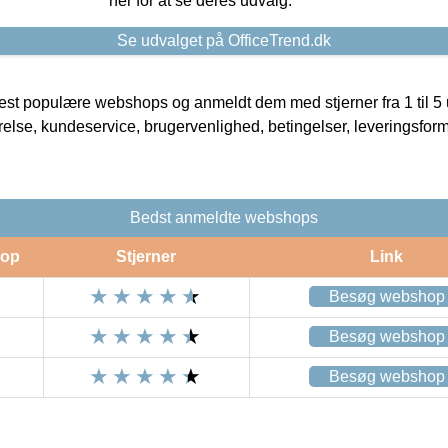
her for at se deres udvalg.
Se udvalget på OfficeTrend.dk
t populære webshops og anmeldt dem med stjerner fra 1 til 5 ud
rrelse, kundeservice, brugervenlighed, betingelser, leveringsfor
Bedst anmeldte webshops
op
Stjerner
Link
Besøg webshop
Besøg webshop
Besøg webshop