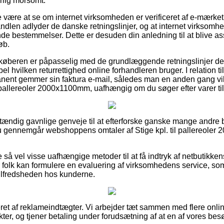
rlig morsomt.
være at se om internet virksomheden er verificeret af e-mærket,
andlen adlyder de danske retningslinjer, og at internet virksomhed
nde bestemmelser. Dette er desuden din anledning til at blive assi
øb.
 køberen er påpasselig med de grundlæggende retningslinjer der
l hvilken returrettighed online forhandleren bruger. I relation til
nent gemmer sin faktura e-mail, således man en anden gang vi
til pallereoler 2000x1100mm, uafhængig om du søger efter varer ti
dstændig gavnlige genveje til at efterforske ganske mange andre 
 du gennemgår webshoppens omtaler af Stige kpl. til pallereoler
e så vel visse uafhængige metoder til at få indtryk af netbutikken
 folk kan formulere en evaluering af virksomhedens service, s
 tilfredsheden hos kunderne.
et af reklameindtægter. Vi arbejder tæt sammen med flere onlin
ter, og tjener betaling under forudsætning af at en af vores be