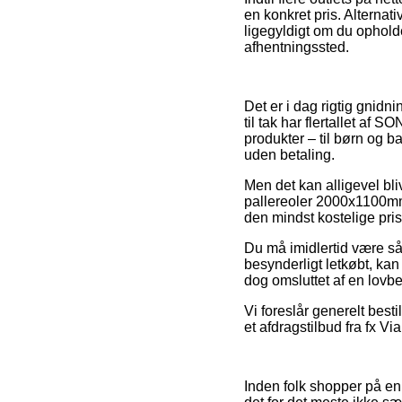
en konkret pris. Alternati
ligegyldigt om du opholder
afhentningssted.
Det er i dag rigtig gnidni
til tak har flertallet af
produkter – til børn og b
uden betaling.
Men det kan alligevel bliv
pallereoler 2000x1100mm
den mindst kostelige pris
Du må imidlertid være så 
besynderligt letkøbt, kan
dog omsluttet af en lovb
Vi foreslår generelt best
et afdragstilbud fra fx V
Inden folk shopper på en 