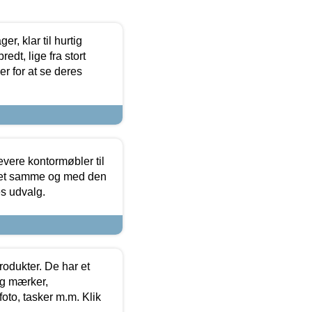
, klar til hurtig
edt, lige fra stort
er for at se deres
evere kontormøbler til
 det samme og med den
es udvalg.
rodukter. De har et
og mærker,
foto, tasker m.m. Klik