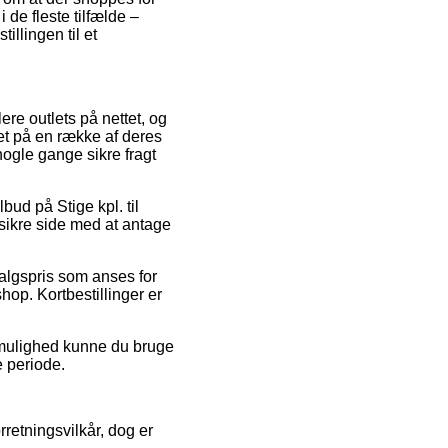
 de fleste tilfælde –
illingen til et
lere outlets på nettet, og
uet på en række af deres
nogle gange sikre fragt
bud på Stige kpl. til
sikre side med at antage
salgspris som anses for
hop. Kortbestillinger er
v mulighed kunne du bruge
e periode.
retningsvilkår, dog er