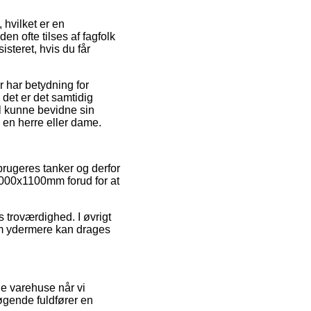
 hvilket er en
en ofte tilses af fagfolk
steret, hvis du får
 har betydning for
 det er det samtidig
l kunne bevidne sin
l en herre eller dame.
brugeres tanker og derfor
 2000x1100mm forud for at
s troværdighed. I øvrigt
om ydermere kan drages
e varehuse når vi
søgende fuldfører en