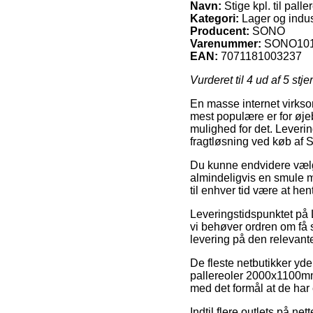
Navn:
Stige kpl. til pal
Kategori:
Lager og indus
Producent:
SONO
Varenummer:
SONO10
EAN:
7071181003237
Vurderet til
4
ud af 5 stje
En masse internet virkso
mest populære er for øje
mulighed for det. Leveri
fragtløsning ved køb af S
Du kunne endvidere vælge a
almindeligvis en smule mi
til enhver tid være at he
Leveringstidspunktet på 
vi behøver ordren om få s
levering på den relevant
De fleste netbutikker yd
pallereoler 2000x1100mm,
med det formål at de har 
Indtil flere outlets på ne