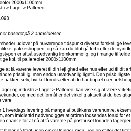
lereoler 2000x1100mm
tri > Lager > Pallereol
1093
rner baseret på
2
anmeldelser
mheder udlover på nuværende tidspunkt diverse forskellige leve
blikket pakkeshoppen, og så kan du blot gå forbi efter de nyindk
ngstypen er altså usædvanlig fremkommelig, og i mange tilfæld
tige kpl. til pallereoler 2000x1100mm.
t få varerne leveret til din lejlighed eller hus eller ud til dit 
ndre prisbillig, men endda usædvanlig ligetil. Den prisbilligst
nte pakken selv, hvilket forudsætter at du har bopæl nær netshop
Lager og industri > Lager > Pallereol kan vise sig at være virk
ekunder, og med det formål er det virkelig aktuelt at du besigtige
e vare.
er 1 hverdags levering på mange af butikkens varenumre, eksempel
 som imidlertid nødvendiggør at ordren indsendes forud for et 
en chance for at nå at få varerne på posthuset forinden lagerpers
ttet byder på fragt uden omkostninger, men i reglen stiller det kr