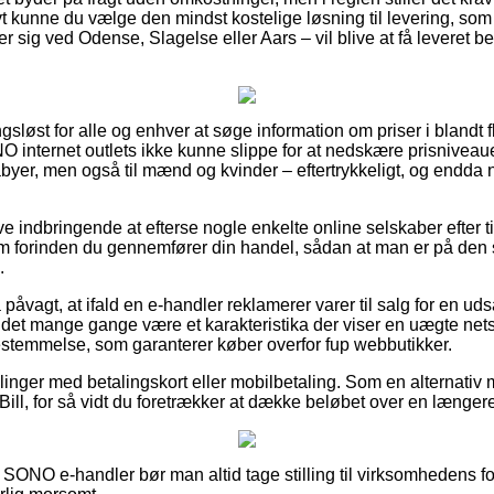
vt kunne du vælge den mindst kostelige løsning til levering, som i
 sig ved Odense, Slagelse eller Aars – vil blive at få leveret best
ngsløst for alle og enhver at søge information om priser i blandt f
 SONO internet outlets ikke kunne slippe for at nedskære prisnivea
abyer, men også til mænd og kvinder – eftertrykkeligt, og endda 
e indbringende at efterse nogle enkelte online selskaber efter til
 forinden du gennemfører din handel, sådan at man er på den 
.
påvagt, at ifald en e-handler reklamerer varer til salg for en ud
 det mange gange være et karakteristika der viser en uægte nets
estemmelse, som garanterer køber overfor fup webbutikker.
illinger med betalingskort eller mobilbetaling. Som en alternati
iaBill, for så vidt du foretrækker at dække beløbet over en længer
SONO e-handler bør man altid tage stilling til virksomhedens for