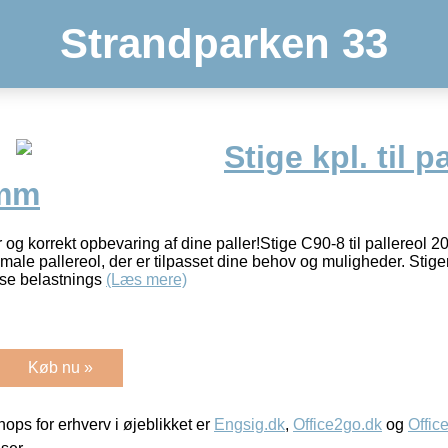
Strandparken 33
Stige kpl. til p
0mm
r og korrekt opbevaring af dine paller!Stige C90-8 til pallereol
le pallereol, der er tilpasset dine behov og muligheder. Stige
 se belastnings
(Læs mere)
Køb nu »
ps for erhverv i øjeblikket er
Engsig.dk
,
Office2go.dk
og
Offic