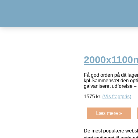
2000x110
Få god orden på dit lage
kpl.Sammensæt den optima
galvaniseret udførelse –
1575
kr.
(Vis fragtpris)
Læs mere »
De mest populære websho