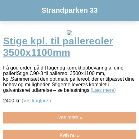
Strandparken 33
Stige kpl. til pallereoler
3500x1100mm
Få god orden på dit lager og korrekt opbevaring af dine
paller!Stige C90-8 til pallereol 3500×1100 mm,
kpl.Sammensæt den optimale pallereol, der er tilpasset dine
behov og muligheder. Stigerne leveres komplet i
galvaniseret udførelse – se belastnings
(Læs mere)
2400
kr.
(Vis fragtpris)
Læs mere »
Køb nu »