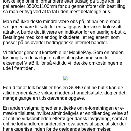
forskellige online forhandlere efter udsalg på Stige kpl. til
pallereoler 3500x1100mm før du gennemfører din bestilling,
så man er tryg ved at få fat i den mest betalelige pris.
Man må ikke desto mindre være obs på, at når en e-shop
sælger en vare til salg for en salgspris der virker kolossalt
attraktiv, burde det tit være en indikator for en uærlig e-butik.
Betalinger med kort er dog inkluderet i et reglement, som
passer på os overfor bedrageriske internet handler.
Vi tilråder generelt kortkøb eller MobilePay. Som en anden
løsning kan du vælge en afbetalingsløsning som for
eksempel ViaBill, for så vidt du vil dække omkostningerne
ude i fremtiden.
Forud for at folk bestiller hos en SONO online butik kan de
altid gennemlæse virksomhedens handelsaftale, dog er det
mange gange en tidskrævende opgave.
En anden valgmulighed er at tjekke om e-forretningen er e-
mærke tilsluttet, hvilket almindeligvis er en tilkendegivelse af
at online virksomheden efterfølger dansk lovgivning, samt at
online forhandleren undertiden evalueres af specialister der
har ekspertise inden for de gældende bestemmelser.