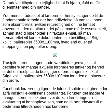
Derudover tilbydes du lejlighed til at få hjælp, ifald du får
dilemmaer med din handel.
Ydermere tilrådes det at køberen er hensynstagende til de
fundamentale forhold der har indflydelse på transaktionen,
som eksempelvis hvilken returrettighed online firmaet
anvender. I den relation er det på samme måde essesentielt,
at man stadig bibeholder sin faktura e-mail, så man
fremadrettet vil kunne dokumentere sin bestilling af Stige
kpl. til pallereoler 3500x1100mm, hvad end du er på
shopping til en pige eller dreng.
Trustpilot fører til nogenlunde værdifulde genveje til at
dechifrere ret mange aktuelle forbrugeres tanker og herved
er det en hjælp, at du besigtiger e-forretningens kritik af
Stige kpl. til pallereoler 3500x1100mm forinden du placerer
din ordre.
Facebook forærer dig lignende fuldt ud solide muligheder for
at få indsigt i e-butikkens popularitet. Foruden det møder vi
mange internet selskaber hvor du kan frembringe en
evaluering af købsoplevelsen, som også bør udnyttes til at
bedømme tilfredsheden hos kunderne.