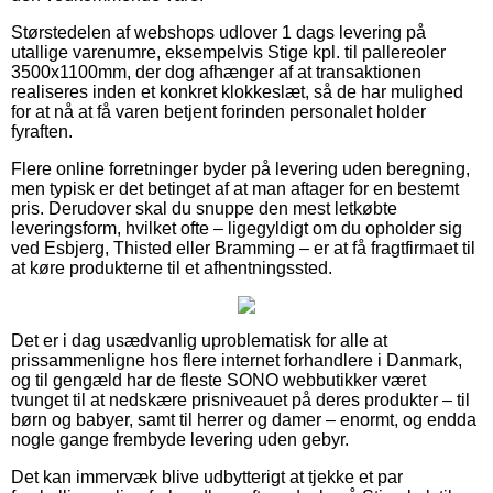
Størstedelen af webshops udlover 1 dags levering på
utallige varenumre, eksempelvis Stige kpl. til pallereoler
3500x1100mm, der dog afhænger af at transaktionen
realiseres inden et konkret klokkeslæt, så de har mulighed
for at nå at få varen betjent forinden personalet holder
fyraften.
Flere online forretninger byder på levering uden beregning,
men typisk er det betinget af at man aftager for en bestemt
pris. Derudover skal du snuppe den mest letkøbte
leveringsform, hvilket ofte – ligegyldigt om du opholder sig
ved Esbjerg, Thisted eller Bramming – er at få fragtfirmaet til
at køre produkterne til et afhentningssted.
Det er i dag usædvanlig uproblematisk for alle at
prissammenligne hos flere internet forhandlere i Danmark,
og til gengæld har de fleste SONO webbutikker været
tvunget til at nedskære prisniveauet på deres produkter – til
børn og babyer, samt til herrer og damer – enormt, og endda
nogle gange frembyde levering uden gebyr.
Det kan immervæk blive udbytterigt at tjekke et par