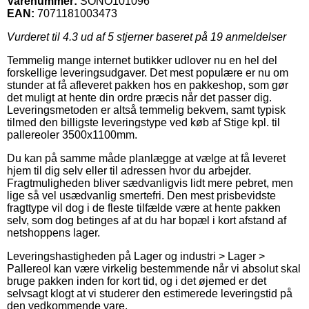
Varenummer:
SONO101096
EAN:
7071181003473
Vurderet til
4.3
ud af 5 stjerner baseret på
19
anmeldelser
Temmelig mange internet butikker udlover nu en hel del
forskellige leveringsudgaver. Det mest populære er nu om
stunder at få afleveret pakken hos en pakkeshop, som gør
det muligt at hente din ordre præcis når det passer dig.
Leveringsmetoden er altså temmelig bekvem, samt typisk
tilmed den billigste leveringstype ved køb af Stige kpl. til
pallereoler 3500x1100mm.
Du kan på samme måde planlægge at vælge at få leveret
hjem til dig selv eller til adressen hvor du arbejder.
Fragtmuligheden bliver sædvanligvis lidt mere pebret, men
lige så vel usædvanlig smertefri. Den mest prisbevidste
fragttype vil dog i de fleste tilfælde være at hente pakken
selv, som dog betinges af at du har bopæl i kort afstand af
netshoppens lager.
Leveringshastigheden på Lager og industri > Lager >
Pallereol kan være virkelig bestemmende når vi absolut skal
bruge pakken inden for kort tid, og i det øjemed er det
selvsagt klogt at vi studerer den estimerede leveringstid på
den vedkommende vare.