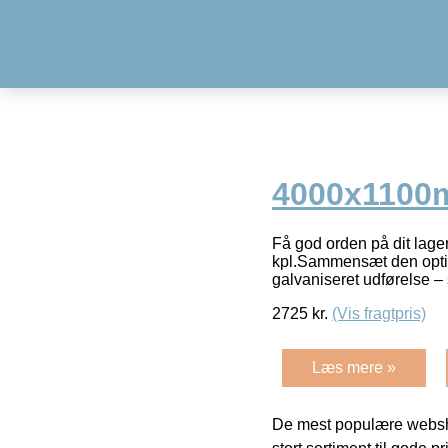
4000x110
Få god orden på dit lage
kpl.Sammensæt den optima
galvaniseret udførelse –
2725
kr.
(Vis fragtpris)
Læs mere »
De mest populære websho