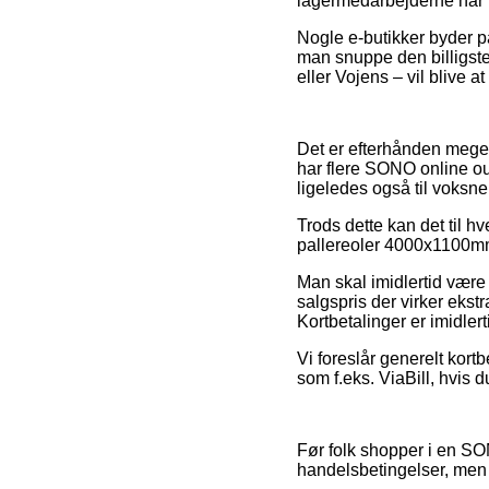
lagermedarbejderne har f
Nogle e-butikker byder på
man snuppe den billigste
eller Vojens – vil blive a
Det er efterhånden meget l
har flere SONO online out
ligeledes også til voksne
Trods dette kan det til hve
pallereoler 4000x1100mm fø
Man skal imidlertid være 
salgspris der virker ekst
Kortbetalinger er imidler
Vi foreslår generelt kort
som f.eks. ViaBill, hvis 
Før folk shopper i en S
handelsbetingelser, men d