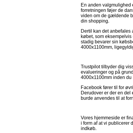
En anden valgmulighed er
forretningen føjer de da
viden om de gældende bes
din shopping.
Dertil kan det anbefales
købet, som eksempelvis de
stadig bevarer sin købsbe
4000x1100mm, ligegyldig
Trustpilot tilbyder dig v
evalueringer og på grund a
4000x1100mm inden du 
Facebook fører til for øv
Derudover er der en del e
burde anvendes til at fo
Vores hjemmeside er fina
i form af at vi publicere
indkøb.