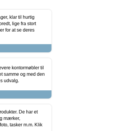
, klar til hurtig
edt, lige fra stort
er for at se deres
evere kontormøbler til
 det samme og med den
es udvalg.
rodukter. De har et
og mærker,
foto, tasker m.m. Klik