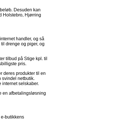
at beløb. Desuden kan
 Holstebro, Hjørring
 internet handler, og så
til drenge og piger, og
r tilbud på Stige kpl. til
illigste pris.
r deres produkter til en
 svindel netbutik.
e internet selskaber.
je en afbetalingsløsning
 e-butikkens