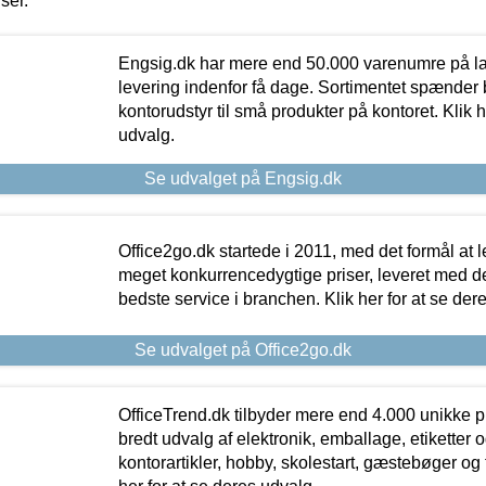
iser.
Engsig.dk har mere end 50.000 varenumre på lager
levering indenfor få dage. Sortimentet spænder br
kontorudstyr til små produkter på kontoret. Klik h
udvalg.
Se udvalget på Engsig.dk
Office2go.dk startede i 2011, med det formål at l
meget konkurrencedygtige priser, leveret med
bedste service i branchen. Klik her for at se der
Se udvalget på Office2go.dk
OfficeTrend.dk tilbyder mere end 4.000 unikke p
bredt udvalg af elektronik, emballage, etiketter 
kontorartikler, hobby, skolestart, gæstebøger og 