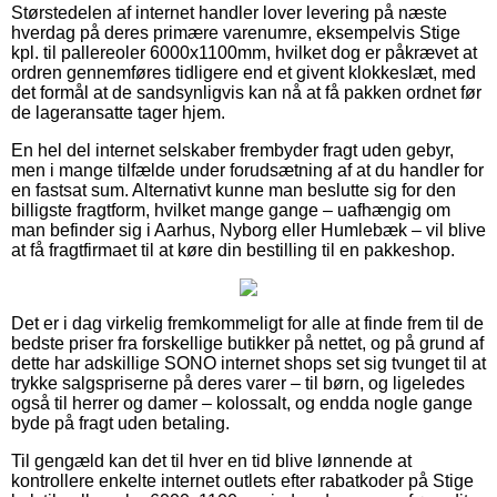
Størstedelen af internet handler lover levering på næste
hverdag på deres primære varenumre, eksempelvis Stige
kpl. til pallereoler 6000x1100mm, hvilket dog er påkrævet at
ordren gennemføres tidligere end et givent klokkeslæt, med
det formål at de sandsynligvis kan nå at få pakken ordnet før
de lageransatte tager hjem.
En hel del internet selskaber frembyder fragt uden gebyr,
men i mange tilfælde under forudsætning af at du handler for
en fastsat sum. Alternativt kunne man beslutte sig for den
billigste fragtform, hvilket mange gange – uafhængig om
man befinder sig i Aarhus, Nyborg eller Humlebæk – vil blive
at få fragtfirmaet til at køre din bestilling til en pakkeshop.
Det er i dag virkelig fremkommeligt for alle at finde frem til de
bedste priser fra forskellige butikker på nettet, og på grund af
dette har adskillige SONO internet shops set sig tvunget til at
trykke salgspriserne på deres varer – til børn, og ligeledes
også til herrer og damer – kolossalt, og endda nogle gange
byde på fragt uden betaling.
Til gengæld kan det til hver en tid blive lønnende at
kontrollere enkelte internet outlets efter rabatkoder på Stige