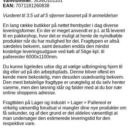
Varenummer:
SONO101101
EAN:
7071181260838
Vurderet til
3.5
ud af 5 stjerner baseret på
9
anmeldelser
En lang række butikker på nettet frembyder i dag diverse
leveringsformer. En der er meget anvendt er p.t. at få leveret
til en pakkeshop, hvor det er muligt at hente de nyindkøbte
produkter når du har mulighed for det. Fragttypen er altså
særdeles bekvem, samt desuden endda den mindst
kostelige leveringsudgave ved køb af Stige kpl. til
pallereoler 6000x1100mm.
Du kunne ligeledes udse dig at vælge udbringning hjem til
dig eller ud på din arbejdsplads. Denne bliver oftest en
kende mere bekostelig, men desuden usædvanlig bekvem.
Den mest betalelige fragttype er unægtelig at du selv henter
varerne, men den løsning står og falder med at du bor nær
online shoppens adresse.
Fragttiden på Lager og industri > Lager > Pallereol er
virkelig væsentlig forudsat vi mangler dine nye produkter om
få sekunder, og af den grund er det aldeles væsentligt at
man undersøger den estimerede leveringstid for den
respektive vare.