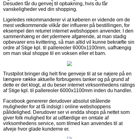
Desuden får du genvej til opbakning, hvis du får
vanskeligheder ved din shopping.
Ligeledes rekommanderer vi at køberen er vidende om de
mest vedkommende vilkår der influerer på bestillingen, for
eksempel den returret internet webshoppen anvender. I den
sammenhæng er det ydermere afgørende, at man stadig
opbevarer ens kvittering, så man altid vil kunne bekræfte sin
ordre af Stige kpl. til pallereoler 6000x1100mm, uafhængig
om man skal shoppe til en voksen eller et barn.
Trustpilot bringer dig helt fine genveje til at se nøjere på en
længere række aktuelle forbrugeres tanker og på grund af
dette er det klogt, at du beser internet virksomhedens ratings
af Stige kpl. til pallereoler 6000x1100mm inden du handler.
Facebook genererer derudover absolut strålende
muligheder for at få indsigt i online webshoppens
pålidelighed. Derudover ser vi endda shops på nettet som
giver folk mulighed for at udfærdige en omtale af
virksomhedens service, som tilmed kan anvendes til at
afveje hvor glade kunderne er.