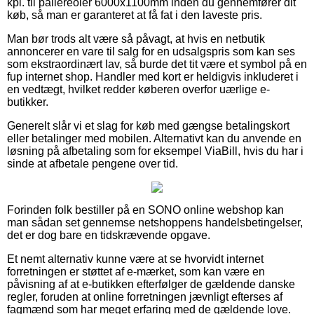
kpl. til pallereoler 6000x1100mm inden du gennemfører dit
køb, så man er garanteret at få fat i den laveste pris.
Man bør trods alt være så påvagt, at hvis en netbutik
annoncerer en vare til salg for en udsalgspris som kan ses
som ekstraordinært lav, så burde det tit være et symbol på en
fup internet shop. Handler med kort er heldigvis inkluderet i
en vedtægt, hvilket redder køberen overfor uærlige e-
butikker.
Generelt slår vi et slag for køb med gængse betalingskort
eller betalinger med mobilen. Alternativt kan du anvende en
løsning på afbetaling som for eksempel ViaBill, hvis du har i
sinde at afbetale pengene over tid.
Forinden folk bestiller på en SONO online webshop kan
man sådan set gennemse netshoppens handelsbetingelser,
det er dog bare en tidskrævende opgave.
Et nemt alternativ kunne være at se hvorvidt internet
forretningen er støttet af e-mærket, som kan være en
påvisning af at e-butikken efterfølger de gældende danske
regler, foruden at online forretningen jævnligt efterses af
fagmænd som har meget erfaring med de gældende love.