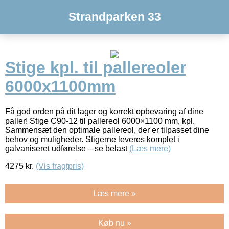
Strandparken 33
Stige kpl. til pallereoler
6000x1100mm
Få god orden på dit lager og korrekt opbevaring af dine
paller! Stige C90-12 til pallereol 6000×1100 mm, kpl.
Sammensæt den optimale pallereol, der er tilpasset dine
behov og muligheder. Stigerne leveres komplet i
galvaniseret udførelse – se belast
(Læs mere)
4275
kr.
(Vis fragtpris)
Læs mere »
Køb nu »