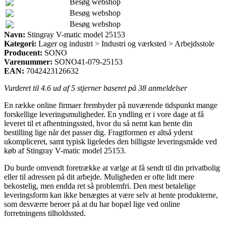
Besøg webshop
Besøg webshop
Besøg webshop
Navn:
Stingray V-matic model 25153
Kategori:
Lager og industri > Industri og værksted > Arbejdsstole
Producent:
SONO
Varenummer:
SONO41-079-25153
EAN:
7042423126632
Vurderet til
4.6
ud af 5 stjerner baseret på
38
anmeldelser
En række online firmaer frembyder på nuværende tidspunkt mange
forskellige leveringsmuligheder. En yndling er i vore dage at få
leveret til et afhentningssted, hvor du så nemt kan hente din
bestilling lige når det passer dig. Fragtformen er altså yderst
ukompliceret, samt typisk ligeledes den billigste leveringsmåde ved
køb af Stingray V-matic model 25153.
Du burde omvendt foretrække at vælge at få sendt til din privatbolig
eller til adressen på dit arbejde. Muligheden er ofte lidt mere
bekostelig, men endda ret så problemfri. Den mest betalelige
leveringsform kan ikke benægtes at være selv at hente produkterne,
som desværre beroer på at du har bopæl lige ved online
forretningens tilholdssted.