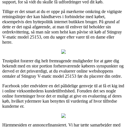
support, for så vidt du skulle få udfordringer ved dit køb.
Tillige er det smart at du er oppe på mærkerne omkring de vigtigste
retningslinjer der kan håndhæves i forbindelse med købet,
eksempelvis den byttepolitik internet butikken bruger. På grund af
dette er det også afgørende, at man til enhver tid beholder sin
ordrekvittering, så man når som helst kan påvise sit køb af Stingray
V-matic model 25153, om du søger efter varer til en dame eller
herre.
Trustpilot forærer dig helt fremragende muligheder for at gøre dig
bekendt med en stor portion forhenværende køberes synspunkter og
derved er det prisværdigt, at du evaluerer online webshoppens
omtaler af Stingray V-matic model 25153 før du placerer din ordre.
Facebook yder endvidere en del pålidelige genveje til at få et kig ind
i online virksomhedens kundetilfredshed. Foruden det ses nogle
online forretninger hvor det er muligt at give en evaluering af deres
køb, hvilket ydermere kan benyttes til vurdering af hvor tilfredse
kunderne er.
Hjemmesiden er annoncefinansieret. Vi har tætte samarbejder med