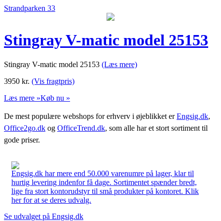
Strandparken 33
Stingray V-matic model 25153
Stingray V-matic model 25153
(Læs mere)
3950
kr.
(Vis fragtpris)
Læs mere »
Køb nu »
De mest populære webshops for erhverv i øjeblikket er
Engsig.dk
,
Office2go.dk
og
OfficeTrend.dk
, som alle har et stort sortiment til
gode priser.
Engsig.dk har mere end 50.000 varenumre på lager, klar til
hurtig levering indenfor få dage. Sortimentet spænder bredt,
lige fra stort kontorudstyr til små produkter på kontoret. Klik
her for at se deres udvalg.
Se udvalget på Engsig.dk