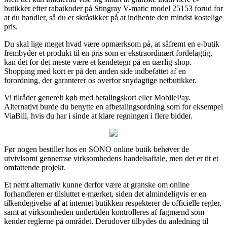
butikker efter rabatkoder på Stingray V-matic model 25153 forud for
at du handler, så du er skråsikker på at indhente den mindst kostelige
pris.
Du skal lige meget hvad være opmærksom på, at såfremt en e-butik
frembyder et produkt til en pris som er ekstraordinært fordelagtig,
kan det for det meste være et kendetegn på en uærlig shop.
Shopping med kort er på den anden side indbefattet af en
forordning, der garanterer os overfor snydagtige netbutikker.
Vi tilråder generelt køb med betalingskort eller MobilePay.
Alternativt burde du benytte en afbetalingsordning som for eksempel
ViaBill, hvis du har i sinde at klare regningen i flere bidder.
Før nogen bestiller hos en SONO online butik behøver de
utvivlsomt gennemse virksomhedens handelsaftale, men det er tit et
omfattende projekt.
Et nemt alternativ kunne derfor være at granske om online
forhandleren er tilsluttet e-mærket, siden det almindeligvis er en
tilkendegivelse af at internet butikken respekterer de officielle regler,
samt at virksomheden undertiden kontrolleres af fagmænd som
kender reglerne på området. Derudover tilbydes du anledning til