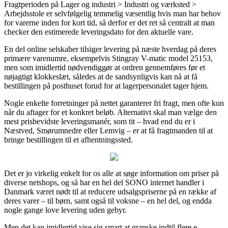
Fragtperioden på Lager og industri > Industri og værksted >
Arbejdsstole er selvfølgelig temmelig væsentlig hvis man har behov
for varerne inden for kort tid, så derfor er det ret så centralt at man
checker den estimerede leveringsdato for den aktuelle vare.
En del online selskaber tilsiger levering på næste hverdag på deres
primære varenumre, eksempelvis Stingray V-matic model 25153,
men som imidlertid nødvendiggør at ordren gennemføres før et
nøjagtigt klokkeslæt, således at de sandsynligvis kan nå at få
bestillingen på posthuset forud for at lagerpersonalet tager hjem.
Nogle enkelte forretninger på nettet garanterer fri fragt, men ofte kun
når du aftager for et konkret beløb. Alternativt skal man vælge den
mest prisbevidste leveringsmanér, som tit – hvad end du er i
Næstved, Smørumnedre eller Lemvig – er at få fragtmanden til at
bringe bestillingen til et afhentningssted.
Det er jo virkelig enkelt for os alle at søge information om priser på
diverse netshops, og så har en hel del SONO internet handler i
Danmark været nødt til at reducere udsalgspriserne på en række af
deres varer – til børn, samt også til voksne – en hel del, og endda
nogle gange love levering uden gebyr.
Men det kan imidlertid vise sig smart at granske indtil flere e-