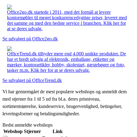
Office2go.dk startede i 2011, med det formål at levere
kontormøbler til meget konkurrencedygtige priser, leveret med
det samme og med den bedste service i branchen. Klik her for
at se deres udvalg.
Se udvalget på Office2go.dk
OfficeTrend.dk tilbyder mere end 4.000 unikke produkter. De
har et bredt udvalg af elektronik, emballage, etiketter og
mærker, kontorartikler, hobby, skolestart, gæstebøger og foto,
tasker m.m. Klik her for at se deres udvalg.
Se udvalget på OfficeTrend.dk
Vi har gennemgået de mest populære webshops og anmeldt dem
med stjerner fra 1 til 5 ud fra bl.a. deres prisniveau,
sortimentstørrelse, kundeservice, brugervenlighed, betingelser,
leveringsformer og betalingsmuligheder.
Bedst anmeldte webshops
Webshop
Stjerner
Link