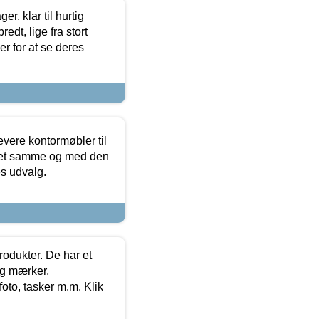
, klar til hurtig
edt, lige fra stort
er for at se deres
evere kontormøbler til
 det samme og med den
es udvalg.
rodukter. De har et
og mærker,
foto, tasker m.m. Klik