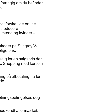
uafhængig om du befinder
ed.
ndt forskellige online
at reducere
til mænd og kvinder –
atkoder på Stingray V-
lige pris.
 salg for en salgspris der
k. Shopping med kort er i
ng på afbetaling fra for
ode.
tningsbetingelser, dog
godkendt af e-mærket,