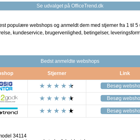
Se udvalget på OfficeTrend.dk
t populære webshops og anmeldt dem med stjerner fra 1 til 5 ud
rrelse, kundeservice, brugervenlighed, betingelser, leveringsfor
Bedst anmeldte webshops
bshop
Stjerner
Link
Besøg websh
Besøg websh
Besøg websh
 model 34114