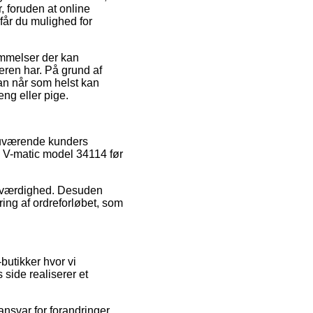
, foruden at online
får du mulighed for
emmelser der kan
eren har. På grund af
man når som helst kan
ng eller pige.
 nuværende kunders
ay V-matic model 34114 før
troværdighed. Desuden
ing af ordreforløbet, som
butikker hvor vi
side realiserer et
ansvar for forandringer