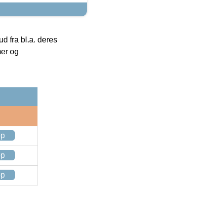
 fra bl.a. deres
mer og
op
op
op