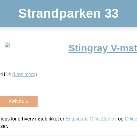
Strandparken 33
Stingray V-ma
 34114
(Læs mere)
Køb nu »
ps for erhverv i øjeblikket er
Engsig.dk
,
Office2go.dk
og
Offic
iser.