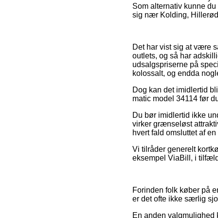
Som alternativ kunne du 
sig nær Kolding, Hillerød 
Det har vist sig at være 
outlets, og så har adskil
udsalgspriserne på specie
kolossalt, og endda nogle
Dog kan det imidlertid bl
matic model 34114 før du 
Du bør imidlertid ikke und
virker grænseløst attrakt
hvert fald omsluttet af 
Vi tilråder generelt kort
eksempel ViaBill, i tilfæ
Forinden folk køber på e
er det ofte ikke særlig sjo
En anden valgmulighed k