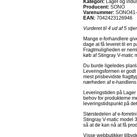
Kategori:
Lager og indust
Producent:
SONO
Varenummer:
SONO41-
EAN:
7042423126946
Vurderet til
4
ud af 5 stje
Mange e-forhandlere giver
dage at få leveret til en
Fragtmuligheden er nemli
køb af Stingray V-matic 
Du burde ligeledes planlæ
Leveringsformen er godt
mest prisbevidste fragtty
nærheden af e-handlens
Leveringstiden på Lager o
behov for produkterne me
leveringstidspunkt på det
Størstedelen af e-forretn
Stingray V-matic model 3
så at de kan nå at få pro
Visse webbutikker tilbyde