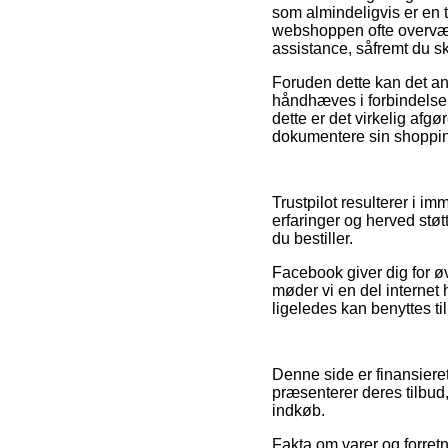
som almindeligvis er en 
webshoppen ofte overvære
assistance, såfremt du sk
Foruden dette kan det a
håndhæves i forbindelse 
dette er det virkelig afg
dokumentere sin shopping
Trustpilot resulterer i
erfaringer og herved støt
du bestiller.
Facebook giver dig for ø
møder vi en del internet
ligeledes kan benyttes ti
Denne side er finansiere
præsenterer deres tilbud,
indkøb.
Fakta om varer og forret