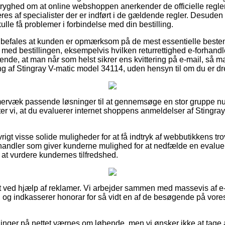
tryghed om at online webshoppen anerkender de officielle regler
s af specialister der er indført i de gældende regler. Desuden 
ulle få problemer i forbindelse med din bestilling.
nbefales at kunden er opmærksom på de mest essentielle best
med bestillingen, eksempelvis hvilken returrettighed e-forhandl
ørende, at man når som helst sikrer ens kvittering på e-mail, så 
 af Stingray V-matic model 34114, uden hensyn til om du er dre
 immervæk passende løsninger til at gennemsøge en stor gruppe
ter vi, at du evaluerer internet shoppens anmeldelser af Stingr
vrigt visse solide muligheder for at få indtryk af webbutikkens 
 handler som giver kunderne mulighed for at nedfælde en evaluer
l at vurdere kundernes tilfredshed.
t ved hjælp af reklamer. Vi arbejder sammen med massevis af e-
 og indkasserer honorar for så vidt en af de besøgende på vores 
ninger på nettet værnes om løbende, men vi ønsker ikke at tage 