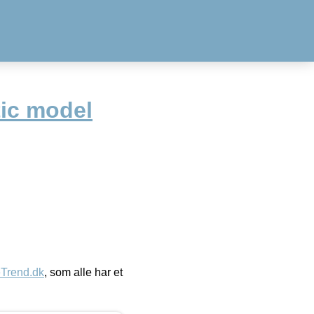
tic model
eTrend.dk
, som alle har et