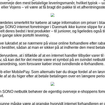
overveje den mest betalelige leveringsmanér, hvilket typisk – 
eller Vojens – vil være at få bragt din pakke til et afhentningsst
særdeles smertefrit for købere at søge information om priser i bla
lige SONO internet forretninger i Danmark ikke kunne slippe for 
lt deres bedst i test produkter – til juniorer, og ligeledes også 
 gange sikre portofri levering.
ive lukrativt at se nærmere på visse online forhandlere efter rab
bestiller, sådan at man er sikker på at indhente den mest betale
ervurdere, at i tilfælde af at en internet handler tilbyder varer til
iv, så kan det for det meste være et symbol på en svindel netbuti
en anordning, som forsvarer køber imod svindlende e-forhandlere.
køb eller MobilePay. Som alternativ bør du drage fordel af en løsni
lde af at du higer efter at betale betalingen over en længere peri
n SONO netbutik behøver de egentlig overveje e-shoppens forre
vt.
unne måske være at granske hvorvidt internet forhandleren er 