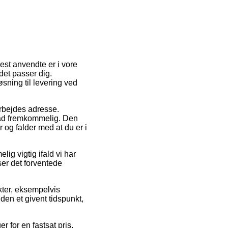
est anvendte er i vore
det passer dig.
sning til levering ved
arbejdes adresse.
rad fremkommelig. Den
 og falder med at du er i
ig vigtig ifald vi har
ser det forventede
kter, eksempelvis
en et givent tidspunkt,
 for en fastsat pris.