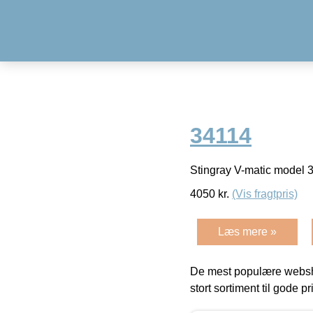
34114
Stingray V-matic model
4050
kr.
(Vis fragtpris)
Læs mere »
De mest populære websho
stort sortiment til gode pr