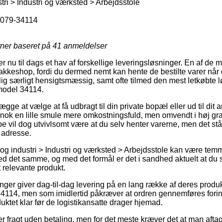
ri > Industri og værksted > Arbejdsstole
079-34114
rner baseret på
41
anmeldelser
 nu til dags et hav af forskellige leveringsløsninger. En af de m
 pakkeshop, fordi du dermed nemt kan hente de bestilte varer når 
g særligt hensigtsmæssig, samt ofte tilmed den mest letkøbte lø
model 34114.
gge at vælge at få udbragt til din private bopæl eller ud til dit 
 nok en lille smule mere omkostningsfuld, men omvendt i høj g
pe vil dog utvivlsomt være at du selv henter varerne, men det står
 adresse.
g industri > Industri og værksted > Arbejdsstole kan være temmel
d det samme, og med det formål er det i sandhed aktuelt at du 
 relevante produkt.
inger giver dag-til-dag levering på en lang række af deres produ
4114, men som imidlertid påkræver at ordren gennemføres forind
duktet klar før de logistikansatte drager hjemad.
r fragt uden betaling, men for det meste kræver det at man aftager