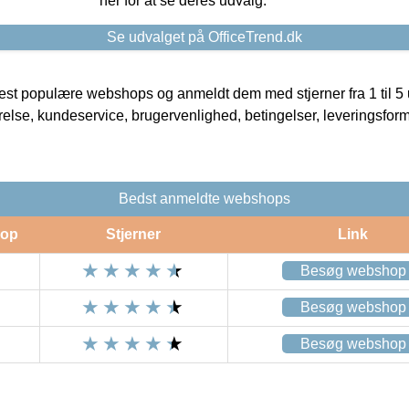
her for at se deres udvalg.
Se udvalget på OfficeTrend.dk
t populære webshops og anmeldt dem med stjerner fra 1 til 5 ud
rrelse, kundeservice, brugervenlighed, betingelser, leveringsfor
Bedst anmeldte webshops
op
Stjerner
Link
Besøg webshop
Besøg webshop
Besøg webshop