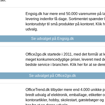
iser.
Engsig.dk har mere end 50.000 varenumre på lager
levering indenfor få dage. Sortimentet spænder br
kontorudstyr til små produkter på kontoret. Klik h
udvalg.
Se udvalget på Engsig.dk
Office2go.dk startede i 2011, med det formål at l
meget konkurrencedygtige priser, leveret med
bedste service i branchen. Klik her for at se der
Se udvalget på Office2go.dk
OfficeTrend.dk tilbyder mere end 4.000 unikke p
bredt udvalg af elektronik, emballage, etiketter 
kontorartikler, hobby, skolestart, gæstebøger og 