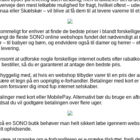
verveje den mest letkøbte mulighed for fragt, hvilket oftest – u
naa eller Skælskør – vil blive at få dem til at levere varerne til e
mmeligt for enhver at finde de bedste priser i blandt forskellige 
angt de fleste SONO online webshops fundet det nødvendigt at 
– til babyer og børn, og endvidere også til damer og herrer – ef
 levering.
nsomt at udforske nogle forskellige internet outlets efter rabatk
estiller, så du er garanteret at antage den bedste pris.
ggelig med, at hvis en webshop tilbyder varer til en pris der an
være et tegn på en uoprigtig e-forhandler. Betalinger med kort er
m forsvarer dig imod fup internet selskaber.
alinger med kort eller MobilePay. Alternativt bør du bruge en afb
dsat du vil godtgøre betalingen over flere uger.
r på en SONO butik behøver man helt sikkert løbe igennem webs
elt ophidsende.
n være at granske om e-forhandleren er e-mærke tilsluttet, fordi d