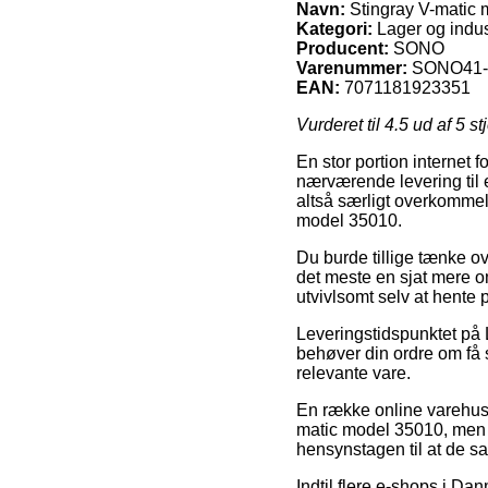
Navn:
Stingray V-matic
Kategori:
Lager og indust
Producent:
SONO
Varenummer:
SONO41-
EAN:
7071181923351
Vurderet til
4.5
ud af 5 st
En stor portion internet f
nærværende levering til e
altså særligt overkommeli
model 35010.
Du burde tillige tænke ove
det meste en sjat mere o
utvivlsomt selv at hente 
Leveringstidspunktet på L
behøver din ordre om få s
relevante vare.
En række online varehuse
matic model 35010, men v
hensynstagen til at de sa
Indtil flere e-shops i Da