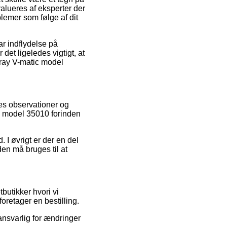
alueres af eksperter der
blemer som følge af dit
ar indflydelse på
et ligeledes vigtigt, at
ray V-matic model
es observationer og
c model 35010 forinden
 I øvrigt er der en del
den må bruges til at
butikker hvori vi
oretager en bestilling.
 ansvarlig for ændringer