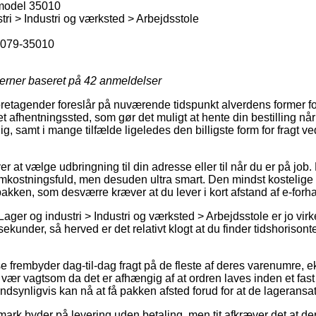
 model 35010
ri > Industri og værksted > Arbejdsstole
079-35010
jerner baseret på
42
anmeldelser
oretagender foreslår på nuværende tidspunkt alverdens former for f
t afhentningssted, som gør det muligt at hente din bestilling når
g, samt i mange tilfælde ligeledes den billigste form for fragt v
r at vælge udbringning til din adresse eller til når du er på job. 
mkostningsfuld, men desuden ultra smart. Den mindst kostelige 
pakken, som desværre kræver at du lever i kort afstand af e-forh
ager og industri > Industri og værksted > Arbejdsstole er jo virk
ekunder, så herved er det relativt klogt at du finder tidshorisonte
 frembyder dag-til-dag fragt på de fleste af deres varenumre, 
ær vagtsom da det er afhængig af at ordren laves inden et fast
ndsynligvis kan nå at få pakken afsted forud for at de lageransatt
nmark byder på levering uden betaling, men tit afkræver det at de