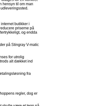
den hensyn til om man
t udleveringssted.
internet butikker i
reducere priserne på
tertrykkeligt, og endda
oder på Stingray V-matic
ses for utrolig
 trods alt dækket ind
etalingsløsning fra
hoppens regler, dog er
et skulle være et tegn på