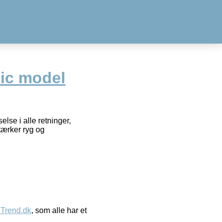
tic model
se i alle retninger,
stærker ryg og
eTrend.dk
, som alle har et