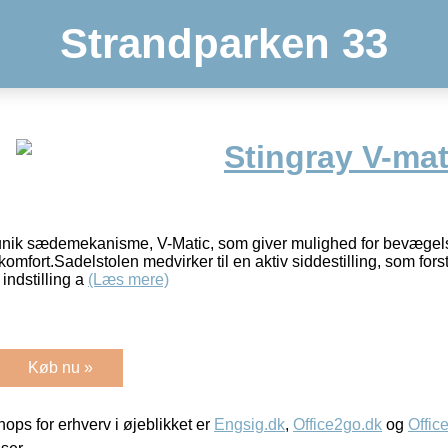
Strandparken 33
Stingray V-ma
unik sædemekanisme, V-Matic, som giver mulighed for bevægelsel
 komfort.Sadelstolen medvirker til en aktiv siddestilling, som for
indstilling a
(Læs mere)
Køb nu »
ps for erhverv i øjeblikket er
Engsig.dk
,
Office2go.dk
og
Offic