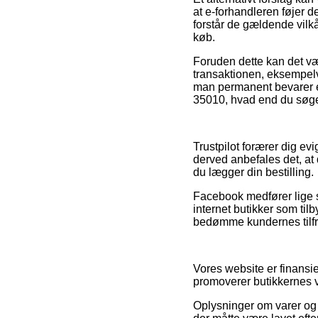
at e-forhandleren føjer 
forstår de gældende vilkå
køb.
Foruden dette kan det vær
transaktionen, eksempelv
man permanent bevarer e
35010, hvad end du søger
Trustpilot forærer dig e
derved anbefales det, a
du lægger din bestilling.
Facebook medfører lige så
internet butikker som til
bedømme kundernes tilf
Vores website er finansie
promoverer butikkernes va
Oplysninger om varer og n