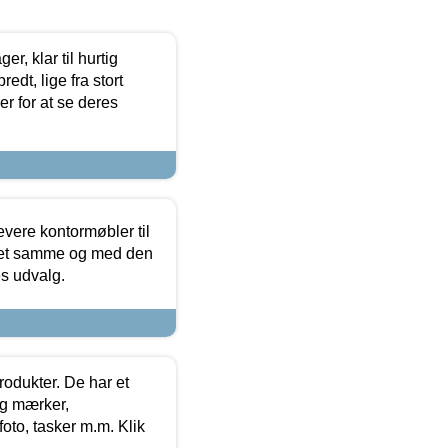
, klar til hurtig
edt, lige fra stort
er for at se deres
evere kontormøbler til
 det samme og med den
es udvalg.
rodukter. De har et
og mærker,
foto, tasker m.m. Klik