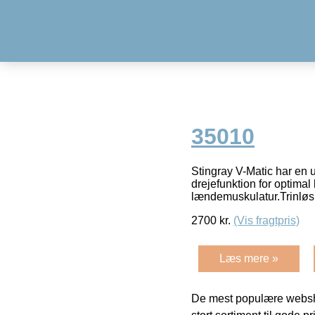
35010
Stingray V-Matic har en 
drejefunktion for optimal
lændemuskulatur.Trinløs 
2700
kr.
(Vis fragtpris)
Læs mere »
De mest populære websho