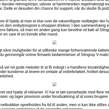
de danske retningslinjer, udover at hjemmesiden regelmæssigt ev
r. Dette er desuden din chance for support, når du skulle få pro
e til hjælp at man er klar over de væsentligste vedtægter der h
is den ombytningsret e-shoppen tilsikrer. I den sammenhæng er d
ns faktura, så man en anden gang kan bevidne sit køb af Sting
 en vare til en kvinde eller mand.
vigt sikre muligheder for at udforske mange forhenværende køber
t du gennemgår online firmaets bedømmelser af Stingray V-mati
 vel ret gode metoder til at få indsigt i e-handlens troværdighed.
byder kunderne at levere en omtale af ordreforløbet, hvilket desu
redshed.
ret ved hjælp af reklamer. Vi har et tæt samarbejde med flere net
rer, og tager provision under forudsætning af at vores brugere f
etbutikker opretholdes fra tid til anden, men vi kan ikke stilles