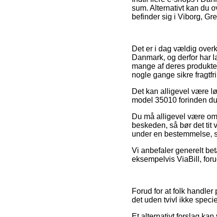
sum. Alternativt kan du o
befinder sig i Viborg, Gre
Det er i dag vældig overko
Danmark, og derfor har l
mange af deres produkter 
nogle gange sikre fragtfri
Det kan alligevel være lø
model 35010 forinden du b
Du må alligevel være omhy
beskeden, så bør det tit 
under en bestemmelse, so
Vi anbefaler generelt bet
eksempelvis ViaBill, foru
Forud for at folk handle
det uden tvivl ikke speci
Et alternativt forslag ka