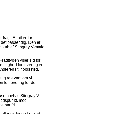
ragt. Et hit er for
 det passer dig. Den er
ed køb af Stingray V-matic
Fragttypen viser sig for
mulighed for levering er
andlerens tilholdssted.
elig relevant om vi
n for levering for den
eksempelvis Stingray V-
 tidspunkt, med
e har fri.
r aftages for en konkret