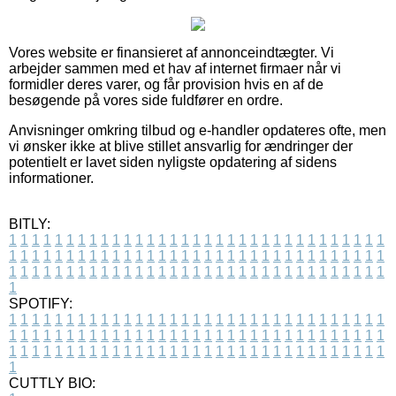
Vores website er finansieret af annonceindtægter. Vi
arbejder sammen med et hav af internet firmaer når vi
formidler deres varer, og får provision hvis en af de
besøgende på vores side fuldfører en ordre.
Anvisninger omkring tilbud og e-handler opdateres ofte, men
vi ønsker ikke at blive stillet ansvarlig for ændringer der
potentielt er lavet siden nyligste opdatering af sidens
informationer.
BITLY:
1
1
1
1
1
1
1
1
1
1
1
1
1
1
1
1
1
1
1
1
1
1
1
1
1
1
1
1
1
1
1
1
1
1
1
1
1
1
1
1
1
1
1
1
1
1
1
1
1
1
1
1
1
1
1
1
1
1
1
1
1
1
1
1
1
1
1
1
1
1
1
1
1
1
1
1
1
1
1
1
1
1
1
1
1
1
1
1
1
1
1
1
1
1
1
1
1
1
1
1
SPOTIFY:
1
1
1
1
1
1
1
1
1
1
1
1
1
1
1
1
1
1
1
1
1
1
1
1
1
1
1
1
1
1
1
1
1
1
1
1
1
1
1
1
1
1
1
1
1
1
1
1
1
1
1
1
1
1
1
1
1
1
1
1
1
1
1
1
1
1
1
1
1
1
1
1
1
1
1
1
1
1
1
1
1
1
1
1
1
1
1
1
1
1
1
1
1
1
1
1
1
1
1
1
CUTTLY BIO: