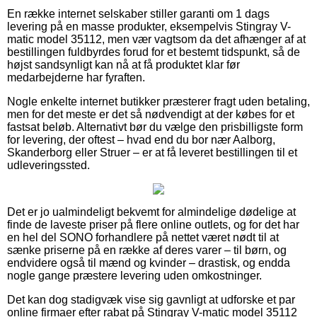
En række internet selskaber stiller garanti om 1 dags
levering på en masse produkter, eksempelvis Stingray V-
matic model 35112, men vær vagtsom da det afhænger af at
bestillingen fuldbyrdes forud for et bestemt tidspunkt, så de
højst sandsynligt kan nå at få produktet klar før
medarbejderne har fyraften.
Nogle enkelte internet butikker præsterer fragt uden betaling,
men for det meste er det så nødvendigt at der købes for et
fastsat beløb. Alternativt bør du vælge den prisbilligste form
for levering, der oftest – hvad end du bor nær Aalborg,
Skanderborg eller Struer – er at få leveret bestillingen til et
udleveringssted.
Det er jo ualmindeligt bekvemt for almindelige dødelige at
finde de laveste priser på flere online outlets, og for det har
en hel del SONO forhandlere på nettet været nødt til at
sænke priserne på en række af deres varer – til børn, og
endvidere også til mænd og kvinder – drastisk, og endda
nogle gange præstere levering uden omkostninger.
Det kan dog stadigvæk vise sig gavnligt at udforske et par
online firmaer efter rabat på Stingray V-matic model 35112