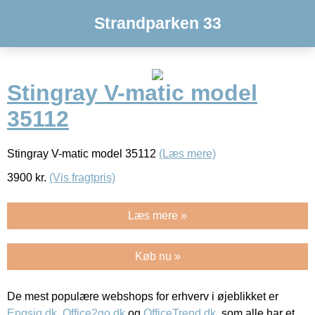
Strandparken 33
Stingray V-matic model
35112
Stingray V-matic model 35112
(Læs mere)
3900
kr.
(Vis fragtpris)
Læs mere »
Køb nu »
De mest populære webshops for erhverv i øjeblikket er
Engsig.dk
,
Office2go.dk
og
OfficeTrend.dk
, som alle har et