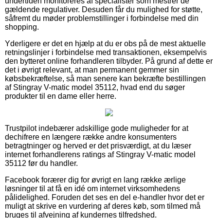
undertiden monitoreres af specialister som mestrer de
gældende regulativer. Desuden får du mulighed for støtte,
såfremt du møder problemstillinger i forbindelse med din
shopping.
Yderligere er det en hjælp at du er obs på de mest aktuelle
retningslinjer i forbindelse med transaktionen, eksempelvis
den bytteret online forhandleren tilbyder. På grund af dette er
det i øvrigt relevant, at man permanent gemmer sin
købsbekræftelse, så man senere kan bekræfte bestillingen
af Stingray V-matic model 35112, hvad end du søger
produkter til en dame eller herre.
Trustpilot indebærer adskillige gode muligheder for at
dechifrere en længere række andre konsumenters
betragtninger og herved er det prisværdigt, at du læser
internet forhandlerens ratings af Stingray V-matic model
35112 før du handler.
Facebook forærer dig for øvrigt en lang række ærlige
løsninger til at få en idé om internet virksomhedens
pålidelighed. Foruden det ses en del e-handler hvor det er
muligt at skrive en vurdering af deres køb, som tilmed må
bruges til afvejning af kundernes tilfredshed.