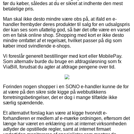
før du køber, således at du er sikret at indhente den mest
betalelige pris.
Man skal ikke desto mindre være obs på, at ifald en e-
handler frembyder deres produkter til salg for en udsalgspris
der kan ses som ufattelig god, så bør det ofte være en varsel
om en falsk online shop. Shopping med kort er ikke desto
mindre omfattet af et regelsæt, hvilket passer på dig som
køber imod svindlende e-shops.
Vi foreslår generelt bestillinger med kort eller MobilePay.
Som alternativ burde du bruge en afdragsløsning som fx
ViaBill, forudsat du agter at afdrage pengene over tid.
Forinden nogen shopper i en SONO e-handler kunne de for
at være på den sikre side kigge på webbutikkens
forretningsbetingelser, det er dog i mange tilfælde ikke
særlig spændende.
Et alternativt forslag kan være at kigge hvorvidt e-
forhandleren er medlem af e-mærke ordningen, eftersom det
længe har været en erklæring om at internet virksomheden
adlyder de opstillede regler, samt at internet firmaet