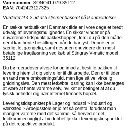
Varenummer:
SONO41-079-35112
EAN:
7042423127325
Vurderet til
4.2
ud af 5 stjerner baseret på
9
anmeldelser
En række netbutikker i Danmark tildeler i vore dage et bredt
udvalg af leveringsmuligheder. En sikker vinder er på
nuværende tidspunkt pakkeshoppen, fordi du på den måde
nemt kan hente bestillingen når du har lyst. Denne er jo
særligt let gængelig, samt desuden endvidere den mest
betalelige fragtløsning ved køb af Stingray V-matic model
35112.
Du bør derudover afveje for og imod at bestille pakken til
levering hjem til dig selv eller til dit arbejde. Den er til tider
en tand mere omkostningsfuld, men lige så vel virkelig
gnidningsløs. Den mest letkøbte løsning kan ikke benægtes
at være at hente varerne selv, hvilket er betinget af at du
fysisk befinder dig nær internet firmaets bopæl.
Leveringstidspunktet på Lager og industri > Industri og
værksted > Arbejdsstole er jo ret så central forudsat man
mangler varerne med det samme, så herved er det
fuldkommen vigtigt at vi dobbelttjekker leveringstidspunktet
på det respektive produkt.