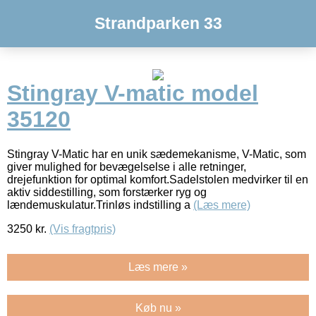
Strandparken 33
Stingray V-matic model
35120
Stingray V-Matic har en unik sædemekanisme, V-Matic, som
giver mulighed for bevægelselse i alle retninger,
drejefunktion for optimal komfort.Sadelstolen medvirker til en
aktiv siddestilling, som forstærker ryg og
lændemuskulatur.Trinløs indstilling a
(Læs mere)
3250
kr.
(Vis fragtpris)
Læs mere »
Køb nu »