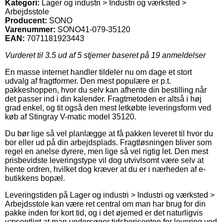
Kategori:
Lager og industri > Industri og værksted >
Arbejdsstole
Producent:
SONO
Varenummer:
SONO41-079-35120
EAN:
7071181923443
Vurderet til
3.5
ud af 5 stjerner baseret på
19
anmeldelser
En masse internet handler tildeler nu om dage et stort
udvalg af fragtformer. Den mest populære er p.t.
pakkeshoppen, hvor du selv kan afhente din bestilling når
det passer ind i din kalender. Fragtmetoden er altså i høj
grad enkel, og tit også den mest letkøbte leveringsform ved
køb af Stingray V-matic model 35120.
Du bør lige så vel planlægge at få pakken leveret til hvor du
bor eller ud på din arbejdsplads. Fragtløsningen bliver som
regel en anelse dyrere, men lige så vel rigtig let. Den mest
prisbevidste leveringstype vil dog utvivlsomt være selv at
hente ordren, hvilket dog kræver at du er i nærheden af e-
butikkens bopæl.
Leveringstiden på Lager og industri > Industri og værksted >
Arbejdsstole kan være ret central om man har brug for din
pakke inden for kort tid, og i det øjemed er det naturligvis
væsentligt at man undersøger tidshorisonten for levering ved