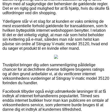
tilsyn med af sagkyndige der behersker de gældende regler.
Det er en rigtig god mulighed for at få hjælp, hvis du skulle få
udfordringer ved din shopping.
Yderligere slår vi et slag for at kunden er vaks omkring de
mest essentielle forhold gældende for transaktionen, som fx
hvilken byttepolitik internet webshoppen benytter. I relation
til det er det virkelig vigtigt, at man når som helst beholder
sin kvittering på e-mail, således man når som helst kan
påvise sin ordre af Stingray V-matic model 35120, hvad end
du søger et produkt til en kvinde eller mand.
Trustpilot bringer dig uden sammenligning pålidelige
chancer for at dechifrere diverse tidligere brugeres ratings
og af den grund anbefaler vi, at du verificerer internet
virksomhedens vurderinger af Stingray V-matic model 35120
forinden du handler.
Facebook tilbyder også evigt udmærkede løsninger til at få
indtryk af internet forhandlerens popularitet. Tilmed ses
endda internet butikker hvor man kan publicere en omtale af
virksomhedens service, som ydermere burde bruges til at
danne dig et indtryk af kundernes tilfredshed.