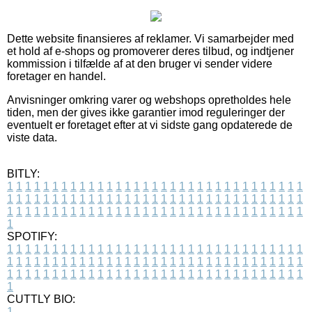
Dette website finansieres af reklamer. Vi samarbejder med
et hold af e-shops og promoverer deres tilbud, og indtjener
kommission i tilfælde af at den bruger vi sender videre
foretager en handel.
Anvisninger omkring varer og webshops opretholdes hele
tiden, men der gives ikke garantier imod reguleringer der
eventuelt er foretaget efter at vi sidste gang opdaterede de
viste data.
BITLY:
1
1
1
1
1
1
1
1
1
1
1
1
1
1
1
1
1
1
1
1
1
1
1
1
1
1
1
1
1
1
1
1
1
1
1
1
1
1
1
1
1
1
1
1
1
1
1
1
1
1
1
1
1
1
1
1
1
1
1
1
1
1
1
1
1
1
1
1
1
1
1
1
1
1
1
1
1
1
1
1
1
1
1
1
1
1
1
1
1
1
1
1
1
1
1
1
1
1
1
1
SPOTIFY:
1
1
1
1
1
1
1
1
1
1
1
1
1
1
1
1
1
1
1
1
1
1
1
1
1
1
1
1
1
1
1
1
1
1
1
1
1
1
1
1
1
1
1
1
1
1
1
1
1
1
1
1
1
1
1
1
1
1
1
1
1
1
1
1
1
1
1
1
1
1
1
1
1
1
1
1
1
1
1
1
1
1
1
1
1
1
1
1
1
1
1
1
1
1
1
1
1
1
1
1
CUTTLY BIO:
1