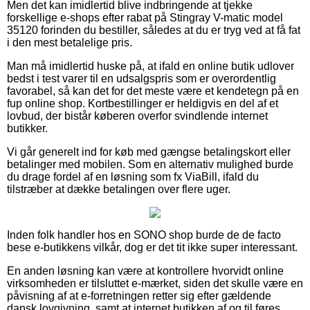
Men det kan imidlertid blive indbringende at tjekke
forskellige e-shops efter rabat på Stingray V-matic model
35120 forinden du bestiller, således at du er tryg ved at få fat
i den mest betalelige pris.
Man må imidlertid huske på, at ifald en online butik udlover
bedst i test varer til en udsalgspris som er overordentlig
favorabel, så kan det for det meste være et kendetegn på en
fup online shop. Kortbestillinger er heldigvis en del af et
lovbud, der bistår køberen overfor svindlende internet
butikker.
Vi går generelt ind for køb med gængse betalingskort eller
betalinger med mobilen. Som en alternativ mulighed burde
du drage fordel af en løsning som fx ViaBill, ifald du
tilstræber at dække betalingen over flere uger.
Inden folk handler hos en SONO shop burde de de facto
bese e-butikkens vilkår, dog er det tit ikke super interessant.
En anden løsning kan være at kontrollere hvorvidt online
virksomheden er tilsluttet e-mærket, siden det skulle være en
påvisning af at e-forretningen retter sig efter gældende
dansk lovgivning, samt at internet butikken af og til føres