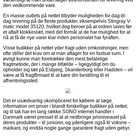
den vedkommende vare.
En masse outlets på nettet tilbyder muligheden for dag-til-
dag levering på de fleste produkter, eksempelvis Stingray V-
matic model 35120, hvilket dog beroer på at ordren laves før
et aftalt klokkeslæt, med det formål at de har mulighed for at
nå at få de nye varer klar inden personalet har fyraften.
Visse butikker på nettet yder fragt uden omkostninger, men
ofte stiller det krav om at man aftager for en fastsat sum. I
øvrigt kunne man foretrække den mest betalelige
fragtmetode, der i mange tilfælde – ligegyldigt om du
opholder sig tæt på Esbjerg, Skanderborg eller Hadsten – vil
være at få fragtfirmaet til at køre din bestilling til et
afhentningssted.
Det er usædvanlig ukompliceret for købere at søge
information om priser i blandt forskellige butikker på nettet,
og til tak har en lang række SONO internet handler i
Danmark været presset til at at nedbringe prisniveauet på
deres produkter – til juniorer, og yderligere også til voksne –
markant, og endda nogle gange garantere fragt uden gebyr.