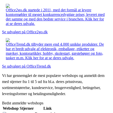
Office2go.dk startede i 2011, med det formål at levere
kontormøbler til meget konkurrencedygtige priser, leveret med
det samme og med den bedste service i branchen. Klik her for
at se deres udvalg.
Se udvalget på Office2go.dk
OfficeTrend.dk tilbyder mere end 4.000 unikke produkter. De
har et bredt udvalg af elektronik, emballage, etiketter og
mærker, kontorartikler, hobby, skolestart, gæstebøger og foto,
tasker m.m. Klik her for at se deres udvalg.
Se udvalget på OfficeTrend.dk
Vi har gennemgået de mest populære webshops og anmeldt dem
med stjerner fra 1 til 5 ud fra bl.a. deres prisniveau,
sortimentstørrelse, kundeservice, brugervenlighed, betingelser,
leveringsformer og betalingsmuligheder.
Bedst anmeldte webshops
Webshop
Stjerner
Link