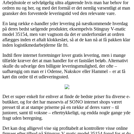
Arbejdsstole er selvfølgelig ultra afgørende hvis man har behov for
ordren nu og her, og med det formål er det nemlig væsentligt at man
gransker den forventede leveringstid ved den relevante vare.
En lang række e-handler yder levering på næstkommende hverdag
på deres bedst sælgende produkter, eksempelvis Stingray V-matic
model 35154, men vær vagtsom da det er underforstået at ordren
aflægges inden et aftalt klokkeslæt, så at de kan nå at få pakken klar
inden logistikmedarbejderne får fri.
Indtil flere internet forretninger lover gratis levering, men i mange
tilfælde kræver det at man handler for et fastslået beløb. Alternativt
skulle du udvælge den billigste leveringsmulighed, der ofte –
uafhængig om man er i Odense, Nakskov eller Hammel – er at få
kørt din ordre til et udleveringssted.
Det er super enkelt for enhver at finde de bedste priser fra diverse e-
butikker, og for det har massevis af SONO internet shops været
presset til at at stampe priserne på en række af deres varer – til
juniorer, samt til voksne – eftertrykkeligt, og endda nogle gange yde
fragt uden beregning.
Det kan dog alligevel vise sig profitabelt at kontrollere visse online
firmaer efter tilbud på Stingray V-matic model 35154 forud for at du