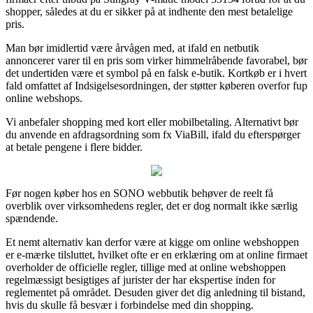
shopper, således at du er sikker på at indhente den mest betalelige
pris.
Man bør imidlertid være årvågen med, at ifald en netbutik
annoncerer varer til en pris som virker himmelråbende favorabel, bør
det undertiden være et symbol på en falsk e-butik. Kortkøb er i hvert
fald omfattet af Indsigelsesordningen, der støtter køberen overfor fup
online webshops.
Vi anbefaler shopping med kort eller mobilbetaling. Alternativt bør
du anvende en afdragsordning som fx ViaBill, ifald du efterspørger
at betale pengene i flere bidder.
Før nogen køber hos en SONO webbutik behøver de reelt få
overblik over virksomhedens regler, det er dog normalt ikke særlig
spændende.
Et nemt alternativ kan derfor være at kigge om online webshoppen
er e-mærke tilsluttet, hvilket ofte er en erklæring om at online firmaet
overholder de officielle regler, tillige med at online webshoppen
regelmæssigt besigtiges af jurister der har ekspertise inden for
reglementet på området. Desuden giver det dig anledning til bistand,
hvis du skulle få besvær i forbindelse med din shopping.