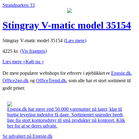
Strandparken 33
Stingray V-matic model 35154
Stingray V-matic model 35154
(Læs mere)
4225
kr.
(Vis fragtpris)
Læs mere »
Køb nu »
De mest populære webshops for erhverv i øjeblikket er
Engsig.dk
,
Office2go.dk
og
OfficeTrend.dk
, som alle har et stort sortiment til
gode priser.
Engsig.dk har mere end 50.000 varenumre på lager, klar til
hurtig levering indenfor få dage. Sortimentet spænder bredt,
lige fra stort kontorudstyr til små produkter på kontoret. Klik
her for at se deres udvalg.
Se udvalget på Engsig.dk