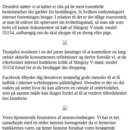
Desuden støtter vi at køber er obs på de mest essentielle
bestemmelser der gælder for bestillingen, fx hvilken ombytningsret
internet forretningen bruger. I relation til det er det tillige essesentielt,
at man til enhver tid opbevarer sin kvitteringsmail, så man når som
helst vil kunne dokumentere sit køb af Stingray V-matic model
35154, uafhængig om du skal shoppe til en dreng eller pige.
Trustpilot resulterer i en del pæne løsninger til at kontrollere en lang
række aktuelle konsumenters reflektioner og derfor foreslår vi, at du
efterforsker internet butikkens kritik af Stingray V-matic model
35154 forud for at du færdiggør din shopping.
Facebook tilbyder dig derudover temmelig gode metoder til at få
indblik i internet webshoppens pålidelighed. Desuden er der en del
outlets på nettet hvor du kan aflevere en omtale af ordreforløbet,
som på samme måde kan drages fordel af til at vurdere tilfredsheden
hos kunderne.
Vores hjemmeside finansieres af annonceindtægter. Vi har et tæt
samarbejde med en stribe internet foretagender da vi fremviser
butikkernes varer, og tjener honorar forudsat vores besøgende