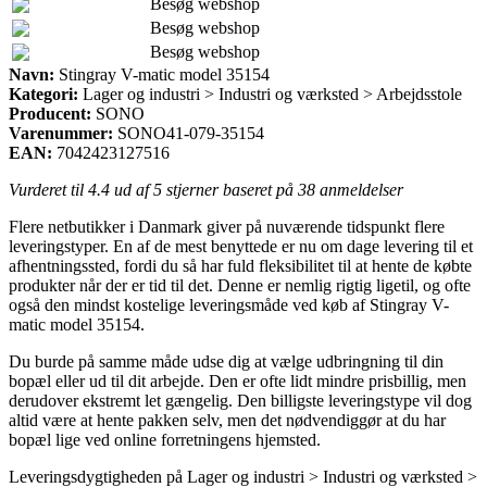
Besøg webshop
Besøg webshop
Besøg webshop
Navn:
Stingray V-matic model 35154
Kategori:
Lager og industri > Industri og værksted > Arbejdsstole
Producent:
SONO
Varenummer:
SONO41-079-35154
EAN:
7042423127516
Vurderet til
4.4
ud af 5 stjerner baseret på
38
anmeldelser
Flere netbutikker i Danmark giver på nuværende tidspunkt flere
leveringstyper. En af de mest benyttede er nu om dage levering til et
afhentningssted, fordi du så har fuld fleksibilitet til at hente de købte
produkter når der er tid til det. Denne er nemlig rigtig ligetil, og ofte
også den mindst kostelige leveringsmåde ved køb af Stingray V-
matic model 35154.
Du burde på samme måde udse dig at vælge udbringning til din
bopæl eller ud til dit arbejde. Den er ofte lidt mindre prisbillig, men
derudover ekstremt let gængelig. Den billigste leveringstype vil dog
altid være at hente pakken selv, men det nødvendiggør at du har
bopæl lige ved online forretningens hjemsted.
Leveringsdygtigheden på Lager og industri > Industri og værksted >