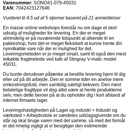
Varenummer:
SONO41-079-45031
EAN:
7042423127646
Vurderet til
4.5
ud af 5 stjerner baseret på
21
anmeldelser
En masse online webshops foreslår nu om dage et stort
udvalg af muligheder for levering. En der er meget
almindelig er på nuværende tidspunkt at afsende til en
pakkeshop, hvor det er meget fleksibelt at kunne hente din
nyindkøbte vare når der er mulighed for det.
Leveringsmetoden er jo meget smart, samt tit også den mest
letkøbte fragtmetode ved køb af Stingray V-matic model
45031.
Du burde derudover påtænke at bestille levering hjem til dig
eller ud på dit arbejde. Den er somme tider en anelse mere
omkostningsfuld, men samtidig særligt bekvem. Den mest
betalelige fragttype vil dog altid være at hente produkterne
selv, men dette beroer på at du opholder dig i kort afstand af
internet firmaets lager.
Leveringshastigheden på Lager og industri > Industri og
værksted > Arbejdsstole er særdeles udslagsgivende om du
står og skal bruge varen med det samme, så med det formål
er det rimelig vigtigt at vi besigtiger den estimerede