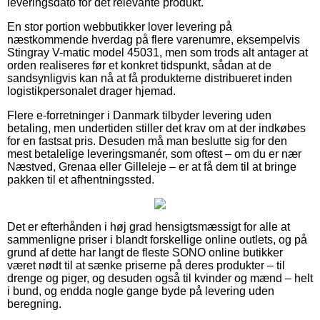
leveringsdato for det relevante produkt.
En stor portion webbutikker lover levering på
næstkommende hverdag på flere varenumre, eksempelvis
Stingray V-matic model 45031, men som trods alt antager at
orden realiseres før et konkret tidspunkt, sådan at de
sandsynligvis kan nå at få produkterne distribueret inden
logistikpersonalet drager hjemad.
Flere e-forretninger i Danmark tilbyder levering uden
betaling, men undertiden stiller det krav om at der indkøbes
for en fastsat pris. Desuden må man beslutte sig for den
mest betalelige leveringsmanér, som oftest – om du er nær
Næstved, Grenaa eller Gilleleje – er at få dem til at bringe
pakken til et afhentningssted.
Det er efterhånden i høj grad hensigtsmæssigt for alle at
sammenligne priser i blandt forskellige online outlets, og på
grund af dette har langt de fleste SONO online butikker
været nødt til at sænke priserne på deres produkter – til
drenge og piger, og desuden også til kvinder og mænd – helt
i bund, og endda nogle gange byde på levering uden
beregning.