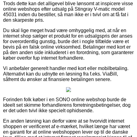
Trods dette kan det alligevel blive lønsomt at inspicere visse
online webshops efter udsalg på Stingray V-matic model
45031 inden du bestiller, så man ikke er i tvivl om at få fat i
den skarpeste pris.
Du skal lige meget hvad være omhyggelig med, at når en
internet shop sælger et produkt for en udsalgspris der anses
for overordentlig gunstig, burde det i nogle tilfælde være et
bevis på en falsk online virksomhed. Betalinger med kort er
på den anden side inkluderet i en forordning, som garanterer
køber overfor fup internet forhandlere.
Vi anbefaler generelt handler med kort eller mobilbetaling.
Alternativt kan du udnytte en løsning fra f.eks. ViaBill,
såfremt du ønsker at finansiere betalingen senere.
Forinden folk køber i en SONO online webshop burde de
ideelt set skimme forhandlerens forretningsbetingelser, dog
er det uden tvivl ikke specielt ophidsende.
En anden løsning kan derfor være at se hvorvidt internet
shoppen er verificeret af e-mærket, hvilket længe har været
en garanti for at online webshoppen lever op til de danske