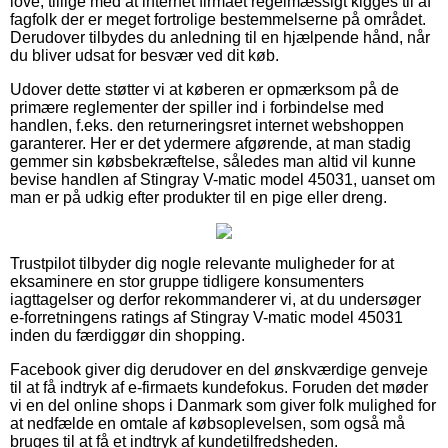
love, tillige med at internet firmaet regelmæssigt kigges til af
fagfolk der er meget fortrolige bestemmelserne på området.
Derudover tilbydes du anledning til en hjælpende hånd, når
du bliver udsat for besvær ved dit køb.
Udover dette støtter vi at køberen er opmærksom på de
primære reglementer der spiller ind i forbindelse med
handlen, f.eks. den returneringsret internet webshoppen
garanterer. Her er det ydermere afgørende, at man stadig
gemmer sin købsbekræftelse, således man altid vil kunne
bevise handlen af Stingray V-matic model 45031, uanset om
man er på udkig efter produkter til en pige eller dreng.
Trustpilot tilbyder dig nogle relevante muligheder for at
eksaminere en stor gruppe tidligere konsumenters
iagttagelser og derfor rekommanderer vi, at du undersøger
e-forretningens ratings af Stingray V-matic model 45031
inden du færdiggør din shopping.
Facebook giver dig derudover en del ønskværdige genveje
til at få indtryk af e-firmaets kundefokus. Foruden det møder
vi en del online shops i Danmark som giver folk mulighed for
at nedfælde en omtale af købsoplevelsen, som også må
bruges til at få et indtryk af kundetilfredsheden.