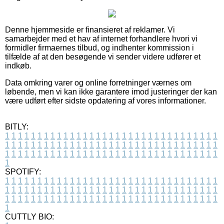
Denne hjemmeside er finansieret af reklamer. Vi
samarbejder med et hav af internet forhandlere hvori vi
formidler firmaernes tilbud, og indhenter kommission i
tilfælde af at den besøgende vi sender videre udfører et
indkøb.
Data omkring varer og online forretninger værnes om
løbende, men vi kan ikke garantere imod justeringer der kan
være udført efter sidste opdatering af vores informationer.
BITLY:
1
1
1
1
1
1
1
1
1
1
1
1
1
1
1
1
1
1
1
1
1
1
1
1
1
1
1
1
1
1
1
1
1
1
1
1
1
1
1
1
1
1
1
1
1
1
1
1
1
1
1
1
1
1
1
1
1
1
1
1
1
1
1
1
1
1
1
1
1
1
1
1
1
1
1
1
1
1
1
1
1
1
1
1
1
1
1
1
1
1
1
1
1
1
1
1
1
1
1
1
SPOTIFY:
1
1
1
1
1
1
1
1
1
1
1
1
1
1
1
1
1
1
1
1
1
1
1
1
1
1
1
1
1
1
1
1
1
1
1
1
1
1
1
1
1
1
1
1
1
1
1
1
1
1
1
1
1
1
1
1
1
1
1
1
1
1
1
1
1
1
1
1
1
1
1
1
1
1
1
1
1
1
1
1
1
1
1
1
1
1
1
1
1
1
1
1
1
1
1
1
1
1
1
1
CUTTLY BIO: