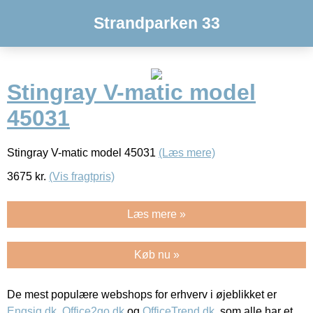
Strandparken 33
Stingray V-matic model
45031
Stingray V-matic model 45031
(Læs mere)
3675
kr.
(Vis fragtpris)
Læs mere »
Køb nu »
De mest populære webshops for erhverv i øjeblikket er
Engsig.dk
,
Office2go.dk
og
OfficeTrend.dk
, som alle har et