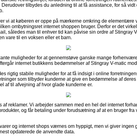
 Derudover tilbydes du anledning til at få assistance, for så vidt
b.
 vi at køberen er oppe på mærkerne omkring de elementære vi
ken ombytningsret internet shoppen bruger. Derfor er det virkeli
il, således man til enhver tid kan påvise sin ordre af Stingray
 vare til en voksen eller et barn.
elevante muligheder for at gennemstøve ganske mange forhenv
 eftergår internet butikkens bedømmelser af Stingray V-matic mo
es rigtig stabile muligheder for at få indsigt i online forretnin
rretninger som tilbyder kunderne at give en bedømmelse af dere
 af til afvejning af hvor glade kunderne er.
s af reklamer. Vi arbejder sammen med en hel del internet forha
rodukter, og får betaling under forudsætning af at en bruger fr
arer og internet shops værnes om hyppigt, men vi giver ingen g
 senest opdaterede de anvendte data.