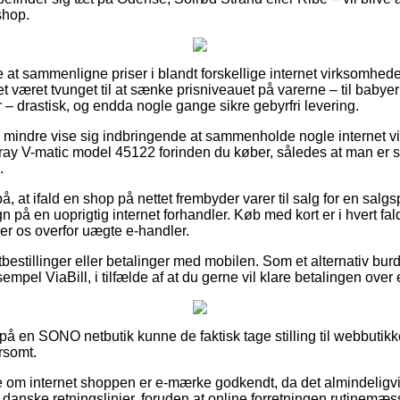
shop.
le at sammenligne priser i blandt forskellige internet virksomhede
 været tvunget til at sænke prisniveauet på varerne – til babyer
 – drastisk, og endda nogle gange sikre gebyrfri levering.
to mindre vise sig indbringende at sammenholde nogle internet 
gray V-matic model 45122 forinden du køber, således at man er 
.
å, at ifald en shop på nettet frembyder varer til salg for en salg
egn på en uoprigtig internet forhandler. Køb med kort er i hvert fal
er os overfor uægte e-handler.
tbestillinger eller betalinger med mobilen. Som et alternativ bur
empel ViaBill, i tilfælde af at du gerne vil klare betalingen over
å en SONO netbutik kunne de faktisk tage stilling til webbutikk
rsomt.
se om internet shoppen er e-mærke godkendt, da det almindeligvis
de danske retningslinjer, foruden at online forretningen rutinemæs