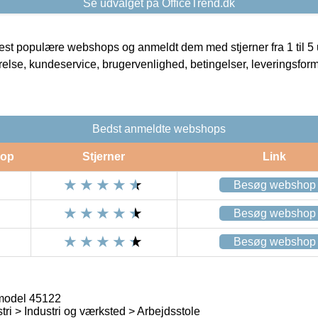
Se udvalget på OfficeTrend.dk
t populære webshops og anmeldt dem med stjerner fra 1 til 5 ud
rrelse, kundeservice, brugervenlighed, betingelser, leveringsfor
Bedst anmeldte webshops
op
Stjerner
Link
Besøg webshop
Besøg webshop
Besøg webshop
 model 45122
ri > Industri og værksted > Arbejdsstole