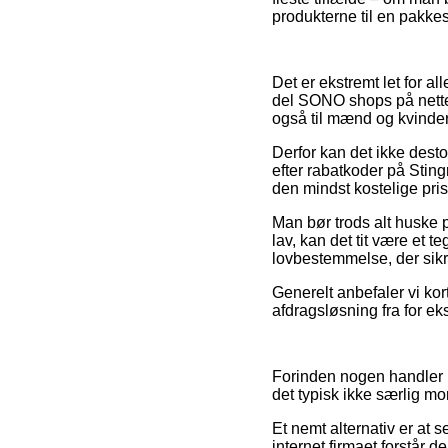
produkterne til en pakke
Det er ekstremt let for al
del SONO shops på nettet
også til mænd og kvinder
Derfor kan det ikke des
efter rabatkoder på Stin
den mindst kostelige pris
Man bør trods alt huske p
lav, kan det tit være et t
lovbestemmelse, der sikr
Generelt anbefaler vi kor
afdragsløsning fra for eks
Forinden nogen handler p
det typisk ikke særlig mo
Et nemt alternativ er at 
internet firmaet forstår 