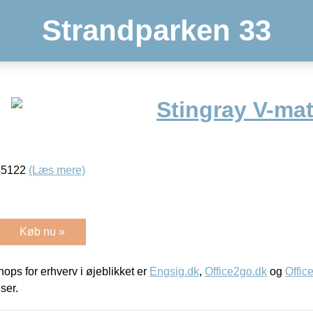
Strandparken 33
Stingray V-ma
 45122
(Læs mere)
Køb nu »
ps for erhverv i øjeblikket er
Engsig.dk
,
Office2go.dk
og
Offic
iser.