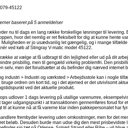
079-45122
jerner baseret på
5
anmeldelser
der nu til dags en lang række forskellige løsninger til levering.
oppen, hvor det nemlig er ret fleksibelt for dig at kunne hente va
r. Muligheden er jo usædvanlig let gængelig, og i mange tilfæl
anér ved køb af Stingray V-matic model 45122.
trække at vælge at få udbragt til din lejlighed eller ud på dit ar
dre prisbillig, men til gengæld virkelig problemfri. Den prisbill
n selv, men det forudsætter at du befinder dig nærved internet 
 industri > Industri og værksted > Arbejdsstole kan i nogle til
l bruge ordren om kort tid, og i det øjemed er det utvivlsomt akt
ngstidspunkt ved det aktuelle produkt.
ops udlover 1 dags levering på utallige varenumre, eksempelvi
 tager udgangspunkt i at transaktionen gennemføres forud for et
t til at kunne nå at få varerne klar inden pakkepersonalet har fyr
handlere frembyder levering uden omkostninger, men for det meste
ret beløb. Desuden burde man udse dig den mest prisbevidste l
efinder sig tæt på Odense, Solrød Strand eller Ribe – vil blive at