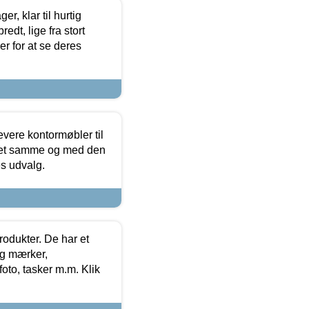
, klar til hurtig
edt, lige fra stort
er for at se deres
evere kontormøbler til
 det samme og med den
es udvalg.
rodukter. De har et
og mærker,
foto, tasker m.m. Klik