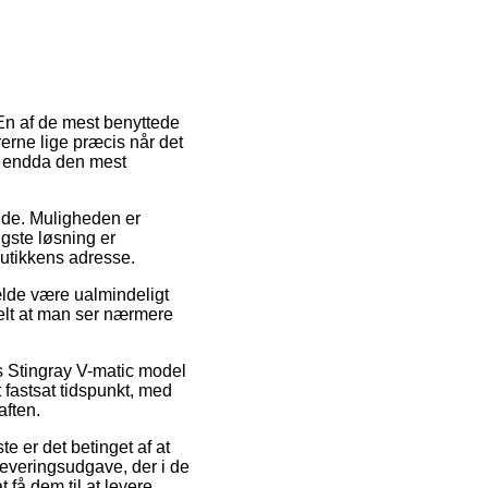
 En af de mest benyttede
rerne lige præcis når det
de endda den mest
bejde. Muligheden er
igste løsning er
butikkens adresse.
fælde være ualmindeligt
uelt at man ser nærmere
s Stingray V-matic model
 fastsat tidspunkt, med
aften.
 er det betinget af at
everingsudgave, der i de
 få dem til at levere