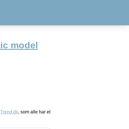
tic model
eTrend.dk
, som alle har et