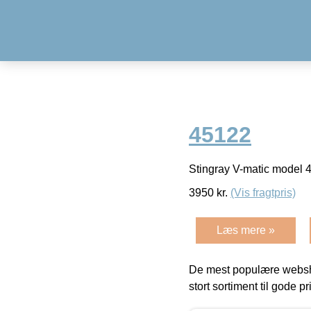
45122
Stingray V-matic model
3950
kr.
(Vis fragtpris)
Læs mere »
De mest populære websho
stort sortiment til gode pr