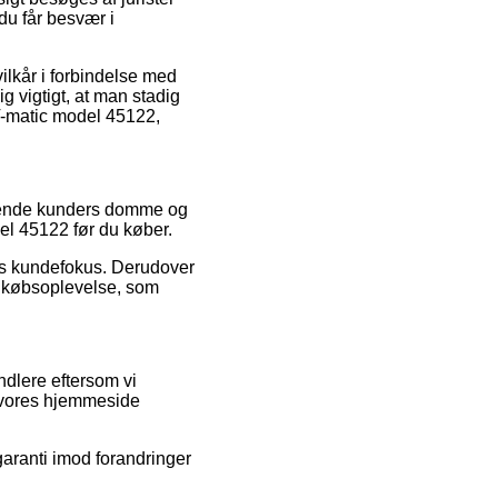
 du får besvær i
lkår i forbindelse med
g vigtigt, at man stadig
 V-matic model 45122,
ærende kunders domme og
del 45122 før du køber.
gens kundefokus. Derudover
s købsoplevelse, som
ndlere eftersom vi
a vores hjemmeside
aranti imod forandringer