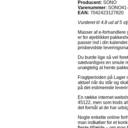
Producent:
SONO
Varenummer:
SONO41-
EAN:
7042423127820
Vurderet til
4.8
ud af 5 st
Masser af e-forhandlere y
er for øjeblikket pakkesh
passer ind i din kalende
prisbevidste leveringsm
Du burde lige så vel fore
sædvanligvis en smule min
unægtelig at hente pakke
Fragtperioden på Lager og
aktuel når du står og ska
på det estimerede leveri
En række internet websh
45122, men som trods alt
det formål at de har udsig
Nogle enkelte online for
man indkøber for et konk
fleste tilfælde – om man b