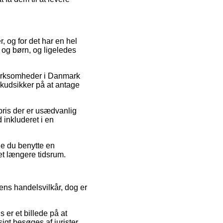
r, og for det har en hel
 og børn, og ligeledes
virksomheder i Danmark
skudsikker på at antage
spris der er usædvanlig
d inkluderet i en
de du benytte en
 et længere tidsrum.
ens handelsvilkår, dog er
 er et billede på at
sigt besøges af jurister