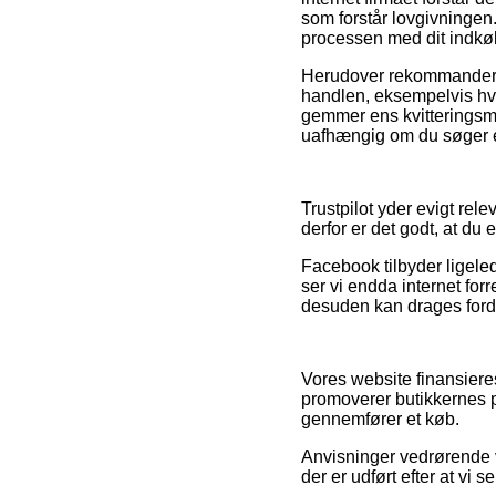
som forstår lovgivningen.
processen med dit indkø
Herudover rekommanderer
handlen, eksempelvis hvil
gemmer ens kvitteringsma
uafhængig om du søger en
Trustpilot yder evigt r
derfor er det godt, at du
Facebook tilbyder ligeled
ser vi endda internet fo
desuden kan drages fordel
Vores website finansiere
promoverer butikkernes p
gennemfører et køb.
Anvisninger vedrørende v
der er udført efter at vi