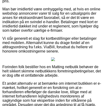
pris.
Man bør imidlertid være omhyggelig med, at hvis en online
webshop annoncerer varer til salg for en udsalgspris der
anses for ekstraordinært favorabel, så er det tit være en
indikation på en svindel e-handler. Betalinger med kort er
imidlertid dækket ind under et reglement, som hjælper dig
som køber overfor uærlige e-firmaer.
Vi slår generelt et slag for kortbestillinger eller betalinger
med mobilen. Alternativt kunne du drage fordel af en
afdragsordning fra f.eks. ViaBill, forudsat du hellere vil
honorere omkostningerne senere.
Forinden folk bestiller hos en Matting netbutik behøver de
helt sikkert skimme netbutikkens forretningsbetingelser, det
er dog ofte et omfattende arbejde.
Et andet alternativ er at bemærke om internet butikken er e-
mærket, hvilket generelt er en forsikring om at e-
forhandleren efterfølger de danske love, tillige med at
internet forhandleren lejlighedsvis monitoreres af
sagkyndige som har ekspertise inden for vilkårene på
området. Desuden giver det dig anledning til at få hjælp,