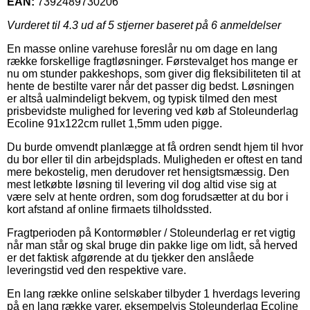
EAN:
7392489730206
Vurderet til
4.3
ud af 5 stjerner baseret på
6
anmeldelser
En masse online varehuse foreslår nu om dage en lang
række forskellige fragtløsninger. Førstevalget hos mange er
nu om stunder pakkeshops, som giver dig fleksibiliteten til at
hente de bestilte varer når det passer dig bedst. Løsningen
er altså ualmindeligt bekvem, og typisk tilmed den mest
prisbevidste mulighed for levering ved køb af Stoleunderlag
Ecoline 91x122cm rullet 1,5mm uden pigge.
Du burde omvendt planlægge at få ordren sendt hjem til hvor
du bor eller til din arbejdsplads. Muligheden er oftest en tand
mere bekostelig, men derudover ret hensigtsmæssig. Den
mest letkøbte løsning til levering vil dog altid vise sig at
være selv at hente ordren, som dog forudsætter at du bor i
kort afstand af online firmaets tilholdssted.
Fragtperioden på Kontormøbler / Stoleunderlag er ret vigtig
når man står og skal bruge din pakke lige om lidt, så herved
er det faktisk afgørende at du tjekker den anslåede
leveringstid ved den respektive vare.
En lang række online selskaber tilbyder 1 hverdags levering
på en lang række varer, eksempelvis Stoleunderlag Ecoline