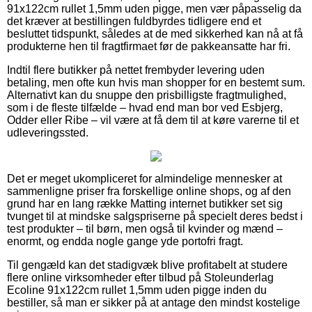
91x122cm rullet 1,5mm uden pigge, men vær påpasselig da
det kræver at bestillingen fuldbyrdes tidligere end et
besluttet tidspunkt, således at de med sikkerhed kan nå at få
produkterne hen til fragtfirmaet før de pakkeansatte har fri.
Indtil flere butikker på nettet frembyder levering uden
betaling, men ofte kun hvis man shopper for en bestemt sum.
Alternativt kan du snuppe den prisbilligste fragtmulighed,
som i de fleste tilfælde – hvad end man bor ved Esbjerg,
Odder eller Ribe – vil være at få dem til at køre varerne til et
udleveringssted.
Det er meget ukompliceret for almindelige mennesker at
sammenligne priser fra forskellige online shops, og af den
grund har en lang række Matting internet butikker set sig
tvunget til at mindske salgspriserne på specielt deres bedst i
test produkter – til børn, men også til kvinder og mænd –
enormt, og endda nogle gange yde portofri fragt.
Til gengæld kan det stadigvæk blive profitabelt at studere
flere online virksomheder efter tilbud på Stoleunderlag
Ecoline 91x122cm rullet 1,5mm uden pigge inden du
bestiller, så man er sikker på at antage den mindst kostelige