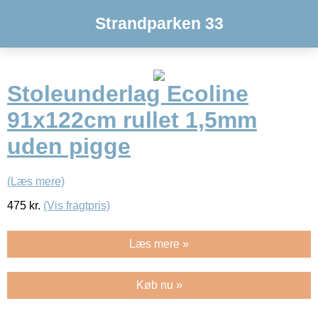
Strandparken 33
Stoleunderlag Ecoline
91x122cm rullet 1,5mm
uden pigge
(Læs mere)
475
kr.
(Vis fragtpris)
Læs mere »
Køb nu »