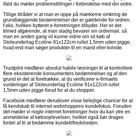
ifald du møder problemstillinger i forbindelse med din ordre.
Tillige tilråder vi at man er oppe på mærkerne omkring de
grundlæggende bestemmelser der er gældende for ordren,
f.eks. hvilken bytteret e-forretningen tilbyder. Her er det
tilmed afgørende, at man stadig bevarer sin ordremail, så
man en anden gang vil kunne vidne om sit køb af
Stoleunderlag Ecoline 91x122cm rullet 1,5mm uden pigge,
hvad end man søger produkter til en mand eller kvinde.
Trustpilot medfører absolut habile løsninger til at kontrollere
flere eksisterende konsumenters bedømmelser og af den
grund er det at foretrække, at du verificerer e-firmaets
vurderinger af Stoleunderlag Ecoline 91x122cm rullet
1,5mm uden pigge forud for at du shopper.
Facebook medfører derudover visse belejlige chancer for at
få kendskab til internet webshoppens kundefokus. Foruden
det møder vi nogle internet forretninger hvor du kan ytre en
anmeldelse af købsoplevelsen, hvilket også bør drages
fordel af til at bedømme kundetilfredsheden.