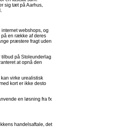
r sig tæt på Aarhus,
.
se internet webshops, og
n på en række af deres
gange præstere fragt uden
r tilbud på Stoleunderlag
anteret at opnå den
kan virke urealistisk
 med kort er ikke desto
nvende en løsning fra fx
ikkens handelsaftale, det