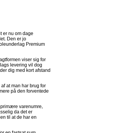
hit er nu om dage
et. Den er jo
 Stoleunderlag Premium
agtformen viser sig for
lags levering vil dog
der dig med kort afstand
 af at man har brug for
rmere på den forventede
s primære varenumre,
elig da det er
n til at de har en
for en fastsat sum.