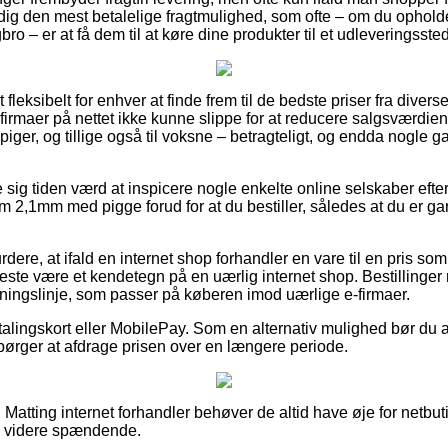
g den mest betalelige fragtmulighed, som ofte – om du opholde
ro – er at få dem til at køre dine produkter til et udleveringssted
fleksibelt for enhver at finde frem til de bedste priser fra diver
 firmaer på nettet ikke kunne slippe for at reducere salgsværdie
 piger, og tillige også til voksne – betragteligt, og endda nogle 
e sig tiden værd at inspicere nogle enkelte online selskaber efte
,1mm med pigge forud for at du bestiller, således at du er gar
ere, at ifald en internet shop forhandler en vare til en pris som 
meste være et kendetegn på en uærlig internet shop. Bestillinger
etningslinje, som passer på køberen imod uærlige e-firmaer.
alingskort eller MobilePay. Som en alternativ mulighed bør du a
spørger at afdrage prisen over en længere periode.
Matting internet forhandler behøver de altid have øje for netbut
ke videre spændende.