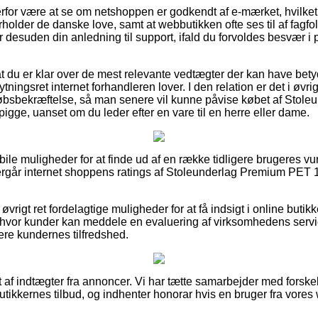
rfor være at se om netshoppen er godkendt af e-mærket, hvilke
erholder de danske love, samt at webbutikken ofte ses til af fagfolk
r desuden din anledning til support, ifald du forvoldes besvær i
 du er klar over de mest relevante vedtægter der kan have betyd
ningsret internet forhandleren lover. I den relation er det i øvrig
købsbekræftelse, så man senere vil kunne påvise købet af Sto
e, uanset om du leder efter en vare til en herre eller dame.
habile muligheder for at finde ud af en række tidligere brugeres v
 eftergår internet shoppens ratings af Stoleunderlag Premium 
øvrigt ret fordelagtige muligheder for at få indsigt i online butik
hvor kunder kan meddele en evaluering af virksomhedens service
dere kundernes tilfredshed.
 af indtægter fra annoncer. Vi har tætte samarbejder med forskel
utikkernes tilbud, og indhenter honorar hvis en bruger fra vores