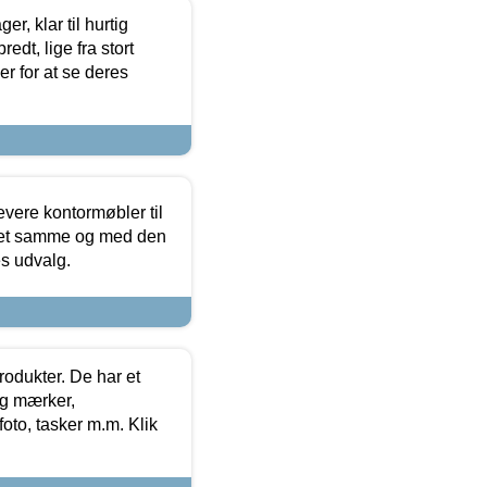
, klar til hurtig
edt, lige fra stort
er for at se deres
evere kontormøbler til
 det samme og med den
es udvalg.
rodukter. De har et
og mærker,
foto, tasker m.m. Klik