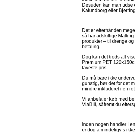
Desuden kan man udse di
Kalundborg eller Bjerringb
Det er efterhånden meget 
så har adskillige Matting
produkter – til drenge og
betaling.
Dog kan det trods alt vis
Premium PET 120x150cm 2
laveste pris.
Du må bare ikke undervurd
gunstig, bør det for det 
mindre inkluderet i en r
Vi anbefaler køb med bet
ViaBill, såfremt du efter
Inden nogen handler i en 
er dog almindeligvis ik