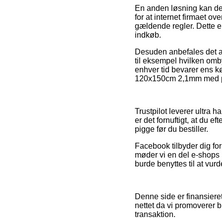
En anden løsning kan de
for at internet firmaet ov
gældende regler. Dette e
indkøb.
Desuden anbefales det at
til eksempel hvilken ombyt
enhver tid bevarer ens 
120x150cm 2,1mm med pigg
Trustpilot leverer ultra 
er det fornuftigt, at du
pigge før du bestiller.
Facebook tilbyder dig for 
møder vi en del e-shops 
burde benyttes til at vur
Denne side er finansieret
nettet da vi promoverer b
transaktion.