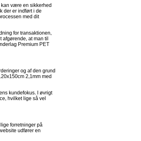
t kan være en sikkerhed
 der er indført i de
 processen med dit
ning for transaktionen,
t afgørende, at man til
leunderlag Premium PET
urderinger og af den grund
PET 120x150cm 2,1mm med
kens kundefokus. I øvrigt
, hvilket lige så vel
lige forretninger på
 website udfører en