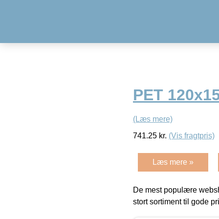
PET 120x1
(Læs mere)
741.25
kr.
(Vis fragtpris)
Læs mere »
De mest populære websho
stort sortiment til gode pr