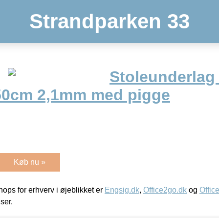
Strandparken 33
Stoleunderlag
50cm 2,1mm med pigge
Køb nu »
ps for erhverv i øjeblikket er
Engsig.dk
,
Office2go.dk
og
Offic
iser.