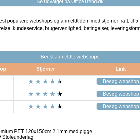
Se udvalget på OfficeTrend.dk
t populære webshops og anmeldt dem med stjerner fra 1 til 5 ud
rrelse, kundeservice, brugervenlighed, betingelser, leveringsfor
Bedst anmeldte webshops
op
Stjerner
Link
Besøg webshop
Besøg webshop
Besøg webshop
remium PET 120x150cm 2,1mm med pigge
/ Stoleunderlag