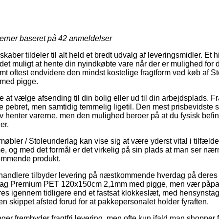
jerner baseret på
42
anmeldelser
aber tildeler til alt held et bredt udvalg af leveringsmidler. Et 
t muligt at hente din nyindkøbte vare når der er mulighed for d
samt oftest endvidere den mindst kostelige fragtform ved køb af
med pigge.
 at vælge afsending til din bolig eller ud til din arbejdsplads. Fr
 pebret, men samtidig temmelig ligetil. Den mest prisbevidste s
lv henter varerne, men den mulighed beroer på at du fysisk befin
er.
bler / Stoleunderlag kan vise sig at være yderst vital i tilfælde
 og med det formål er det virkelig på sin plads at man ser næ
kommende produkt.
rhandlere tilbyder levering på næstkommende hverdag på dere
lag Premium PET 120x150cm 2,1mm med pigge, men vær påpass
res igennem tidligere end et fastsat klokkeslæt, med hensynstage
ren skippet afsted forud for at pakkepersonalet holder fyraften.
ninger frembyder fragtfri levering, men ofte kun ifald man shopper 