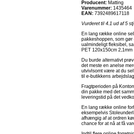
Producent:
Matting
Varenummer:
1435464
EAN:
7392489617118
Vurderet til
4.1
ud af 5 st
En lang række online selsk
pakkeshoppen, som gør de
ualmindeligt fleksibel, 
PET 120x150cm 2,1mm 
Du burde alternativt prøve
det meste en anelse mere
utvivlsomt være at du se
til e-butikkens arbejdslag
Fragtperioden på Kontormø
din pakke med det samme,
leveringstid på det ved
En lang række online fo
eksempelvis Stoleunder
afhængig af at ordren kø
chance for at nå at få va
Indtil flere online forret