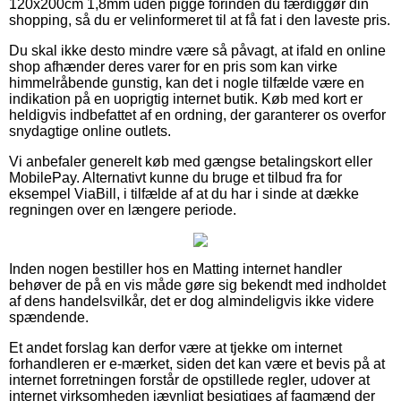
120x200cm 1,8mm uden pigge forinden du færdiggør din
shopping, så du er velinformeret til at få fat i den laveste pris.
Du skal ikke desto mindre være så påvagt, at ifald en online
shop afhænder deres varer for en pris som kan virke
himmelråbende gunstig, kan det i nogle tilfælde være en
indikation på en uoprigtig internet butik. Køb med kort er
heldigvis indbefattet af en ordning, der garanterer os overfor
snydagtige online outlets.
Vi anbefaler generelt køb med gængse betalingskort eller
MobilePay. Alternativt kunne du bruge et tilbud fra for
eksempel ViaBill, i tilfælde af at du har i sinde at dække
regningen over en længere periode.
Inden nogen bestiller hos en Matting internet handler
behøver de på en vis måde gøre sig bekendt med indholdet
af dens handelsvilkår, det er dog almindeligvis ikke videre
spændende.
Et andet forslag kan derfor være at tjekke om internet
forhandleren er e-mærket, siden det kan være et bevis på at
internet forretningen forstår de opstillede regler, udover at
internet virksomheden jævnligt besigtiges af fagmænd der