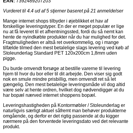
EAN:
7392489207203
Vurderet til
4.4
ud af 5 stjerner baseret på
21
anmeldelser
Mange internet shops tilbyder i øjeblikket et hav af
forskellige leveringstyper. En der er meget populær er lige
nu at få leveret til et afhentningssted, fordi du så nemt kan
hente de nyindkøbte produkter når du har mulighed for det.
Fragtmuligheden er altså ret overkommelig, og i mange
tilfælde tilmed den mest betalelige slags levering ved køb af
Stoleunderlag Standard PET 120x200cm 1,8mm uden
pigge.
Du burde omvendt forsøge at bestille varerne til levering
hjem til hvor du bor eller til dit arbejde. Den viser sig godt
nok en smule mindre prisbillig, men omvendt ret så let
gængelig. Den mest betalelige leveringsmåde vil dog altid
være selv at hente ordren, hvilket dog nødvendiggør at du
har bopæl nærved internet shoppens bopæl.
Leveringshastigheden på Kontormøbler / Stoleunderlag er
naturligvis særligt aktuel såfremt man behøver produkterne
omgående, og derfor er det rigtig passende at du kigger
nærmere på den forventede leveringsdato ved det relevante
produkt.