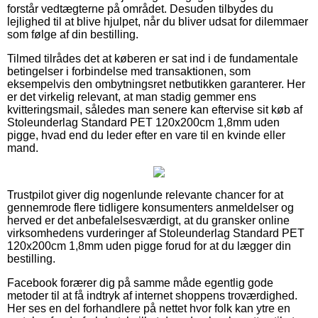
forstår vedtægterne på området. Desuden tilbydes du
lejlighed til at blive hjulpet, når du bliver udsat for dilemmaer
som følge af din bestilling.
Tilmed tilrådes det at køberen er sat ind i de fundamentale
betingelser i forbindelse med transaktionen, som
eksempelvis den ombytningsret netbutikken garanterer. Her
er det virkelig relevant, at man stadig gemmer ens
kvitteringsmail, således man senere kan eftervise sit køb af
Stoleunderlag Standard PET 120x200cm 1,8mm uden
pigge, hvad end du leder efter en vare til en kvinde eller
mand.
Trustpilot giver dig nogenlunde relevante chancer for at
gennemrode flere tidligere konsumenters anmeldelser og
herved er det anbefalelsesværdigt, at du gransker online
virksomhedens vurderinger af Stoleunderlag Standard PET
120x200cm 1,8mm uden pigge forud for at du lægger din
bestilling.
Facebook forærer dig på samme måde egentlig gode
metoder til at få indtryk af internet shoppens troværdighed.
Her ses en del forhandlere på nettet hvor folk kan ytre en