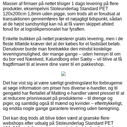
Masser af firmaer på nettet tilsiger 1 dags levering på flere
produkter, eksempelvis Stoleunderlag Standard PET
120x200cm 1,8mm uden pigge, som trods alt er forudsat at
transaktionen gennemføres før et nøjagtigt tidspunkt, sådan
at de højst sandsynligt kan nå at få varen skippet afsted
forud for at logistikpersonalet har fyraften.
Enkelte butikker på nettet præsterer gratis levering, men i de
fleste tilfælde kræver det at der købes for et fastslået beløb.
Derudover burde man foretrække den mindst kostelige
leveringsmulighed, der mange gange – uden hensyn til om
du bor ved Næstved, Kalundborg eller Sæby – vil blive at få
fragtfirmaet til at levere dine varer til en pakkeshop.
Det har vist sig at være særligt gnidningsløst for forbrugerne
at søge information om priser hos diverse e-handler, og til
gengæld har flertallet af Matting e-handler været presset til at
at reducere prisniveauet på produkterne – til drenge og
piger, og samtidig også til mænd og kvinder – eftertrykkeligt,
og endda nogle gange garantere levering uden beregning.
Det kan dog trods alt blive tiden værd at granske flere
webshops efter udsalg på Stoleunderlag Standard PET