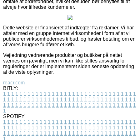
omtale af ordreforløbet, hvilket desuden bør benyttes til at
afveje hvor tilfredse kunderne er.
Dette website er finansieret af indtægter fra reklamer. Vi har
aftaler med en gruppe internet virksomheder i form af at vi
publicerer virksomhedernes tilbud, og høster betaling om en
af vores brugere fuldfører et køb.
Vejledning vedrørende produkter og butikker på nettet
værnes om jævnligt, men vi kan ikke stilles ansvarlig for
reguleringer der er implementeret siden seneste opdatering
af de viste oplysninger.
reacr.com
BITLY:
1
1
1
1
1
1
1
1
1
1
1
1
1
1
1
1
1
1
1
1
1
1
1
1
1
1
1
1
1
1
1
1
1
1
1
1
1
1
1
1
1
1
1
1
1
1
1
1
1
1
1
1
1
1
1
1
1
1
1
1
1
1
1
1
1
1
1
1
1
1
1
1
1
1
1
1
1
1
1
1
1
1
1
1
1
1
1
1
1
1
1
1
1
1
1
1
1
1
1
1
SPOTIFY:
1
1
1
1
1
1
1
1
1
1
1
1
1
1
1
1
1
1
1
1
1
1
1
1
1
1
1
1
1
1
1
1
1
1
1
1
1
1
1
1
1
1
1
1
1
1
1
1
1
1
1
1
1
1
1
1
1
1
1
1
1
1
1
1
1
1
1
1
1
1
1
1
1
1
1
1
1
1
1
1
1
1
1
1
1
1
1
1
1
1
1
1
1
1
1
1
1
1
1
1