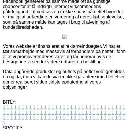
Facebook genererer på samme måde ret så gunstige
chancer for at få indsigt i internet virksomhedens
pålidelighed. Tilmed ses en række shops på nettet hvor det
er muligt at udfærdige en vurdering af deres købsoplevelse,
som på samme måde kan tages i brug til afvejning af
kundetilfredsheden.
Vores website er finansieret af reklameindtægter. Vi har et
tæt samarbejde med massevis af forhandlere på nettet i form
af at vi promoverer deres varer, og får honorar hvis de
besøgende vi sender videre udfører en bestilling.
Data angående produkter og outlets på nettet vedligeholdes
nu og da, men vi kan desværre ikke garantere imod rettelser
der er realiseret siden sidste opdatering af vores
oplysninger.
BITLY:
1
1
1
1
1
1
1
1
1
1
1
1
1
1
1
1
1
1
1
1
1
1
1
1
1
1
1
1
1
1
1
1
1
1
1
1
1
1
1
1
1
1
1
1
1
1
1
1
1
1
1
1
1
1
1
1
1
1
1
1
1
1
1
1
1
1
1
1
1
1
1
1
1
1
1
1
1
1
1
1
1
1
1
1
1
1
1
1
1
1
1
1
1
1
1
1
1
1
1
1
SPOTIFY: