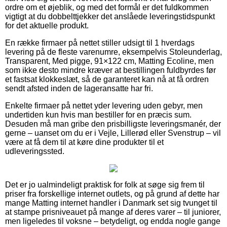
ordre om et øjeblik, og med det formål er det fuldkommen
vigtigt at du dobbelttjekker det anslåede leveringstidspunkt
for det aktuelle produkt.
En række firmaer på nettet stiller udsigt til 1 hverdags
levering på de fleste varenumre, eksempelvis Stoleunderlag,
Transparent, Med pigge, 91×122 cm, Matting Ecoline, men
som ikke desto mindre kræver at bestillingen fuldbyrdes før
et fastsat klokkeslæt, så de garanteret kan nå at få ordren
sendt afsted inden de lageransatte har fri.
Enkelte firmaer på nettet yder levering uden gebyr, men
undertiden kun hvis man bestiller for en præcis sum.
Desuden må man gribe den prisbilligste leveringsmanér, der
gerne – uanset om du er i Vejle, Lillerød eller Svenstrup – vil
være at få dem til at køre dine produkter til et
udleveringssted.
Det er jo ualmindeligt praktisk for folk at søge sig frem til
priser fra forskellige internet outlets, og på grund af dette har
mange Matting internet handler i Danmark set sig tvunget til
at stampe prisniveauet på mange af deres varer – til juniorer,
men ligeledes til voksne – betydeligt, og endda nogle gange