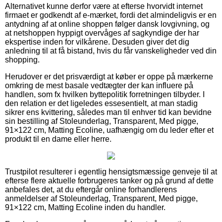
Alternativet kunne derfor være at efterse hvorvidt internet
firmaet er godkendt af e-mærket, fordi det almindeligvis er en
antydning af at online shoppen følger dansk lovgivning, og
at netshoppen hyppigt overvåges af sagkyndige der har
ekspertise inden for vilkårene. Desuden giver det dig
anledning til at få bistand, hvis du får vanskeligheder ved din
shopping.
Herudover er det prisværdigt at køber er oppe på mærkerne
omkring de mest basale vedtægter der kan influere på
handlen, som fx hvilken byttepolitik forretningen tilbyder. I
den relation er det ligeledes essesentielt, at man stadig
sikrer ens kvittering, således man til enhver tid kan bevidne
sin bestilling af Stoleunderlag, Transparent, Med pigge,
91×122 cm, Matting Ecoline, uafhængig om du leder efter et
produkt til en dame eller herre.
Trustpilot resulterer i egentlig hensigtsmæssige genveje til at
efterse flere aktuelle forbrugeres tanker og på grund af dette
anbefales det, at du eftergår online forhandlerens
anmeldelser af Stoleunderlag, Transparent, Med pigge,
91×122 cm, Matting Ecoline inden du handler.