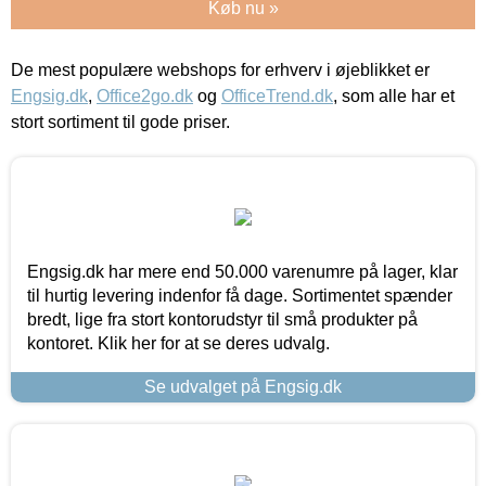
Køb nu »
De mest populære webshops for erhverv i øjeblikket er
Engsig.dk
,
Office2go.dk
og
OfficeTrend.dk
, som alle har et
stort sortiment til gode priser.
Engsig.dk har mere end 50.000 varenumre på lager, klar
til hurtig levering indenfor få dage. Sortimentet spænder
bredt, lige fra stort kontorudstyr til små produkter på
kontoret. Klik her for at se deres udvalg.
Se udvalget på Engsig.dk