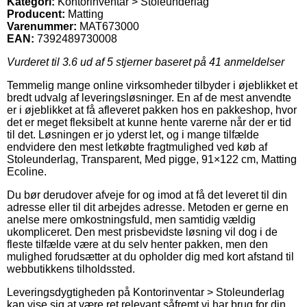
Kategori:
Kontorinventar > Stoleunderlag
Producent:
Matting
Varenummer:
MAT673000
EAN:
7392489730008
Vurderet til
3.6
ud af 5 stjerner baseret på
41
anmeldelser
Temmelig mange online virksomheder tilbyder i øjeblikket et
bredt udvalg af leveringsløsninger. En af de mest anvendte
er i øjeblikket at få afleveret pakken hos en pakkeshop, hvor
det er meget fleksibelt at kunne hente varerne når der er tid
til det. Løsningen er jo yderst let, og i mange tilfælde
endvidere den mest letkøbte fragtmulighed ved køb af
Stoleunderlag, Transparent, Med pigge, 91×122 cm, Matting
Ecoline.
Du bør derudover afveje for og imod at få det leveret til din
adresse eller til dit arbejdes adresse. Metoden er gerne en
anelse mere omkostningsfuld, men samtidig vældig
ukompliceret. Den mest prisbevidste løsning vil dog i de
fleste tilfælde være at du selv henter pakken, men den
mulighed forudsætter at du opholder dig med kort afstand til
webbutikkens tilholdssted.
Leveringsdygtigheden på Kontorinventar > Stoleunderlag
kan vise sig at være ret relevant såfremt vi har brug for din