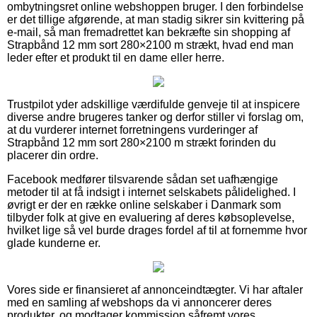
ombytningsret online webshoppen bruger. I den forbindelse
er det tillige afgørende, at man stadig sikrer sin kvittering på
e-mail, så man fremadrettet kan bekræfte sin shopping af
Strapbånd 12 mm sort 280×2100 m strækt, hvad end man
leder efter et produkt til en dame eller herre.
Trustpilot yder adskillige værdifulde genveje til at inspicere
diverse andre brugeres tanker og derfor stiller vi forslag om,
at du vurderer internet forretningens vurderinger af
Strapbånd 12 mm sort 280×2100 m strækt forinden du
placerer din ordre.
Facebook medfører tilsvarende sådan set uafhængige
metoder til at få indsigt i internet selskabets pålidelighed. I
øvrigt er der en række online selskaber i Danmark som
tilbyder folk at give en evaluering af deres købsoplevelse,
hvilket lige så vel burde drages fordel af til at fornemme hvor
glade kunderne er.
Vores side er finansieret af annonceindtægter. Vi har aftaler
med en samling af webshops da vi annoncerer deres
produkter, og modtager kommission såfremt vores