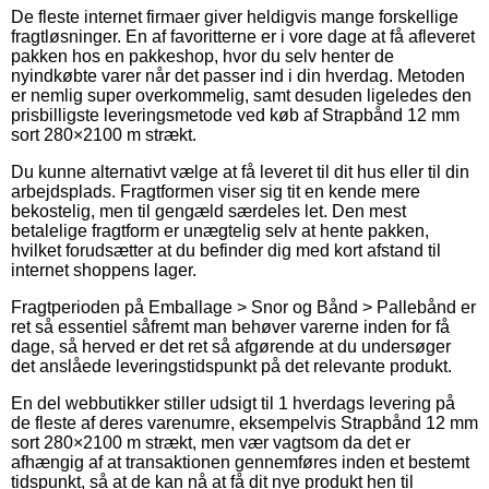
De fleste internet firmaer giver heldigvis mange forskellige
fragtløsninger. En af favoritterne er i vore dage at få afleveret
pakken hos en pakkeshop, hvor du selv henter de
nyindkøbte varer når det passer ind i din hverdag. Metoden
er nemlig super overkommelig, samt desuden ligeledes den
prisbilligste leveringsmetode ved køb af Strapbånd 12 mm
sort 280×2100 m strækt.
Du kunne alternativt vælge at få leveret til dit hus eller til din
arbejdsplads. Fragtformen viser sig tit en kende mere
bekostelig, men til gengæld særdeles let. Den mest
betalelige fragtform er unægtelig selv at hente pakken,
hvilket forudsætter at du befinder dig med kort afstand til
internet shoppens lager.
Fragtperioden på Emballage > Snor og Bånd > Pallebånd er
ret så essentiel såfremt man behøver varerne inden for få
dage, så herved er det ret så afgørende at du undersøger
det anslåede leveringstidspunkt på det relevante produkt.
En del webbutikker stiller udsigt til 1 hverdags levering på
de fleste af deres varenumre, eksempelvis Strapbånd 12 mm
sort 280×2100 m strækt, men vær vagtsom da det er
afhængig af at transaktionen gennemføres inden et bestemt
tidspunkt, så at de kan nå at få dit nye produkt hen til