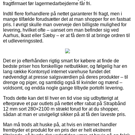
fragtfirmaet før lagermedarbejderne får fri.
Indtil flere forhandlere på nettet garanterer fri fragt, men i
mange tilfælde forudsætter det at man shopper for en fastsat
pris. I øvrigt skulle man overveje den billigste mulighed for
levering, hvilket ofte – uanset om man befinder sig ved
Aarhus, Ikast eller Sæby – er at få dem til at bringe ordren til
et udleveringssted.
Det er jo efterhånden rigtig smart for købere at finde de
bedste priser hos forskellige netbutikker, og følgelig har en
lang række Kontorsyd internet varehuse fundet det
nødvendigt at presse salgsværdien på deres produkter – til
drenge og piger, og samtidig også til kvinder og mænd –
voldsomt, og endda nogle gange tilbyde portofri levering.
Trods dette kan det til hver en tid vise sig udbytterigt at
efterprøve et par outlets på nettet efter rabat på Strapbånd
12 mm sort 280×2100 m strækt forud for at du shopper,
sådan at man er usvigeligt sikker på at få den laveste pris.
Man må trods alt huske på, at hvis en internet handler
frembyder et produkt for en pris der er helt ekstremt