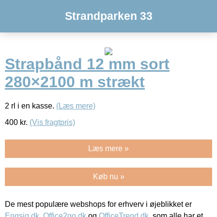
Strandparken 33
Strapbånd 12 mm sort
280×2100 m strækt
2 rl i en kasse.
(Læs mere)
400
kr.
(Vis fragtpris)
Læs mere »
Køb nu »
De mest populære webshops for erhverv i øjeblikket er
Engsig.dk
,
Office2go.dk
og
OfficeTrend.dk
, som alle har et