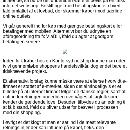
tiltalende, så burde det undertiden være et bevis på en falsk
internet webshop. Bestillinger med betalingskort er i hvert
fald omfattet af et lovbud, der skærmer køber imod uærlige
online outlets.
Vi går generelt ind for køb med gængse betalingskort eller
betalinger med mobilen. Alternativt bør du udnytte en
afdragsordning fra fx ViaBill, ifald du agter at godtgøre
betalingen senere.
Inden folk køber hos en Kontorsyd netshop kunne man uden
tvivl gennemløbe shoppens handelsvilkår, dog er det bare et
tidskrævende projekt.
Et alternativt forslag kunne måske være at efterse hvorvidt e-
firmaet er støttet af e-mærket, siden det almindeligvis er et
billede på at internet firmaet følger de danske regler, samt at
online forretningen undertiden overvåges af fagfolk som
kender de gældende love. Desuden tilbydes du anledning til
at få bistand, ifald du bliver udsat for besvær i processen
med din shopping.
I øvrigt er det klogt at man er sat ind i de mest relevante
retningslinjer der kan influere på købet, f.eks. den