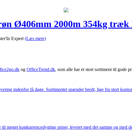
røn Ø406mm 2000m 354kg træk M
er'In Expert
(Læs mere)
fice2go.dk
og
OfficeTrend.dk
, som alle har et stort sortiment til gode pr
ering indenfor få dage. Sortimentet spænder bredt, lige fra stort kontor
 til meget konkurrencedygtige priser, leveret med det samme og med den