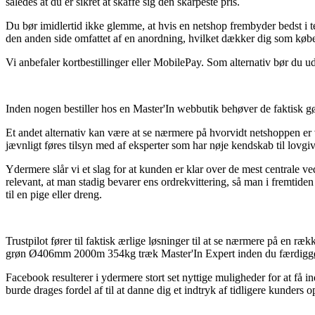
således at du er sikret at skaffe sig den skarpeste pris.
Du bør imidlertid ikke glemme, at hvis en netshop frembyder bedst i test
den anden side omfattet af en anordning, hvilket dækker dig som købe
Vi anbefaler kortbestillinger eller MobilePay. Som alternativ bør du u
Inden nogen bestiller hos en Master'In webbutik behøver de faktisk gø
Et andet alternativ kan være at se nærmere på hvorvidt netshoppen er ve
jævnligt føres tilsyn med af eksperter som har nøje kendskab til lovgi
Ydermere slår vi et slag for at kunden er klar over de mest centrale v
relevant, at man stadig bevarer ens ordrekvittering, så man i fre
til en pige eller dreng.
Trustpilot fører til faktisk ærlige løsninger til at se nærmere på e
grøn Ø406mm 2000m 354kg træk Master'In Expert inden du færdiggø
Facebook resulterer i ydermere stort set nyttige muligheder for at få 
burde drages fordel af til at danne dig et indtryk af tidligere kunders o