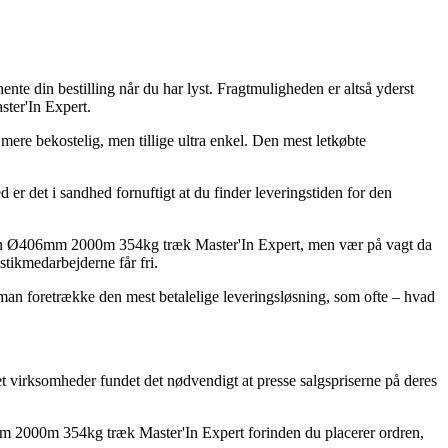
nte din bestilling når du har lyst. Fragtmuligheden er altså yderst
ter'In Expert.
 mere bekostelig, men tillige ultra enkel. Den mest letkøbte
r det i sandhed fornuftigt at du finder leveringstiden for den
grøn Ø406mm 2000m 354kg træk Master'In Expert, men vær på vagt da
stikmedarbejderne får fri.
e man foretrække den mest betalelige leveringsløsning, som ofte – hvad
et virksomheder fundet det nødvendigt at presse salgspriserne på deres
6mm 2000m 354kg træk Master'In Expert forinden du placerer ordren,