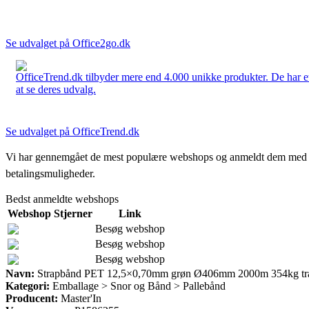
Se udvalget på Office2go.dk
OfficeTrend.dk tilbyder mere end 4.000 unikke produkter. De har et 
at se deres udvalg.
Se udvalget på OfficeTrend.dk
Vi har gennemgået de mest populære webshops og anmeldt dem med stjern
betalingsmuligheder.
Bedst anmeldte webshops
Webshop
Stjerner
Link
Besøg webshop
Besøg webshop
Besøg webshop
Navn:
Strapbånd PET 12,5×0,70mm grøn Ø406mm 2000m 354kg træ
Kategori:
Emballage > Snor og Bånd > Pallebånd
Producent:
Master'In