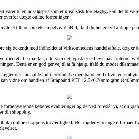
 varer til en udsalgspris som er urealistisk fordelagtig, kan det tit vær
r overfor uægte online forretninger.
dnytte et tilbud som eksempelvis ViaBill, ifald du hellere vil afdrage pe
re sig bekendt med indholdet af virksomhedens handelsaftale, dog er de
rificeret af e-mærket, eftersom det typisk er et bevis på at internet we
vningen. Dette er en god genvej til at få hjælp, ifald du møder dilemmae
edtægter der kan spille ind i forbindelse med handlen, fx hvilken ombytn
mtiden kan vidne om handlen af Strapbånd PET 12,5×0,70mm grøn Ø406m
n række forhenværende køberes evalueringer og derved foreslår vi, at du
r din shopping.
indblik i online shoppens troværdighed. Her møder vi mange e-firmaer hv
plevelser.