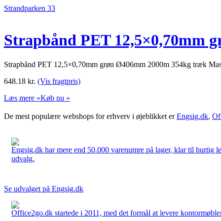
Strandparken 33
Strapbånd PET 12,5×0,70mm g
Strapbånd PET 12,5×0,70mm grøn Ø406mm 2000m 354kg træk Mast
648.18
kr.
(Vis fragtpris)
Læs mere »
Køb nu »
De mest populære webshops for erhverv i øjeblikket er
Engsig.dk
,
Of
Engsig.dk har mere end 50.000 varenumre på lager, klar til hurtig lev
udvalg.
Se udvalget på Engsig.dk
Office2go.dk startede i 2011, med det formål at levere kontormøbler