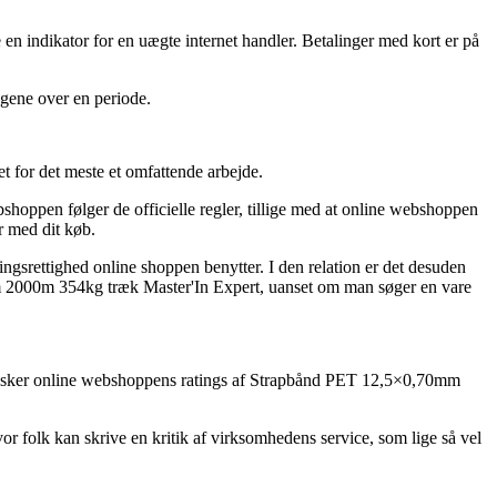
e en indikator for en uægte internet handler. Betalinger med kort er på
ngene over en periode.
t for det meste et omfattende arbejde.
bshoppen følger de officielle regler, tillige med at online webshoppen
r med dit køb.
ingsrettighed online shoppen benytter. I den relation er det desuden
m 2000m 354kg træk Master'In Expert, uanset om man søger en vare
 gransker online webshoppens ratings af Strapbånd PET 12,5×0,70mm
or folk kan skrive en kritik af virksomhedens service, som lige så vel