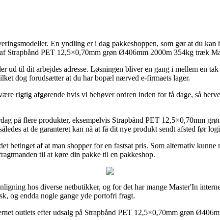
veringsmodeller. En yndling er i dag pakkeshoppen, som gør at du kan he
køb af Strapbånd PET 12,5×0,70mm grøn Ø406mm 2000m 354kg træk Mas
ller ud til dit arbejdes adresse. Løsningen bliver en gang i mellem en tak
lket dog forudsætter at du har bopæl nærved e-firmaets lager.
 rigtig afgørende hvis vi behøver ordren inden for få dage, så herved e
 hverdag på flere produkter, eksempelvis Strapbånd PET 12,5×0,70mm 
åledes at de garanteret kan nå at få dit nye produkt sendt afsted før logi
det betinget af at man shopper for en fastsat pris. Som alternativ kunn
fragtmanden til at køre din pakke til en pakkeshop.
enligning hos diverse netbutikker, og for det har mange Master'In intern
isk, og endda nogle gange yde portofri fragt.
e internet outlets efter udsalg på Strapbånd PET 12,5×0,70mm grøn Ø40