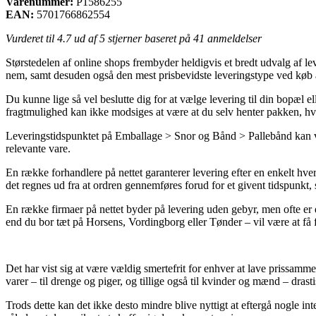
Varenummer:
P1586255
EAN:
5701766862554
Vurderet til
4.7
ud af 5 stjerner baseret på
41
anmeldelser
Størstedelen af online shops frembyder heldigvis et bredt udvalg af le
nem, samt desuden også den mest prisbevidste leveringstype ved 
Du kunne lige så vel beslutte dig for at vælge levering til din bopæl e
fragtmulighed kan ikke modsiges at være at du selv henter pakken, hvi
Leveringstidspunktet på Emballage > Snor og Bånd > Pallebånd kan være
relevante vare.
En række forhandlere på nettet garanterer levering efter en enkelt
det regnes ud fra at ordren gennemføres forud for et givent tidspunkt, s
En række firmaer på nettet byder på levering uden gebyr, men ofte er 
end du bor tæt på Horsens, Vordingborg eller Tønder – vil være at få 
Det har vist sig at være vældig smertefrit for enhver at lave prissamm
varer – til drenge og piger, og tillige også til kvinder og mænd – drast
Trods dette kan det ikke desto mindre blive nyttigt at eftergå nogl