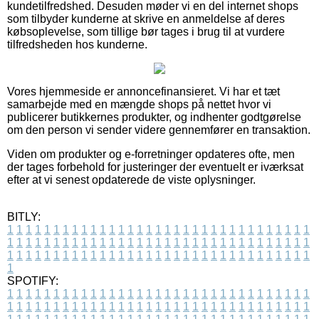
kundetilfredshed. Desuden møder vi en del internet shops
som tilbyder kunderne at skrive en anmeldelse af deres
købsoplevelse, som tillige bør tages i brug til at vurdere
tilfredsheden hos kunderne.
Vores hjemmeside er annoncefinansieret. Vi har et tæt
samarbejde med en mængde shops på nettet hvor vi
publicerer butikkernes produkter, og indhenter godtgørelse
om den person vi sender videre gennemfører en transaktion.
Viden om produkter og e-forretninger opdateres ofte, men
der tages forbehold for justeringer der eventuelt er iværksat
efter at vi senest opdaterede de viste oplysninger.
BITLY:
1
1
1
1
1
1
1
1
1
1
1
1
1
1
1
1
1
1
1
1
1
1
1
1
1
1
1
1
1
1
1
1
1
1
1
1
1
1
1
1
1
1
1
1
1
1
1
1
1
1
1
1
1
1
1
1
1
1
1
1
1
1
1
1
1
1
1
1
1
1
1
1
1
1
1
1
1
1
1
1
1
1
1
1
1
1
1
1
1
1
1
1
1
1
1
1
1
1
1
1
SPOTIFY:
1
1
1
1
1
1
1
1
1
1
1
1
1
1
1
1
1
1
1
1
1
1
1
1
1
1
1
1
1
1
1
1
1
1
1
1
1
1
1
1
1
1
1
1
1
1
1
1
1
1
1
1
1
1
1
1
1
1
1
1
1
1
1
1
1
1