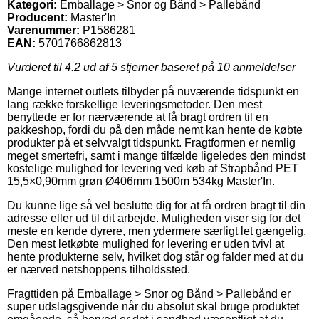
Kategori:
Emballage > Snor og Bånd > Pallebånd
Producent:
Master'In
Varenummer:
P1586281
EAN:
5701766862813
Vurderet til
4.2
ud af 5 stjerner baseret på
10
anmeldelser
Mange internet outlets tilbyder på nuværende tidspunkt en
lang række forskellige leveringsmetoder. Den mest
benyttede er for nærværende at få bragt ordren til en
pakkeshop, fordi du på den måde nemt kan hente de købte
produkter på et selvvalgt tidspunkt. Fragtformen er nemlig
meget smertefri, samt i mange tilfælde ligeledes den mindst
kostelige mulighed for levering ved køb af Strapbånd PET
15,5×0,90mm grøn Ø406mm 1500m 534kg Master'In.
Du kunne lige så vel beslutte dig for at få ordren bragt til din
adresse eller ud til dit arbejde. Muligheden viser sig for det
meste en kende dyrere, men ydermere særligt let gængelig.
Den mest letkøbte mulighed for levering er uden tvivl at
hente produkterne selv, hvilket dog står og falder med at du
er nærved netshoppens tilholdssted.
Fragttiden på Emballage > Snor og Bånd > Pallebånd er
super udslagsgivende når du absolut skal bruge produktet