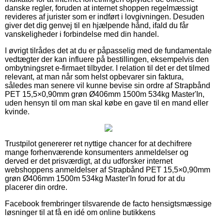
danske regler, foruden at internet shoppen regelmæssigt
revideres af jurister som er indført i lovgivningen. Desuden
giver det dig genvej til en hjælpende hånd, ifald du får
vanskeligheder i forbindelse med din handel.
I øvrigt tilrådes det at du er påpasselig med de fundamentale
vedtægter der kan influere på bestillingen, eksempelvis den
ombytningsret e-firmaet tilbyder. I relation til det er det tilmed
relevant, at man når som helst opbevarer sin faktura,
således man senere vil kunne bevise sin ordre af Strapbånd
PET 15,5×0,90mm grøn Ø406mm 1500m 534kg Master'In,
uden hensyn til om man skal købe en gave til en mand eller
kvinde.
Trustpilot genererer ret nyttige chancer for at dechifrere
mange forhenværende konsumenters anmeldelser og
derved er det prisværdigt, at du udforsker internet
webshoppens anmeldelser af Strapbånd PET 15,5×0,90mm
grøn Ø406mm 1500m 534kg Master'In forud for at du
placerer din ordre.
Facebook frembringer tilsvarende de facto hensigtsmæssige
løsninger til at få en idé om online butikkens