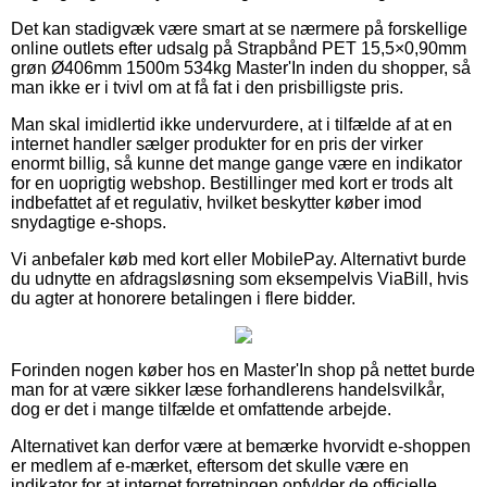
Det kan stadigvæk være smart at se nærmere på forskellige
online outlets efter udsalg på Strapbånd PET 15,5×0,90mm
grøn Ø406mm 1500m 534kg Master'In inden du shopper, så
man ikke er i tvivl om at få fat i den prisbilligste pris.
Man skal imidlertid ikke undervurdere, at i tilfælde af at en
internet handler sælger produkter for en pris der virker
enormt billig, så kunne det mange gange være en indikator
for en uoprigtig webshop. Bestillinger med kort er trods alt
indbefattet af et regulativ, hvilket beskytter køber imod
snydagtige e-shops.
Vi anbefaler køb med kort eller MobilePay. Alternativt burde
du udnytte en afdragsløsning som eksempelvis ViaBill, hvis
du agter at honorere betalingen i flere bidder.
Forinden nogen køber hos en Master'In shop på nettet burde
man for at være sikker læse forhandlerens handelsvilkår,
dog er det i mange tilfælde et omfattende arbejde.
Alternativet kan derfor være at bemærke hvorvidt e-shoppen
er medlem af e-mærket, eftersom det skulle være en
indikator for at internet forretningen opfylder de officielle