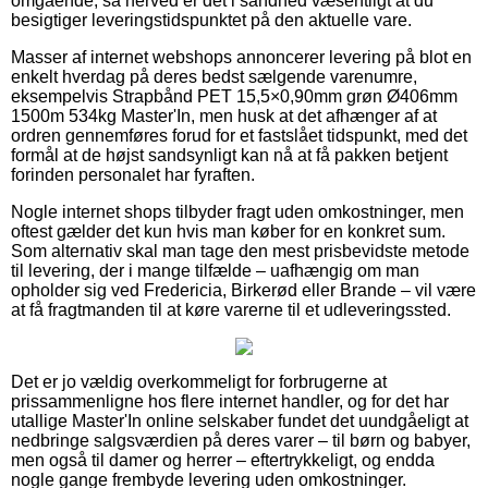
omgående, så herved er det i sandhed væsentligt at du
besigtiger leveringstidspunktet på den aktuelle vare.
Masser af internet webshops annoncerer levering på blot en
enkelt hverdag på deres bedst sælgende varenumre,
eksempelvis Strapbånd PET 15,5×0,90mm grøn Ø406mm
1500m 534kg Master'In, men husk at det afhænger af at
ordren gennemføres forud for et fastslået tidspunkt, med det
formål at de højst sandsynligt kan nå at få pakken betjent
forinden personalet har fyraften.
Nogle internet shops tilbyder fragt uden omkostninger, men
oftest gælder det kun hvis man køber for en konkret sum.
Som alternativ skal man tage den mest prisbevidste metode
til levering, der i mange tilfælde – uafhængig om man
opholder sig ved Fredericia, Birkerød eller Brande – vil være
at få fragtmanden til at køre varerne til et udleveringssted.
Det er jo vældig overkommeligt for forbrugerne at
prissammenligne hos flere internet handler, og for det har
utallige Master'In online selskaber fundet det uundgåeligt at
nedbringe salgsværdien på deres varer – til børn og babyer,
men også til damer og herrer – eftertrykkeligt, og endda
nogle gange frembyde levering uden omkostninger.