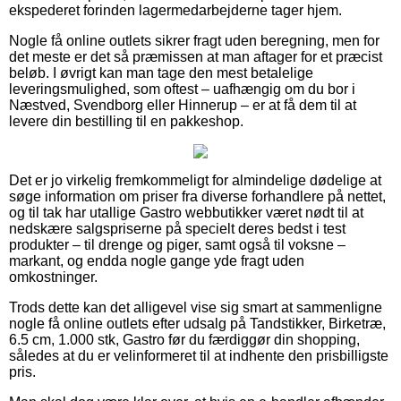
ekspederet forinden lagermedarbejderne tager hjem.
Nogle få online outlets sikrer fragt uden beregning, men for
det meste er det så præmissen at man aftager for et præcist
beløb. I øvrigt kan man tage den mest betalelige
leveringsmulighed, som oftest – uafhængig om du bor i
Næstved, Svendborg eller Hinnerup – er at få dem til at
levere din bestilling til en pakkeshop.
Det er jo virkelig fremkommeligt for almindelige dødelige at
søge information om priser fra diverse forhandlere på nettet,
og til tak har utallige Gastro webbutikker været nødt til at
nedskære salgspriserne på specielt deres bedst i test
produkter – til drenge og piger, samt også til voksne –
markant, og endda nogle gange yde fragt uden
omkostninger.
Trods dette kan det alligevel vise sig smart at sammenligne
nogle få online outlets efter udsalg på Tandstikker, Birketræ,
6.5 cm, 1.000 stk, Gastro før du færdiggør din shopping,
således at du er velinformeret til at indhente den prisbilligste
pris.