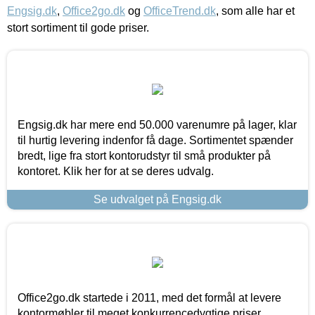
Engsig.dk
,
Office2go.dk
og
OfficeTrend.dk
, som alle har et
stort sortiment til gode priser.
Engsig.dk har mere end 50.000 varenumre på lager, klar
til hurtig levering indenfor få dage. Sortimentet spænder
bredt, lige fra stort kontorudstyr til små produkter på
kontoret. Klik her for at se deres udvalg.
Se udvalget på Engsig.dk
Office2go.dk startede i 2011, med det formål at levere
kontormøbler til meget konkurrencedygtige priser,