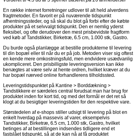
En række internet forretninger udlover til alt held alverdens
fragtmetoder. En favorit er på nuværende tidspunkt
afhentningssteder, og så skal du blot gå forbi efter de købte
produkter på et selvvalgt tidspunkt. Den er nemlig yderst
fleksibel, og ofte derudover den mest prisbevidste fragtform
ved køb af Tandstikker, Birketræ, 6.5 cm, 1.000 stk, Gastro.
Du burde også planlægge at bestille produkterne til levering
til din bopæl eller til når du er på job. Metoden viser sig oftest
en kende mere omkostningsfuld, men endvidere usædvanlig
ukompliceret. Den prisbilligste leveringsversion kan ikke
benægtes at være selv at hente ordren, hvilket kræver at du
har bopæl nærved online forhandlerens tilholdssted.
Leveringstidspunktet på Kantine > Borddækning >
Tandstikkere er særdeles central forudsat man har brug for
produktet inden for kort tid, og med det formål er det ret så
klogt at du besigtiger leveringstiden for den respektive vare.
Størstedelen af e-shops stiller udsigt til levering på blot en
enkelt hverdag på massevis af varer, eksempelvis
Tandstikker, Birketræ, 6.5 cm, 1.000 stk, Gastro, hvilket
betinges af at bestillingen indsendes tidligere end et
fastslået tidspunkt, så at de kan nå at få produktet