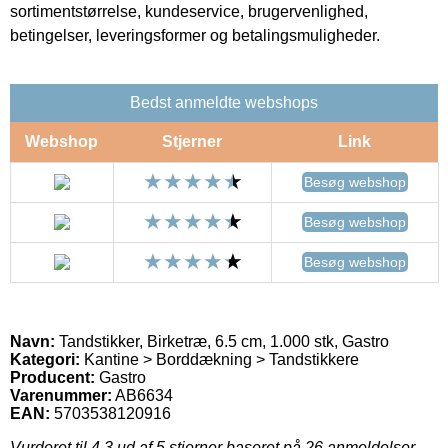
sortimentstørrelse, kundeservice, brugervenlighed,
betingelser, leveringsformer og betalingsmuligheder.
Bedst anmeldte webshops
Webshop
Stjerner
Link
Besøg webshop
Besøg webshop
Besøg webshop
Navn:
Tandstikker, Birketræ, 6.5 cm, 1.000 stk, Gastro
Kategori:
Kantine > Borddækning > Tandstikkere
Producent:
Gastro
Varenummer:
AB6634
EAN:
5703538120916
Vurderet til
4.3
ud af 5 stjerner baseret på
26
anmeldelser