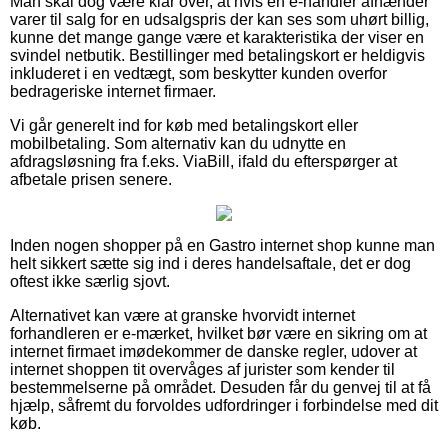
Man skal dog være klar over, at hvis en e-handler afhænder
varer til salg for en udsalgspris der kan ses som uhørt billig,
kunne det mange gange være et karakteristika der viser en
svindel netbutik. Bestillinger med betalingskort er heldigvis
inkluderet i en vedtægt, som beskytter kunden overfor
bedrageriske internet firmaer.
Vi går generelt ind for køb med betalingskort eller
mobilbetaling. Som alternativ kan du udnytte en
afdragsløsning fra f.eks. ViaBill, ifald du efterspørger at
afbetale prisen senere.
Inden nogen shopper på en Gastro internet shop kunne man
helt sikkert sætte sig ind i deres handelsaftale, det er dog
oftest ikke særlig sjovt.
Alternativet kan være at granske hvorvidt internet
forhandleren er e-mærket, hvilket bør være en sikring om at
internet firmaet imødekommer de danske regler, udover at
internet shoppen tit overvåges af jurister som kender til
bestemmelserne på området. Desuden får du genvej til at få
hjælp, såfremt du forvoldes udfordringer i forbindelse med dit
køb.