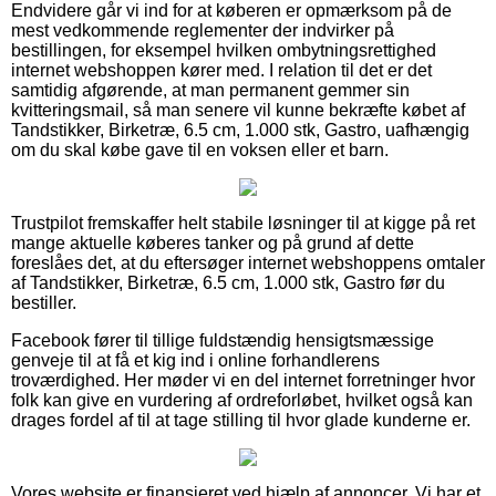
Endvidere går vi ind for at køberen er opmærksom på de
mest vedkommende reglementer der indvirker på
bestillingen, for eksempel hvilken ombytningsrettighed
internet webshoppen kører med. I relation til det er det
samtidig afgørende, at man permanent gemmer sin
kvitteringsmail, så man senere vil kunne bekræfte købet af
Tandstikker, Birketræ, 6.5 cm, 1.000 stk, Gastro, uafhængig
om du skal købe gave til en voksen eller et barn.
Trustpilot fremskaffer helt stabile løsninger til at kigge på ret
mange aktuelle køberes tanker og på grund af dette
foreslåes det, at du eftersøger internet webshoppens omtaler
af Tandstikker, Birketræ, 6.5 cm, 1.000 stk, Gastro før du
bestiller.
Facebook fører til tillige fuldstændig hensigtsmæssige
genveje til at få et kig ind i online forhandlerens
troværdighed. Her møder vi en del internet forretninger hvor
folk kan give en vurdering af ordreforløbet, hvilket også kan
drages fordel af til at tage stilling til hvor glade kunderne er.
Vores website er finansieret ved hjælp af annoncer. Vi har et