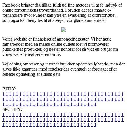
Facebook bringer dig tillige fuldt ud fine metoder til at få indtryk af
online forretningens troværdighed. Foruden det ses mange e-
forhandlere hvor kunder kan ytre en evaluering af ordreforløbet,
som også kan benyttes til at afveje hvor glade kunderne er.
Vores website er finansieret af annonceindtægter. Vi har tætte
samarbejder med en masse online outlets idet vi promoverer
butikkernes produkter, og høster honorar for så vidt en bruger fra
vores website realiserer en ordre.
Vejledning om varer og internet butikker opdateres løbende, men der
gives ikke garantier imod rettelser der eventuelt er foretaget efter
seneste opdatering af sidens data.
BITLY:
1
1
1
1
1
1
1
1
1
1
1
1
1
1
1
1
1
1
1
1
1
1
1
1
1
1
1
1
1
1
1
1
1
1
1
1
1
1
1
1
1
1
1
1
1
1
1
1
1
1
1
1
1
1
1
1
1
1
1
1
1
1
1
1
1
1
1
1
1
1
1
1
1
1
1
1
1
1
1
1
1
1
1
1
1
1
1
1
1
1
1
1
1
1
1
1
1
1
1
1
SPOTIFY:
1
1
1
1
1
1
1
1
1
1
1
1
1
1
1
1
1
1
1
1
1
1
1
1
1
1
1
1
1
1
1
1
1
1
1
1
1
1
1
1
1
1
1
1
1
1
1
1
1
1
1
1
1
1
1
1
1
1
1
1
1
1
1
1
1
1
1
1
1
1
1
1
1
1
1
1
1
1
1
1
1
1
1
1
1
1
1
1
1
1
1
1
1
1
1
1
1
1
1
1