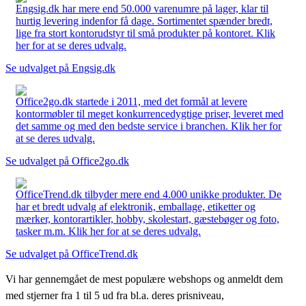
Engsig.dk har mere end 50.000 varenumre på lager, klar til
hurtig levering indenfor få dage. Sortimentet spænder bredt,
lige fra stort kontorudstyr til små produkter på kontoret. Klik
her for at se deres udvalg.
Se udvalget på Engsig.dk
Office2go.dk startede i 2011, med det formål at levere
kontormøbler til meget konkurrencedygtige priser, leveret med
det samme og med den bedste service i branchen. Klik her for
at se deres udvalg.
Se udvalget på Office2go.dk
OfficeTrend.dk tilbyder mere end 4.000 unikke produkter. De
har et bredt udvalg af elektronik, emballage, etiketter og
mærker, kontorartikler, hobby, skolestart, gæstebøger og foto,
tasker m.m. Klik her for at se deres udvalg.
Se udvalget på OfficeTrend.dk
Vi har gennemgået de mest populære webshops og anmeldt dem
med stjerner fra 1 til 5 ud fra bl.a. deres prisniveau,