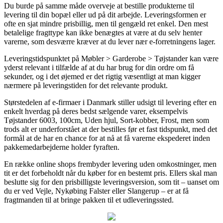
Du burde på samme måde overveje at bestille produkterne til
levering til din bopæl eller ud på dit arbejde. Leveringsformen er
ofte en sjat mindre prisbillig, men til gengæld ret enkel. Den mest
betalelige fragttype kan ikke benægtes at være at du selv henter
varerne, som desværre kræver at du lever nær e-forretningens lager.
Leveringstidspunktet på Møbler > Garderobe > Tøjstander kan være
yderst relevant i tilfælde af at du har brug for din ordre om få
sekunder, og i det øjemed er det rigtig væsentligt at man kigger
nærmere på leveringstiden for det relevante produkt.
Størstedelen af e-firmaer i Danmark stiller udsigt til levering efter en
enkelt hverdag på deres bedst sælgende varer, eksempelvis
Tøjstander 6003, 100cm, Uden hjul, Sort-kobber, Frost, men som
trods alt er underforstået at der bestilles før et fast tidspunkt, med det
formål at de har en chance for at nå at få varerne ekspederet inden
pakkemedarbejderne holder fyraften.
En række online shops frembyder levering uden omkostninger, men
tit er det forbeholdt når du køber for en bestemt pris. Ellers skal man
beslutte sig for den prisbilligste leveringsversion, som tit – uanset om
du er ved Vejle, Nykøbing Falster eller Slangerup – er at få
fragtmanden til at bringe pakken til et udleveringssted.