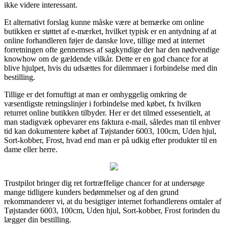
ikke videre interessant.
Et alternativt forslag kunne måske være at bemærke om online
butikken er støttet af e-mærket, hvilket typisk er en antydning af at
online forhandleren føjer de danske love, tillige med at internet
forretningen ofte gennemses af sagkyndige der har den nødvendige
knowhow om de gældende vilkår. Dette er en god chance for at
blive hjulpet, hvis du udsættes for dilemmaer i forbindelse med din
bestilling.
Tillige er det fornuftigt at man er omhyggelig omkring de
væsentligste retningslinjer i forbindelse med købet, fx hvilken
returret online butikken tilbyder. Her er det tilmed essesentielt, at
man stadigvæk opbevarer ens faktura e-mail, således man til enhver
tid kan dokumentere købet af Tøjstander 6003, 100cm, Uden hjul,
Sort-kobber, Frost, hvad end man er på udkig efter produkter til en
dame eller herre.
Trustpilot bringer dig ret fortræffelige chancer for at undersøge
mange tidligere kunders bedømmelser og af den grund
rekommanderer vi, at du besigtiger internet forhandlerens omtaler af
Tøjstander 6003, 100cm, Uden hjul, Sort-kobber, Frost forinden du
lægger din bestilling.