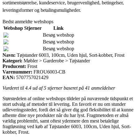
sortimentstørrelse, kundeservice, brugervenlighed, betingelser,
leveringsformer og betalingsmuligheder.
Bedst anmeldte webshops
Webshop
Stjerner
Link
Besøg webshop
Besøg webshop
Besøg webshop
Navn:
Tøjstander 6003, 100cm, Uden hjul, Sort-kobber, Frost
Kategori:
Møbler > Garderobe > Tøjstander
Producent:
Frost
Varenummer:
FROU6003-CB
EAN:
5707757021429
Vurderet til
4.4
ud af 5 stjerner baseret på
41
anmeldelser
Størstedelen af online webshops tildeler på nuværende tidspunkt et
stort udvalg af metoder til levering. En favorit er nu om stunder
udleveringssteder, fordi det så giver dig god fleksibilitet til at kunne
afhente dine nye produkter når du har lyst. Fragtmetoden er altså
vældig problemfri, samt oftest ydermere den mest betalelige
fragtløsning ved køb af Tøjstander 6003, 100cm, Uden hjul, Sort-
kobber, Frost.