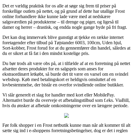
Det er vældig praktisk for os alle at søge sig frem til priser på
forskellige outlets på nettet, og på grund af dette har utallige Frost
online forhandlere ikke kunne lade være med at nedskære
salgsværdien på produkterne – til drenge og piger, og ligeså til
damer og herrer – drastisk, og endda nogle gange byde på fri fragt.
Det kan dog immervæk blive gunstigt at tjekke en række internet
foretagender efter tilbud på Tøjstander 6003, 100cm, Uden hjul,
Sort-kobber, Frost forud for at du gennemfører din handel, således at
du er sikret at få fat i den mindst kostelige pris.
Du bør trods alt være obs på, at i tilfælde af at en forretning på nettet
afsætter deres produkter for en salgspris som anses for
ekstraordinært letkøbt, så burde det tit være en varsel om en svindel
webshop. Køb med betalingskort er heldigvis omsluttet af en
lovbestemmelse, der bistår en overfor svindlende online butikker.
Vi slår generelt et slag for handler med kort eller MobilePay.
Alternativt burde du overveje et afbetalingstilbud som f.eks. ViaBill,
hvis du ønsker at afbetale omkostningerne over en længere periode.
Før folk shopper i en Frost netbutik kunne man når alt kommer til alt
sætte sig ind i e-shoppens forretningsbetingelser, dog er det i reglen