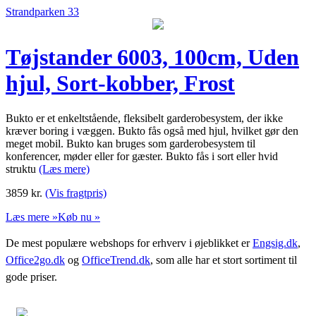
Strandparken 33
Tøjstander 6003, 100cm, Uden
hjul, Sort-kobber, Frost
Bukto er et enkeltstående, fleksibelt garderobesystem, der ikke
kræver boring i væggen. Bukto fås også med hjul, hvilket gør den
meget mobil. Bukto kan bruges som garderobesystem til
konferencer, møder eller for gæster. Bukto fås i sort eller hvid
struktu
(Læs mere)
3859
kr.
(Vis fragtpris)
Læs mere »
Køb nu »
De mest populære webshops for erhverv i øjeblikket er
Engsig.dk
,
Office2go.dk
og
OfficeTrend.dk
, som alle har et stort sortiment til
gode priser.