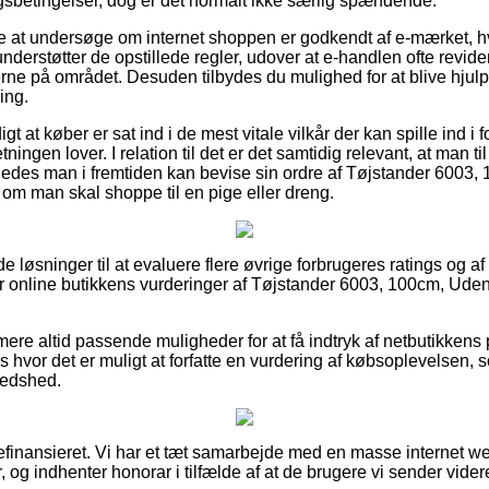
gsbetingelser, dog er det normalt ikke særlig spændende.
 at undersøge om internet shoppen er godkendt af e-mærket, hv
t understøtter de opstillede regler, udover at e-handlen ofte revi
ne på området. Desuden tilbydes du mulighed for at blive hjulpet
ing.
igt at køber er sat ind i de mest vitale vilkår der kan spille ind i
etningen lover. I relation til det er det samtidig relevant, at man t
edes man i fremtiden kan bevise sin ordre af Tøjstander 6003, 
gt om man skal shoppe til en pige eller dreng.
ide løsninger til at evaluere flere øvrige forbrugeres ratings og a
r online butikkens vurderinger af Tøjstander 6003, 100cm, Uden h
ere altid passende muligheder for at få indtryk af netbutikkens 
hvor det er muligt at forfatte en vurdering af købsoplevelsen, s
redshed.
finansieret. Vi har et tæt samarbejde med en masse internet we
 og indhenter honorar i tilfælde af at de brugere vi sender vide