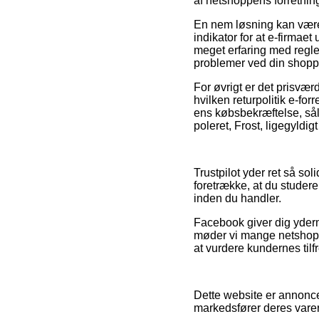
af netshoppens forretnin
En nem løsning kan være
indikator for at e-firmae
meget erfaring med regler
problemer ved din shopp
For øvrigt er det prisværd
hvilken returpolitik e-forr
ens købsbekræftelse, sål
poleret, Frost, ligegyldi
Trustpilot yder ret så sol
foretrække, at du studere
inden du handler.
Facebook giver dig yderm
møder vi mange netshops 
at vurdere kundernes tilf
Dette website er annonce
markedsfører deres varer,