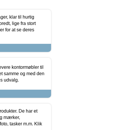
, klar til hurtig
edt, lige fra stort
er for at se deres
evere kontormøbler til
 det samme og med den
es udvalg.
rodukter. De har et
og mærker,
foto, tasker m.m. Klik