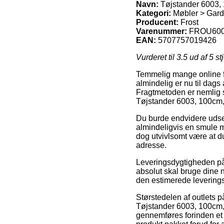
Navn:
Tøjstander 6003, 1
Kategori:
Møbler > Gard
Producent:
Frost
Varenummer:
FROU600
EAN:
5707757019426
Vurderet til
3.5
ud af 5 st
Temmelig mange online fir
almindelig er nu til dags
Fragtmetoden er nemlig s
Tøjstander 6003, 100cm, 
Du burde endvidere udse d
almindeligvis en smule m
dog utvivlsomt være at d
adresse.
Leveringsdygtigheden på 
absolut skal bruge dine n
den estimerede levering
Størstedelen af outlets p
Tøjstander 6003, 100cm, U
gennemføres forinden et k