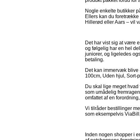
produkt pakket forud for 
Nogle enkelte butikker på
Ellers kan du foretrække
Hillerød eller Aars – vil 
Det har vist sig at være e
og følgelig har en hel de
juniorer, og ligeledes o
betaling.
Det kan immervæk blive g
100cm, Uden hjul, Sort-po
Du skal lige meget hvad v
som umådelig fremragende
omfattet af en forordning,
Vi tilråder bestillinger
som eksempelvis ViaBill, 
Inden nogen shopper i en