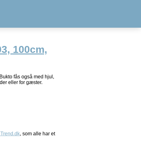
03, 100cm,
 Bukto fås også med hjul,
r eller for gæster.
eTrend.dk
, som alle har et