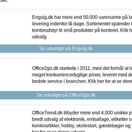
iser.
Engsig.dk har mere end 50.000 varenumre på lager
levering indenfor få dage. Sortimentet spænder br
kontorudstyr til små produkter på kontoret. Klik h
udvalg.
Se udvalget på Engsig.dk
Office2go.dk startede i 2011, med det formål at l
meget konkurrencedygtige priser, leveret med
bedste service i branchen. Klik her for at se der
Se udvalget på Office2go.dk
OfficeTrend.dk tilbyder mere end 4.000 unikke p
bredt udvalg af elektronik, emballage, etiketter 
kontorartikler, hobby, skolestart, gæstebøger og 