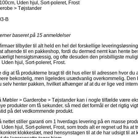
00cm, Uden hjul, Sort-poleret, Frost
erobe > Tøjstander
3-B
jerner baseret på
15
anmeldelser
maer tilbyder til alt held en hel del forskellige leveringsløsnin
 at afsende til en pakkeshop, fordi du dermed nemt kan hente best
ærligt hensigtsmæssig, og ofte desuden den prisbilligste muligh
Uden hjul, Sort-poleret, Frost.
ig at få produkterne bragt til dit hus eller til adressen hvor du
ere bekostelig, men ligeledes usædvanlig overkommelig. Den bil
u selv henter pakken, hvilket afhænger af at du er lige ved int
Møbler > Garderobe > Tøjstander kan i nogle tilfælde være eks
ye produkter om få sekunder, så med det formål er det rigtig vigti
stid på det vedkommende produkt.
å nettet stiller garanti om 1 hverdags levering på en masse pro
den hjul, Sort-poleret, Frost, som trods alt er regnet ud fra at 
onkret klokkeslæt, med hensynstagen til at de har udsigt til at k