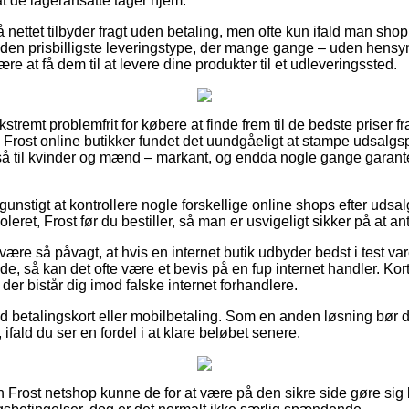
at de lageransatte tager hjem.
 nettet tilbyder fragt uden betaling, men ofte kun ifald man shopp
 den prisbilligste leveringstype, der mange gange – uden hensy
være at få dem til at levere dine produkter til et udleveringssted.
kstremt problemfrit for købere at finde frem til de bedste priser f
l Frost online butikker fundet det uundgåeligt at stampe udsalgsp
gså til kvinder og mænd – markant, og endda nogle gange garant
unstigt at kontrollere nogle forskellige online shops efter udsa
leret, Frost før du bestiller, så man er usvigeligt sikker på at an
ære så påvagt, at hvis en internet butik udbyder bedst i test var
, så kan det ofte være et bevis på en fup internet handler. Kor
 der bistår dig imod falske internet forhandlere.
 med betalingskort eller mobilbetaling. Som en anden løsning bør
ifald du ser en fordel i at klare beløbet senere.
 Frost netshop kunne de for at være på den sikre side gøre si