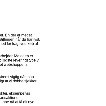
ger. En der er meget
illingen når du har lyst.
ed for fragt ved køb af
 arbejder. Metoden er
ligste leveringstype vil
ernet webshoppens
tremt vigtig når man
gt at vi dobbelttjekker
dukter, eksempelvis
transaktionen
unne nå at få dit nye