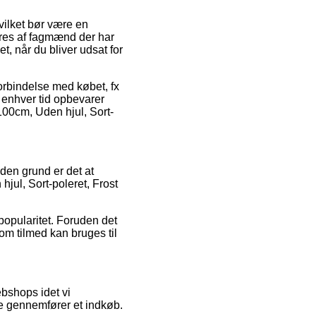
ilket bør være en
deres af fagmænd der har
, når du bliver udsat for
 forbindelse med købet, fx
il enhver tid opbevarer
100cm, Uden hjul, Sort-
f den grund er det at
jul, Sort-poleret, Frost
popularitet. Foruden det
om tilmed kan bruges til
bshops idet vi
re gennemfører et indkøb.