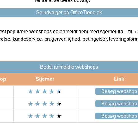
her for at se deres udvalg.
Se udvalget på OfficeTrend.dk
t populære webshops og anmeldt dem med stjerner fra 1 til 5 ud
rrelse, kundeservice, brugervenlighed, betingelser, leveringsfor
Bedst anmeldte webshops
op
Stjerner
Link
Besøg webshop
Besøg webshop
Besøg webshop