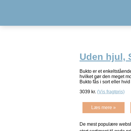
Uden hjul, 
Bukto er et enkeltståend
hvilket gør den meget mo
Bukto fås i sort eller hvid
3039
kr.
(Vis fragtpris)
Læs mere »
De mest populære websho