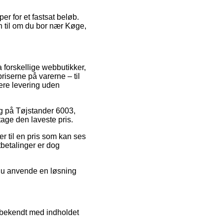
er for et fastsat beløb.
n til om du bor nær Køge,
ra forskellige webbutikker,
riserne på varerne – til
ere levering uden
lg på Tøjstander 6003,
tage den laveste pris.
er til en pris som kan ses
tbetalinger er dog
 du anvende en løsning
g bekendt med indholdet