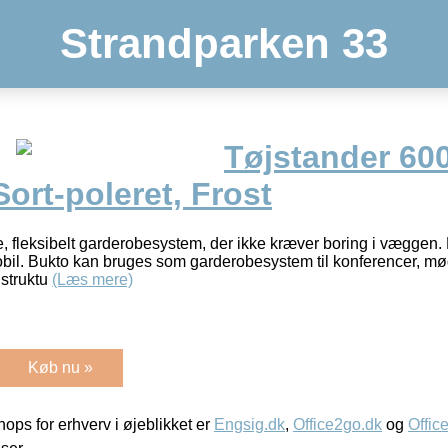
Strandparken 33
Tøjstander 60
Sort-poleret, Frost
e, fleksibelt garderobesystem, der ikke kræver boring i væggen.
bil. Bukto kan bruges som garderobesystem til konferencer, møde
 struktu
(Læs mere)
Køb nu »
ps for erhverv i øjeblikket er
Engsig.dk
,
Office2go.dk
og
Offic