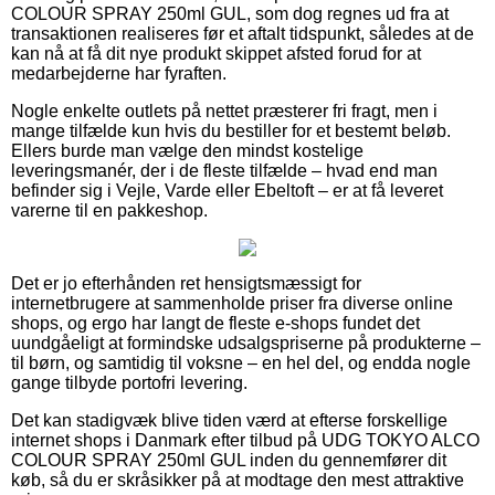
COLOUR SPRAY 250ml GUL, som dog regnes ud fra at
transaktionen realiseres før et aftalt tidspunkt, således at de
kan nå at få dit nye produkt skippet afsted forud for at
medarbejderne har fyraften.
Nogle enkelte outlets på nettet præsterer fri fragt, men i
mange tilfælde kun hvis du bestiller for et bestemt beløb.
Ellers burde man vælge den mindst kostelige
leveringsmanér, der i de fleste tilfælde – hvad end man
befinder sig i Vejle, Varde eller Ebeltoft – er at få leveret
varerne til en pakkeshop.
Det er jo efterhånden ret hensigtsmæssigt for
internetbrugere at sammenholde priser fra diverse online
shops, og ergo har langt de fleste e-shops fundet det
uundgåeligt at formindske udsalgspriserne på produkterne –
til børn, og samtidig til voksne – en hel del, og endda nogle
gange tilbyde portofri levering.
Det kan stadigvæk blive tiden værd at efterse forskellige
internet shops i Danmark efter tilbud på UDG TOKYO ALCO
COLOUR SPRAY 250ml GUL inden du gennemfører dit
køb, så du er skråsikker på at modtage den mest attraktive