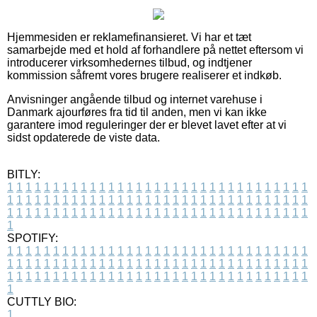
Hjemmesiden er reklamefinansieret. Vi har et tæt
samarbejde med et hold af forhandlere på nettet eftersom vi
introducerer virksomhedernes tilbud, og indtjener
kommission såfremt vores brugere realiserer et indkøb.
Anvisninger angående tilbud og internet varehuse i
Danmark ajourføres fra tid til anden, men vi kan ikke
garantere imod reguleringer der er blevet lavet efter at vi
sidst opdaterede de viste data.
BITLY:
1
1
1
1
1
1
1
1
1
1
1
1
1
1
1
1
1
1
1
1
1
1
1
1
1
1
1
1
1
1
1
1
1
1
1
1
1
1
1
1
1
1
1
1
1
1
1
1
1
1
1
1
1
1
1
1
1
1
1
1
1
1
1
1
1
1
1
1
1
1
1
1
1
1
1
1
1
1
1
1
1
1
1
1
1
1
1
1
1
1
1
1
1
1
1
1
1
1
1
1
SPOTIFY:
1
1
1
1
1
1
1
1
1
1
1
1
1
1
1
1
1
1
1
1
1
1
1
1
1
1
1
1
1
1
1
1
1
1
1
1
1
1
1
1
1
1
1
1
1
1
1
1
1
1
1
1
1
1
1
1
1
1
1
1
1
1
1
1
1
1
1
1
1
1
1
1
1
1
1
1
1
1
1
1
1
1
1
1
1
1
1
1
1
1
1
1
1
1
1
1
1
1
1
1
CUTTLY BIO:
1