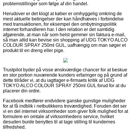
problemstillinger som følge af din handel.
Herudover er det klogt at køber er omhyggelig omkring de
mest aktuelle betingelser der kan håndhæves i forbindelse
med transaktionen, for eksempel den ombytningspolitik
internet forhandleren har. I den relation er det samtidig
afgørende, at man når som helst gemmer sin faktura e-mail,
så man altid kan bevise sin shopping af UDG TOKYO ALCO
COLOUR SPRAY 250ml GUL, uafhængig om man søger et
produkt til en dreng eller pige.
Trustpilot byder på visse ønskværdige chancer for at beskue
en stor portion nuværende kunders erfaringer og på grund af
dette tilråder vi, at du iagttager e-firmaets kritik af UDG
TOKYO ALCO COLOUR SPRAY 250ml GUL forud for at du
placerer din ordre.
Facebook medfører endvidere ganske gunstige muligheder
for at få indblik i netbutikkens troværdighed. Foruden det ser
vi en del internet virksomheder som giver folk mulighed for at
formulere en omtale af virksomhedens service, hvilket
desuden burde benyttes til at tage stilling til kundernes
tilfredshed.