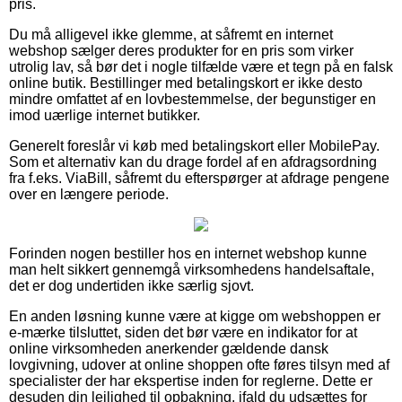
pris.
Du må alligevel ikke glemme, at såfremt en internet
webshop sælger deres produkter for en pris som virker
utrolig lav, så bør det i nogle tilfælde være et tegn på en falsk
online butik. Bestillinger med betalingskort er ikke desto
mindre omfattet af en lovbestemmelse, der begunstiger en
imod uærlige internet butikker.
Generelt foreslår vi køb med betalingskort eller MobilePay.
Som et alternativ kan du drage fordel af en afdragsordning
fra f.eks. ViaBill, såfremt du efterspørger at afdrage pengene
over en længere periode.
Forinden nogen bestiller hos en internet webshop kunne
man helt sikkert gennemgå virksomhedens handelsaftale,
det er dog undertiden ikke særlig sjovt.
En anden løsning kunne være at kigge om webshoppen er
e-mærke tilsluttet, siden det bør være en indikator for at
online virksomheden anerkender gældende dansk
lovgivning, udover at online shoppen ofte føres tilsyn med af
specialister der har ekspertise inden for reglerne. Dette er
desuden din lejlighed til opbakning, ifald du udsættes for