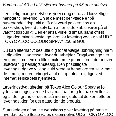
Vurderet til
4.3
ud af 5 stjerner baseret på
48
anmeldelser
Temmelig mange netshops yder i dag et hav af forskellige
metoder til levering. En af de mest benyttede er på
nuværende tidspunkt at få afleveret pakken hos en
pakkeshop, hvor du selv kan afhente de købte varer på et
valgfrit tidspunkt. Den er altså virkelig smart, samt oftest
tillige den mindst kostelige form for levering ved køb af UDG
TOKYO ALCO COLOUR SPRAY 250ml GUL.
Du kan alternativt beslutte dig for at vælge udbringning hjem
til dig eller til adressen hvor du arbejder. Fragtløsningen er
en gang i mellem en lille smule mere pebret, men derudover
usædvanlig hensigtsmæssig. Den prisbilligste
leveringsudgave vil dog altid være at hente ordren selv, men
den mulighed er betinget af at du opholder dig lige ved
internet selskabets hjemsted.
Leveringsdygtigheden på Tokyo Alco Colour Spray er jo
yderst udslagsgivende hvis man har brug for pakken fluks,
og af den grund er det ret så meningsfuldt at du kontrollerer
leveringstiden for det pågældende produkt.
Størstedelen af online webshops giver levering på næste
hverdag på de fleste varer, eksempelvis UDG TOKYO ALCO