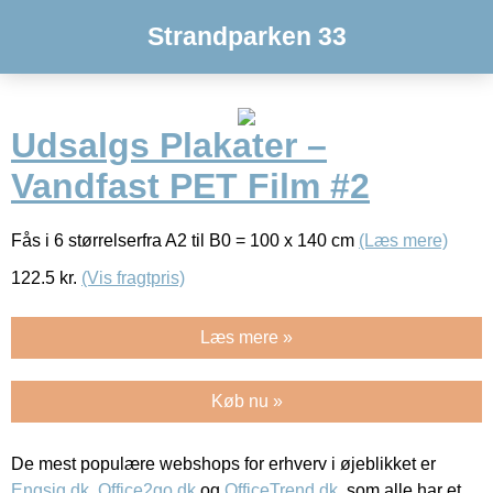
Strandparken 33
Udsalgs Plakater –
Vandfast PET Film #2
Fås i 6 størrelserfra A2 til B0 = 100 x 140 cm
(Læs mere)
122.5
kr.
(Vis fragtpris)
Læs mere »
Køb nu »
De mest populære webshops for erhverv i øjeblikket er
Engsig.dk
,
Office2go.dk
og
OfficeTrend.dk
, som alle har et