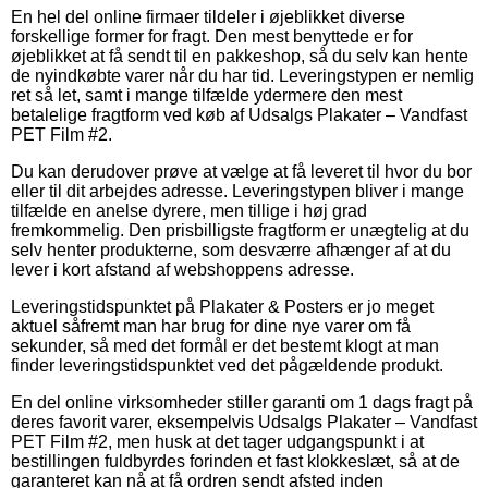
En hel del online firmaer tildeler i øjeblikket diverse
forskellige former for fragt. Den mest benyttede er for
øjeblikket at få sendt til en pakkeshop, så du selv kan hente
de nyindkøbte varer når du har tid. Leveringstypen er nemlig
ret så let, samt i mange tilfælde ydermere den mest
betalelige fragtform ved køb af Udsalgs Plakater – Vandfast
PET Film #2.
Du kan derudover prøve at vælge at få leveret til hvor du bor
eller til dit arbejdes adresse. Leveringstypen bliver i mange
tilfælde en anelse dyrere, men tillige i høj grad
fremkommelig. Den prisbilligste fragtform er unægtelig at du
selv henter produkterne, som desværre afhænger af at du
lever i kort afstand af webshoppens adresse.
Leveringstidspunktet på Plakater & Posters er jo meget
aktuel såfremt man har brug for dine nye varer om få
sekunder, så med det formål er det bestemt klogt at man
finder leveringstidspunktet ved det pågældende produkt.
En del online virksomheder stiller garanti om 1 dags fragt på
deres favorit varer, eksempelvis Udsalgs Plakater – Vandfast
PET Film #2, men husk at det tager udgangspunkt i at
bestillingen fuldbyrdes forinden et fast klokkeslæt, så at de
garanteret kan nå at få ordren sendt afsted inden