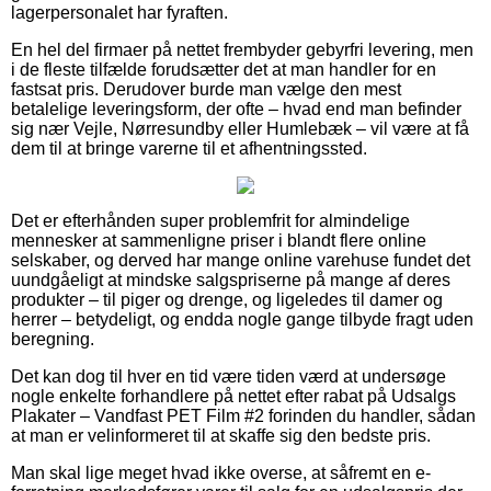
lagerpersonalet har fyraften.
En hel del firmaer på nettet frembyder gebyrfri levering, men
i de fleste tilfælde forudsætter det at man handler for en
fastsat pris. Derudover burde man vælge den mest
betalelige leveringsform, der ofte – hvad end man befinder
sig nær Vejle, Nørresundby eller Humlebæk – vil være at få
dem til at bringe varerne til et afhentningssted.
Det er efterhånden super problemfrit for almindelige
mennesker at sammenligne priser i blandt flere online
selskaber, og derved har mange online varehuse fundet det
uundgåeligt at mindske salgspriserne på mange af deres
produkter – til piger og drenge, og ligeledes til damer og
herrer – betydeligt, og endda nogle gange tilbyde fragt uden
beregning.
Det kan dog til hver en tid være tiden værd at undersøge
nogle enkelte forhandlere på nettet efter rabat på Udsalgs
Plakater – Vandfast PET Film #2 forinden du handler, sådan
at man er velinformeret til at skaffe sig den bedste pris.
Man skal lige meget hvad ikke overse, at såfremt en e-