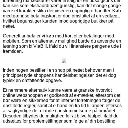
forretning markedsfører varer til salg for en udsalgspris der
kan ses som ekstraordinært gunstig, kan det mange gange
være et karakteristika der viser en uoprigtig e-handler. Køb
med gængse betalingskort er dog omsluttet af en vedtægt,
hvilket begunstiger kunden imod uoprigtige butikker på
nettet.
Generelt anbefaler vi køb med kort eller betalinger med
mobilen. Som en alternativ mulighed burde du anvende en
løsning som fx ViaBill, ifald du vil finansiere pengene ude i
fremtiden.
Inden nogen bestiller i en shop på nettet behøver man i
princippet tyde shoppens handelsbetingelser, det er dog
typisk en omfattende opgave.
Et nemmere alternativ kunne være at granske hvorvidt
online webshoppen er godkendt af e-mærket, eftersom det
bør være en sikkerhed for at internet forretningen følger de
opstillede regler, samt at e-handlen fra tid til anden efterses
af sagkyndige der er inde i bestemmelserne på området.
Desuden tilbydes du mulighed for at blive hjulpet, ifald du
udsættes for problemstillinger som følge af din bestilling.