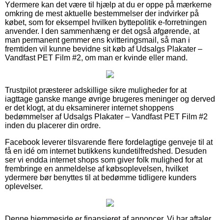
Ydermere kan det være til hjælp at du er oppe på mærkerne
omkring de mest aktuelle bestemmelser der indvirker på
købet, som for eksempel hvilken byttepolitik e-forretningen
anvender. I den sammenhæng er det også afgørende, at
man permanent gemmer ens kvitteringsmail, så man i
fremtiden vil kunne bevidne sit køb af Udsalgs Plakater –
Vandfast PET Film #2, om man er kvinde eller mand.
Trustpilot præsterer adskillige sikre muligheder for at
iagttage ganske mange øvrige brugeres meninger og derved
er det klogt, at du eksaminerer internet shoppens
bedømmelser af Udsalgs Plakater – Vandfast PET Film #2
inden du placerer din ordre.
Facebook leverer tilsvarende flere fordelagtige genveje til at
få en idé om internet butikkens kundetilfredshed. Desuden
ser vi endda internet shops som giver folk mulighed for at
frembringe en anmeldelse af købsoplevelsen, hvilket
ydermere bør benyttes til at bedømme tidligere kunders
oplevelser.
Denne hjemmeside er finansieret af annoncer. Vi har aftaler