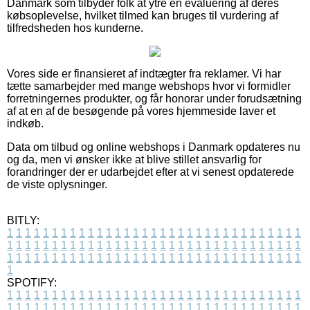
Danmark som tilbyder folk at ytre en evaluering af deres
købsoplevelse, hvilket tilmed kan bruges til vurdering af
tilfredsheden hos kunderne.
Vores side er finansieret af indtægter fra reklamer. Vi har
tætte samarbejder med mange webshops hvor vi formidler
forretningernes produkter, og får honorar under forudsætning
af at en af de besøgende på vores hjemmeside laver et
indkøb.
Data om tilbud og online webshops i Danmark opdateres nu
og da, men vi ønsker ikke at blive stillet ansvarlig for
forandringer der er udarbejdet efter at vi senest opdaterede
de viste oplysninger.
BITLY:
1
1
1
1
1
1
1
1
1
1
1
1
1
1
1
1
1
1
1
1
1
1
1
1
1
1
1
1
1
1
1
1
1
1
1
1
1
1
1
1
1
1
1
1
1
1
1
1
1
1
1
1
1
1
1
1
1
1
1
1
1
1
1
1
1
1
1
1
1
1
1
1
1
1
1
1
1
1
1
1
1
1
1
1
1
1
1
1
1
1
1
1
1
1
1
1
1
1
1
1
SPOTIFY:
1
1
1
1
1
1
1
1
1
1
1
1
1
1
1
1
1
1
1
1
1
1
1
1
1
1
1
1
1
1
1
1
1
1
1
1
1
1
1
1
1
1
1
1
1
1
1
1
1
1
1
1
1
1
1
1
1
1
1
1
1
1
1
1
1
1