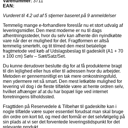
Varenummer:
3711
EAN:
Vurderet til
4.2
ud af 5 stjerner baseret på
9
anmeldelser
Temmelig mange e-forhandlere foreslår nu et stort udvalg af
leveringsmidler. Den mest moderne er nu til dags
afhentningssteder, hvor du selv kan afhente din nyindkøbte
vare når der er mulighed for det. Fragtformen er altså
temmelig smertefri, og tit tilmed den mest betalelige
fragtmetode ved køb af Udslagsbeslag til gadeskilt (A1 + 70
x 100 cm) Sølv – Sæt/Satz/Set.
Du kunne derudover beslutte dig for at få produkterne bragt
til din lejlighed eller hus eller til adressen hvor du arbejder.
Metoden er gennemsnitligt en tak mere omkostningsfuld,
men ydermere ret så smart. Den mest letkøbte mulighed for
levering vil dog i de fleste tilfælde være at hente ordren selv,
hvilket afhænger af at du har bopæl lige ved internet
forretningens tilholdssted.
Fragttiden på Reservedele & Tilbehør til gadeskilte kan i
nogle tilfælde være super essentiel forudsat man skal bruge
din ordre om kort tid, og med det formål er det selvfølgelig på
sin plads at vi ser det forventede leveringstidspunkt for det
relevante produkt.