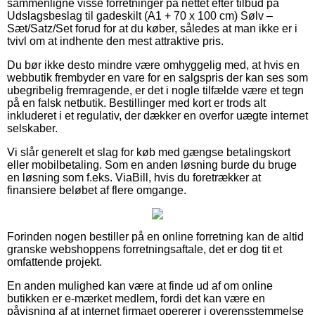
sammenligne visse forretninger på nettet efter tilbud på
Udslagsbeslag til gadeskilt (A1 + 70 x 100 cm) Sølv –
Sæt/Satz/Set forud for at du køber, således at man ikke er i
tvivl om at indhente den mest attraktive pris.
Du bør ikke desto mindre være omhyggelig med, at hvis en
webbutik frembyder en vare for en salgspris der kan ses som
ubegribelig fremragende, er det i nogle tilfælde være et tegn
på en falsk netbutik. Bestillinger med kort er trods alt
inkluderet i et regulativ, der dækker en overfor uægte internet
selskaber.
Vi slår generelt et slag for køb med gængse betalingskort
eller mobilbetaling. Som en anden løsning burde du bruge
en løsning som f.eks. ViaBill, hvis du foretrækker at
finansiere beløbet af flere omgange.
Forinden nogen bestiller på en online forretning kan de altid
granske webshoppens forretningsaftale, det er dog tit et
omfattende projekt.
En anden mulighed kan være at finde ud af om online
butikken er e-mærket medlem, fordi det kan være en
påvisning af at internet firmaet opererer i overensstemmelse