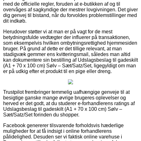
med de officielle regler, foruden at e-butikken af og til
overvåges af sagkyndige der mestrer lovgivningen. Det giver
dig genvej til bistand, når du forvoldes problemstillinger med
dit indkøb.
Herudover støtter vi at man er på vagt for de mest
betydningsfulde vedtægter der influerer på transaktionen,
som eksempelvis hvilken ombytningsrettighed hjemmesiden
bruger. På grund af dette er det tillige relevant, at man
stadigvæk gemmer ens kvitteringsmail, således man altid
kan dokumentere sin bestilling af Udslagsbeslag til gadeskilt
(A1 + 70 x 100 cm) Sølv – Sæt/Satz/Set, ligegyldigt om man
er på udkig efter et produkt til en pige eller dreng.
Trustpilot frembringer temmelig uafhængige genveje til at
besigtige ganske mange øvrige brugeres oplevelser og
herved er det godt, at du studerer e-forhandlerens ratings af
Udslagsbeslag til gadeskilt (A1 + 70 x 100 cm) Sølv –
Sæt/Satz/Set forinden du shopper.
Facebook genererer tilsvarende forholdsvis hæderlige
muligheder for at få indsigt i online forhandlerens
pålidelighed. Desuden ser vi faktisk online varehuse i