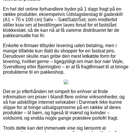
En hel del online forhandlere byder på 1 dags fragt på en
række produkter, eksempelvis Udslagsbeslag til gadeskilt
(A1 + 70 x 100 cm) Sølv – Sæt/Satz/Set, som imidlertid
stiller krav om at bestillingen laves forud for et fastslået
klokkeslæt, så de kan nå at få varerne distribueret før de
pakkeansatte har fri.
Enkelte e-firmaer tilbyder levering uden betaling, men i
mange tilfælde kun ifald du shopper for en fastsat pris.
Derudover skulle man gribe den mest letkøbte form for
levering, hvilket gerne – ligegyldigt om man bor nær Vejle,
Svendborg eller Bjerringbro – er at få fragtfirmaet til at bringe
produkterne til en pakkeshop.
Det er jo efterhånden ret simpelt for enhver at finde
information om priser i blandt flere online virksomheder, og
så har adskillige internet selskaber i Danmark ikke kunne
slippe for at tvinge udsalgspriserne på en række af deres
produkter – til børn, og ligeså til mænd og kvinder –
voldsomt, og endda nogle gange præstere portofri fragt.
Trods dette kan det immervæk vise sig lønsomt at