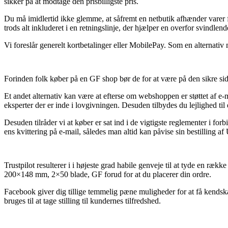
sikker på at modtage den prisbilligste pris.
Du må imidlertid ikke glemme, at såfremt en netbutik afhænder varer
trods alt inkluderet i en retningslinje, der hjælper en overfor svindlend
Vi foreslår generelt kortbetalinger eller MobilePay. Som en alternati
Forinden folk køber på en GF shop bør de for at være på den sikre s
Et andet alternativ kan være at efterse om webshoppen er støttet af e-mær
eksperter der er inde i lovgivningen. Desuden tilbydes du lejlighed ti
Desuden tilråder vi at køber er sat ind i de vigtigste reglementer i forb
ens kvittering på e-mail, således man altid kan påvise sin bestillin
Trustpilot resulterer i i højeste grad habile genveje til at tyde en ræ
200×148 mm, 2×50 blade, GF forud for at du placerer din ordre.
Facebook giver dig tillige temmelig pæne muligheder for at få kendskab
bruges til at tage stilling til kundernes tilfredshed.