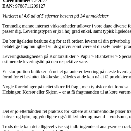
Varenummer:
GF2027
EAN:
9788711209127
Vurderet til
4.6
ud af 5 stjerner baseret på
34
anmeldelser
Temmelig mange internet virksomheder udlover i vore dage diverse forske
passer dig. Leveringstypen er jo i høj grad enkel, samt typisk ligel
Du bør ligeledes beslutte dig for at få ordren leveret til din privatbo
betalelige fragtmulighed vil dog utvivlsomt være at du selv henter pro
Leveringshastigheden på Kontorartikler > Papir > Blanketter > Special 
estimerede leveringstid på den respektive vare.
En stor portion butikker på nettet garanterer levering på næste hver
forud for et besluttet klokkeslæt, således at de kan nå at få produktern
Nogle forretninger på nettet sikrer fri fragt, men typisk er det forudsa
Helsingør, Korsør eller Skjern – er at få fragtmanden til at køre varern
Det er jo efterhånden ret praktisk for købere at sammenholde priser fra 
babyer og børn, og yderligere også til kvinder og mænd – voldsomt, o
Trods dette kan det alligevel vise sig indbringende at analysere en r