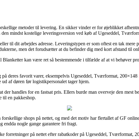
llige metoder til levering. En sikker vinder er for øjeblikket afhentning
edes den mindst kostelige leveringsversion ved køb af Ugeseddel, Tvær
lig eller til dit arbejdes adresse. Leveringstypen er som oftest en tak m
dukterne, men det forudsætter at du befinder dig med kort afstand til on
Blanketter kan være ret så bestemmende i tilfælde af at vi behøver produ
dag på deres favorit varer, eksempelvis Ugeseddel, Tværformat, 200×14
e ud af døren før logistikpersonalet tager hjem.
t at der handles for en fastsat pris. Ellers burde man overveje den mest 
e til en pakkeshop.
forskellige shops på nettet, og med det motiv har flertallet af GF online
g endda nogle gange garantere fri fragt.
ække forretninger på nettet efter rabatkoder på Ugeseddel, Tværformat, 