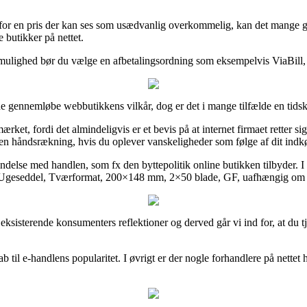
 for en pris der kan ses som usædvanlig overkommelig, kan det mange ga
e butikker på nettet.
v mulighed bør du vælge en afbetalingsordning som eksempelvis ViaBill,
ide gennemløbe webbutikkens vilkår, dog er det i mange tilfælde en tid
ket, fordi det almindeligvis er et bevis på at internet firmaet retter sig 
l en håndsrækning, hvis du oplever vanskeligheder som følge af dit indk
indelse med handlen, som fx den byttepolitik online butikken tilbyder. I r
g af Ugeseddel, Tværformat, 200×148 mm, 2×50 blade, GF, uafhængig om m
kke eksisterende konsumenters reflektioner og derved går vi ind for, at 
 til e-handlens popularitet. I øvrigt er der nogle forhandlere på nette