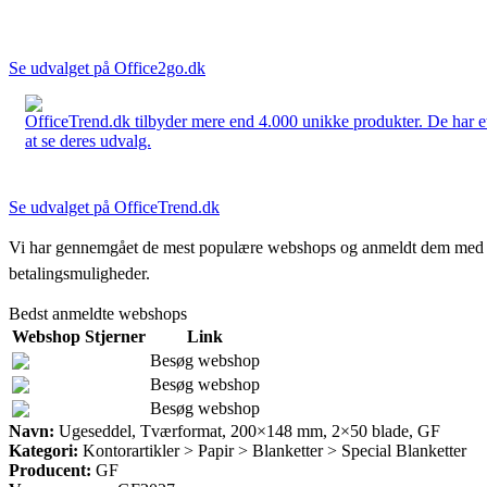
Se udvalget på Office2go.dk
OfficeTrend.dk tilbyder mere end 4.000 unikke produkter. De har et 
at se deres udvalg.
Se udvalget på OfficeTrend.dk
Vi har gennemgået de mest populære webshops og anmeldt dem med stjern
betalingsmuligheder.
Bedst anmeldte webshops
Webshop
Stjerner
Link
Besøg webshop
Besøg webshop
Besøg webshop
Navn:
Ugeseddel, Tværformat, 200×148 mm, 2×50 blade, GF
Kategori:
Kontorartikler > Papir > Blanketter > Special Blanketter
Producent:
GF