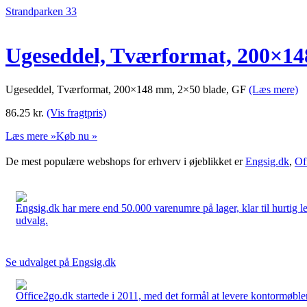
Strandparken 33
Ugeseddel, Tværformat, 200×14
Ugeseddel, Tværformat, 200×148 mm, 2×50 blade, GF
(Læs mere)
86.25
kr.
(Vis fragtpris)
Læs mere »
Køb nu »
De mest populære webshops for erhverv i øjeblikket er
Engsig.dk
,
Of
Engsig.dk har mere end 50.000 varenumre på lager, klar til hurtig lev
udvalg.
Se udvalget på Engsig.dk
Office2go.dk startede i 2011, med det formål at levere kontormøbler