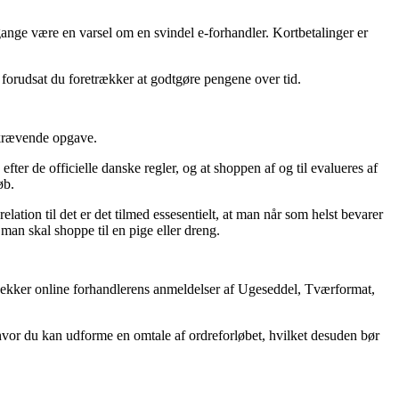
nge være en varsel om en svindel e-forhandler. Kortbetalinger er
 forudsat du foretrækker at godtgøre pengene over tid.
skrævende opgave.
efter de officielle danske regler, og at shoppen af og til evalueres af
øb.
elation til det er det tilmed essesentielt, at man når som helst bevarer
an skal shoppe til en pige eller dreng.
du tjekker online forhandlerens anmeldelser af Ugeseddel, Tværformat,
t hvor du kan udforme en omtale af ordreforløbet, hvilket desuden bør