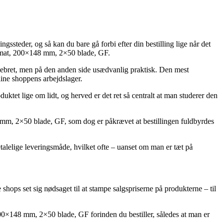
ssteder, og så kan du bare gå forbi efter din bestilling lige når det
format, 200×148 mm, 2×50 blade, GF.
ere pebret, men på den anden side usædvanlig praktisk. Den mest
line shoppens arbejdslager.
ktet lige om lidt, og herved er det ret så centralt at man studerer den
8 mm, 2×50 blade, GF, som dog er påkrævet at bestillingen fuldbyrdes
betalelige leveringsmåde, hvilket ofte – uanset om man er tæt på
 shops set sig nødsaget til at stampe salgspriserne på produkterne – til
200×148 mm, 2×50 blade, GF forinden du bestiller, således at man er