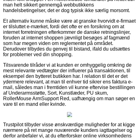
man helt sikkert gennemgå webbutikkens
handelsbetingelser, det er dog typisk ikke særlig morsomt.
Et alternativ kunne måske være at granske hvorvidt e-firmaet
er tilsluttet e-mærket, fordi det ofte er en forsikring om at
internet forretningen efterkommer de danske retningslinjer,
foruden at internet shoppen jævnligt besøges af fagmænd
som har megen viden om reglementet på området.
Derudover tilbydes du genvej til bistand, ifald du udsættes
for problemer ved din shopping.
Tilsvarende tilråder vi at kunden er omhyggelig omkring de
mest relevante vedtægter der influerer på transaktionen, til
eksempel den bytteret butikken har. I relation til det er det
ydermere relevant, at man til enhver tid sikrer ens faktura e-
mail, således man i fremtiden vil kunne eftervise bestillingen
af Underarmsstøtte, Sort, Kunstlæder, PU skum,
RollerMouse ArmSupport Red, uafhængig om man søger en
vare til en mand eller kvinde.
Trustpilot tilbyder visse ønskværdige muligheder for at kigge
nærmere på ret mange nuværende kunders iagttagelser og
derfor anbefaler vi, at du efterforsker online virksomhedens