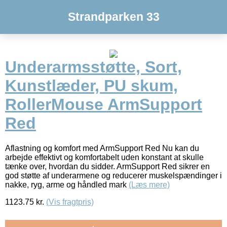
Strandparken 33
Underarmsstøtte, Sort,
Kunstlæder, PU skum,
RollerMouse ArmSupport
Red
Aflastning og komfort med ArmSupport Red Nu kan du
arbejde effektivt og komfortabelt uden konstant at skulle
tænke over, hvordan du sidder. ArmSupport Red sikrer en
god støtte af underarmene og reducerer muskelspændinger i
nakke, ryg, arme og håndled mark
(Læs mere)
1123.75
kr.
(Vis fragtpris)