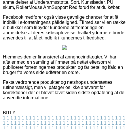
anmeldelser af Underarmsstøtte, Sort, Kunstlæder, PU
skum, RollerMouse ArmSupport Red forud for at du køber.
Facebook medfører også visse gavnlige chancer for at få
indblik i e-forretningens pålidelighed. Tilmed ser vi en række
e-butikker som tilbyder kunderne at frembringe en
anmeldelse af deres købsoplevelse, hvilket ydermere burde
anvendes til at få et indblik i kundernes tilfredshed.
Hjemmesiden er finansieret af annonceindtægter. Vi har
aftaler med en samling af firmaer på nettet eftersom vi
publicerer forretningernes produkter, og får betaling ifald en
bruger fra vores side udfører en ordre.
Fakta vedrørende produkter og netshops understøttes
rutinemæssigt, men vi påtager os ikke ansvaret for
korrektioner der er blevet lavet siden sidste opdatering af de
anvendte informationer.
BITLY:
1
1
1
1
1
1
1
1
1
1
1
1
1
1
1
1
1
1
1
1
1
1
1
1
1
1
1
1
1
1
1
1
1
1
1
1
1
1
1
1
1
1
1
1
1
1
1
1
1
1
1
1
1
1
1
1
1
1
1
1
1
1
1
1
1
1
1
1
1
1
1
1
1
1
1
1
1
1
1
1
1
1
1
1
1
1
1
1
1
1
1
1
1
1
1
1
1
1
1