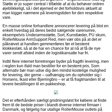
Støtte er jo super central i tilfælde af at du behøver ordren
øjeblikkeligt, så i det øjemed er det forholdsvis aktuelt at
man kigger nærmere på leveringstiden for den respektive
vare.
En masse online forhandlere annoncerer levering på blot en
enkelt hverdag på deres bedst sælgende varenumre,
eksempelvis Underarmsstøtte, Sort, Kunstlæder, PU skum,
RollerMouse ArmSupport Red, men vær obs på at det er
påkrævet at handlen gemmenføres før et bestemt
klokkeslæt, så at de har en chance for at nå at få de nye
varer sendt afsted inden de logistikansatte har fri.
Indtil flere internet forretninger byder på fragtfri levering, men
i reglen kun ifald man bestiller for en bestemt pris. Som
alternativ bør man udse dig den mindst kostelige mulighed
for levering, der gerne – uafhængig om du opholder sig i
Horsens, Ikast eller Bjerringbro – er at få fragtmanden til at
levere bestillingen til en pakkeshop.
Det er efterhånden særligt gnidningsløst for købere at finde
frem til de bedste priser i blandt diverse internet firmaer i
Danmark, og følgelig har utallige RollerMouse outlets på