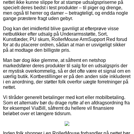
nettet ikke kunne slippe for at stampe udsalgspriserne på
specielt deres bedst i test produkter – til piger og drenge,
men også til herrer og damer – betragteligt, og endda nogle
gange præstere fragt uden gebyr.
Dog kan det imidlertid blive gavnligt at efterprøve visse
netbutikker efter udsalg på Underarmsstøtte, Sort,
Kunstlæder, PU skum, RollerMouse ArmSupport Red forud
for at du placerer ordren, sådan at man er usvigeligt sikker
på at modtage den billigste pris.
Man bør dog ikke glemme, at såfremt en netshop
markedsfører deres produkter til salg for en udsalgspris der
er mystisk overkommelig, så er det ofte være et signal om en
uærlig butik. Kortbestillinger er på den anden side inkluderet
i en anordning, der støtter folk overfor uægte forretninger på
nettet.
Vi tilråder generelt betalinger med kort eller mobilbetaling.
Som et alternativ bør du drage nytte af en afdragsordning fra
for eksempel ViaBill, såfremt du hellere vil finansiere
beløbet over et længere tidsrum.
Inden folk shopper i en RollerMouse forhandler på nettet bør