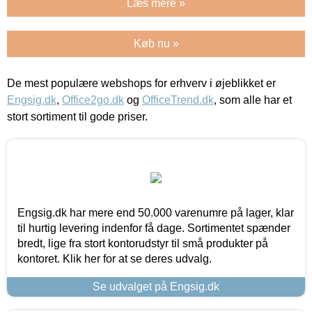
Læs mere »
Køb nu »
De mest populære webshops for erhverv i øjeblikket er
Engsig.dk
,
Office2go.dk
og
OfficeTrend.dk
, som alle har et
stort sortiment til gode priser.
Engsig.dk har mere end 50.000 varenumre på lager, klar
til hurtig levering indenfor få dage. Sortimentet spænder
bredt, lige fra stort kontorudstyr til små produkter på
kontoret. Klik her for at se deres udvalg.
Se udvalget på Engsig.dk