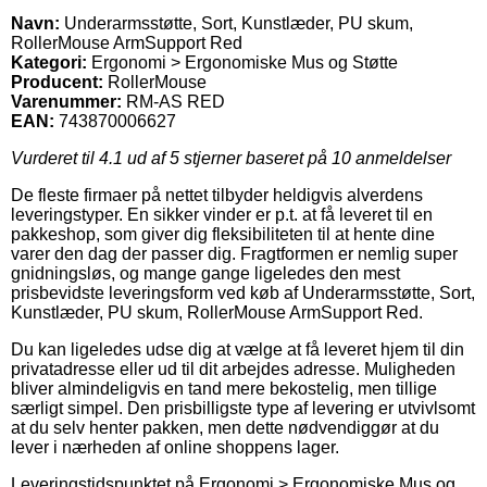
Navn:
Underarmsstøtte, Sort, Kunstlæder, PU skum,
RollerMouse ArmSupport Red
Kategori:
Ergonomi > Ergonomiske Mus og Støtte
Producent:
RollerMouse
Varenummer:
RM-AS RED
EAN:
743870006627
Vurderet til
4.1
ud af 5 stjerner baseret på
10
anmeldelser
De fleste firmaer på nettet tilbyder heldigvis alverdens
leveringstyper. En sikker vinder er p.t. at få leveret til en
pakkeshop, som giver dig fleksibiliteten til at hente dine
varer den dag der passer dig. Fragtformen er nemlig super
gnidningsløs, og mange gange ligeledes den mest
prisbevidste leveringsform ved køb af Underarmsstøtte, Sort,
Kunstlæder, PU skum, RollerMouse ArmSupport Red.
Du kan ligeledes udse dig at vælge at få leveret hjem til din
privatadresse eller ud til dit arbejdes adresse. Muligheden
bliver almindeligvis en tand mere bekostelig, men tillige
særligt simpel. Den prisbilligste type af levering er utvivlsomt
at du selv henter pakken, men dette nødvendiggør at du
lever i nærheden af online shoppens lager.
Leveringstidspunktet på Ergonomi > Ergonomiske Mus og