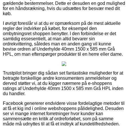
gældende bestemmelser. Dette er desuden en god mulighed
for en håndsrækning, hvis du udsættes for besvær med dit
køb.
I øvrigt foreslår vi at du er opmærksom på de mest aktuelle
regler der indvirker på købet, for eksempel den
ombytningsret shoppen benytter. I den forbindelse er det
samtidig essesentielt, at man altid bevarer sin
ordrekvittering, således man en anden gang vil kunne
bevise ordren af Underhylde 40mm 1500 x 585 mm Grå
HPL, om man efterspørger produkter til en herre eller dame.
Trustpilot bringer dig sådan set fantastiske muligheder for at
betragte forskellige andre konsumenters anmeldelser og
derved støtter vi, at du kigger nærmere på e-shoppens
ratings af Underhylde 40mm 1500 x 585 mm Grå HPL inden
du handler.
Facebook genererer endvidere visse fordelagtige metoder til
at få et kig ind i online webshoppens pålidelighed. Desuden
ser vi mange internet forretninger hvor kunder kan
sammensætte en kritik af ordreforløbet, som på samme
måde må udnyttes til at få et indtryk af kundetilfredsheden.