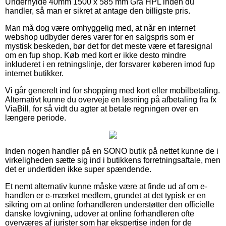
Underhylde 40mm 1500 x 585 mm Grå HPL inden du
handler, så man er sikret at antage den billigste pris.
Man må dog være omhyggelig med, at når en internet
webshop udbyder deres varer for en salgspris som er
mystisk beskeden, bør det for det meste være et faresignal
om en fup shop. Køb med kort er ikke desto mindre
inkluderet i en retningslinje, der forsvarer køberen imod fup
internet butikker.
Vi går generelt ind for shopping med kort eller mobilbetaling.
Alternativt kunne du overveje en løsning på afbetaling fra fx
ViaBill, for så vidt du agter at betale regningen over en
længere periode.
Inden nogen handler på en SONO butik på nettet kunne de i
virkeligheden sætte sig ind i butikkens forretningsaftale, men
det er undertiden ikke super spændende.
Et nemt alternativ kunne måske være at finde ud af om e-
handlen er e-mærket medlem, grundet at det typisk er en
sikring om at online forhandleren understøtter den officielle
danske lovgivning, udover at online forhandleren ofte
overværes af jurister som har ekspertise inden for de