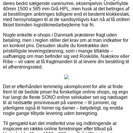
deres bedst sælgende varenumre, eksempelvis Underhylde
40mm 1500 x 585 mm Grå HPL, men husk at det betinges af
at bestillingen anbringes tidligere end et bestemt klokkeslæt,
med hensynstagen til at de sandsynligvis kan nå at få ordren
fikset forinden logistikmedarbejderne har fri.
Nogle enkelte e-shops i Danmark præsterer fragt uden
betaling, men i reglen stiller det krav om at man indkøber for
en konkret pris. Desuden skulle du foretrække den
prisbilligste leveringsløsning, som i mange tilfælde –
uafhængig om man befinder sig ved Roskilde, Nakskov eller
Ribe – vil være at få fragtmanden til at levere din bestilling til
et afhentningssted.
Det er efterhånden temmelig ukompliceret for alle at finde
frem til de bedste priser fra forskellige online shops, og ergo
har langt de fleste SONO online selskaber set sig nødsaget
til at nedsætte prisniveauet på varerne – til juniorer, og
yderligere også til herrer og damer – betydeligt, og endda
nogle gange tilbyde levering uden beregning.
Til gengæld kan det imidlertid vise sig indbringende at
inspicere en række online forretninger efter tilbud på