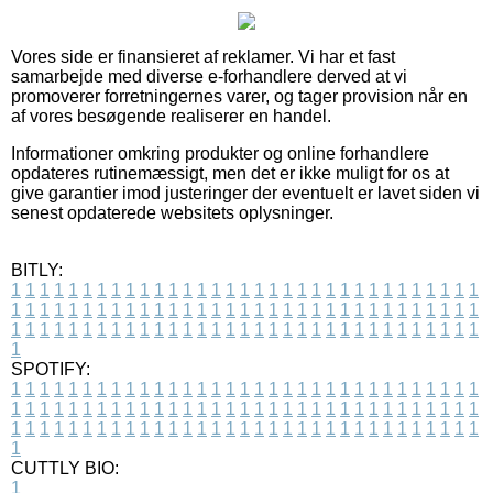
Vores side er finansieret af reklamer. Vi har et fast
samarbejde med diverse e-forhandlere derved at vi
promoverer forretningernes varer, og tager provision når en
af vores besøgende realiserer en handel.
Informationer omkring produkter og online forhandlere
opdateres rutinemæssigt, men det er ikke muligt for os at
give garantier imod justeringer der eventuelt er lavet siden vi
senest opdaterede websitets oplysninger.
BITLY:
1
1
1
1
1
1
1
1
1
1
1
1
1
1
1
1
1
1
1
1
1
1
1
1
1
1
1
1
1
1
1
1
1
1
1
1
1
1
1
1
1
1
1
1
1
1
1
1
1
1
1
1
1
1
1
1
1
1
1
1
1
1
1
1
1
1
1
1
1
1
1
1
1
1
1
1
1
1
1
1
1
1
1
1
1
1
1
1
1
1
1
1
1
1
1
1
1
1
1
1
SPOTIFY:
1
1
1
1
1
1
1
1
1
1
1
1
1
1
1
1
1
1
1
1
1
1
1
1
1
1
1
1
1
1
1
1
1
1
1
1
1
1
1
1
1
1
1
1
1
1
1
1
1
1
1
1
1
1
1
1
1
1
1
1
1
1
1
1
1
1
1
1
1
1
1
1
1
1
1
1
1
1
1
1
1
1
1
1
1
1
1
1
1
1
1
1
1
1
1
1
1
1
1
1
CUTTLY BIO:
1