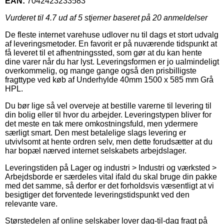
EAN:
7042423233583
Vurderet til
4.7
ud af 5 stjerner baseret på
20
anmeldelser
De fleste internet varehuse udlover nu til dags et stort udvalg
af leveringsmetoder. En favorit er på nuværende tidspunkt at
få leveret til et afhentningssted, som gør at du kan hente
dine varer når du har lyst. Leveringsformen er jo ualmindeligt
overkommelig, og mange gange også den prisbilligste
fragttype ved køb af Underhylde 40mm 1500 x 585 mm Grå
HPL.
Du bør lige så vel overveje at bestille varerne til levering til
din bolig eller til hvor du arbejder. Leveringstypen bliver for
det meste en tak mere omkostningsfuld, men ydermere
særligt smart. Den mest betalelige slags levering er
utvivlsomt at hente ordren selv, men dette forudsætter at du
har bopæl nærved internet selskabets arbejdslager.
Leveringstiden på Lager og industri > Industri og værksted >
Arbejdsborde er særdeles vital ifald du skal bruge din pakke
med det samme, så derfor er det forholdsvis væsentligt at vi
besigtiger det forventede leveringstidspunkt ved den
relevante vare.
Størstedelen af online selskaber lover dag-til-dag fragt på