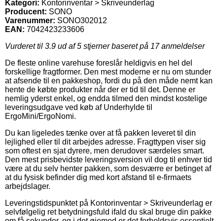
Kategori:
Kontorinventar > Skriveunderlag
Producent:
SONO
Varenummer:
SONO302012
EAN:
7042423233606
Vurderet til
3.9
ud af 5 stjerner baseret på
17
anmeldelser
De fleste online varehuse foreslår heldigvis en hel del
forskellige fragtformer. Den mest moderne er nu om stunder
at afsende til en pakkeshop, fordi du på den måde nemt kan
hente de købte produkter når der er tid til det. Denne er
nemlig yderst enkel, og endda tilmed den mindst kostelige
leveringsudgave ved køb af Underhylde til
ErgoMini/ErgoNomi.
Du kan ligeledes tænke over at få pakken leveret til din
lejlighed eller til dit arbejdes adresse. Fragttypen viser sig
som oftest en sjat dyrere, men derudover særdeles smart.
Den mest prisbevidste leveringsversion vil dog til enhver tid
være at du selv henter pakken, som desværre er betinget af
at du fysisk befinder dig med kort afstand til e-firmaets
arbejdslager.
Leveringstidspunktet på Kontorinventar > Skriveunderlag er
selvfølgelig ret betydningsfuld ifald du skal bruge din pakke
om få sekunder, og i det øjemed er det forholdsvis essentielt