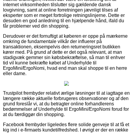
internet virksomheden tilslutter sig gældende dansk
lovgivning, samt at online forretningen jævnligt tilses af
eksperter som er meget fortrolige retningslinjerne. Dette er
desuden en god anledning til en hjælpende hånd, ifald du
får problemer ved din shopping.
Derudover er det fornuftigt at køberen er oppe på mærkerne
omkring de fundamentale vilkår der influerer på
transaktionen, eksempelvis den returneringsret butikken
kører med. På grund af dette er det også relevant, at man
stadigvæk gemmer sin købsbekræftelse, så man til enhver
tid vil kunne bekræfte købet af Underhylde til
ErgoMini/ErgoNomi, hvad end man skal shoppe til en herre
eller dame.
Trustpilot frembyder relativt ærlige løsninger til at iagttage en
længere række aktuelle forbrugeres observationer og af den
grund foreslår vi, at du betragter online forhandlerens
bedømmelser af Underhylde til ErgoMini/ErgoNomi forud for
at du færdiggør din shopping.
Facebook frembyder ligeledes flere solide genveje til at få et
kig ind i e-firmaets kundetilfredshed. I øvrigt er der en række