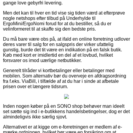
gange love gebyrfri levering.
Men det kan til hver en tid vise sig tiden værd at efterprøve
nogle netshops efter tilbud på Underhylde til
ErgoMini/ErgoNomi forud for at du bestiller, så du er
velinformeret til at skaffe sig den bedste pris.
Du må bare være obs på, at ifald en online forretning udlover
deres varer til salg for en salgspris der virker ufattelig
gunstig, burde det tit være en indikation på en falsk butik.
Køb med kort er imidlertid en del af et lovbud, hvilket
forsvarer os imod uærlige netbutikker.
Generelt tilråder vi kortbetalinger eller betalinger med
mobilen. Som alternativ bør du overveje en afdragsordning
fra f.eks. ViaBill, i tilfælde af at du har i sinde at afbetale
prisen over et længere tidsrum.
Inden nogen køber på en SONO shop behøver man ideelt
set sætte sig ind i e-butikkens handelsbetingelser, dog er det
almindeligvis ikke særlig sjovt.
Alternativet er at kigge om e-forretningen er medlem af e-
mærke ordningen, hvilket bør være en forsikring om at