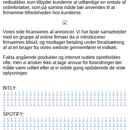
netbutikker som tilbyder kunderne at udfærdige en omtale af
ordreforløbet, som på samme måde bør anvendes til at
fornemme tilfredsheden hos kunderne.
Vores side finansieres af annoncer. Vi har faste samarbejder
med en gruppe af online firmaer da vi introducerer
firmaernes tilbud, og modtager betaling under forudsætning
af at en bruger fra vores website gennemfører et indkøb.
Fakta angående produkter og internet outlets opretholdes
ofte, men vi ønsker ikke at tage ansvar for forandringer der
måtte være udført efter at vi sidste gang opdaterede de viste
oplysninger.
BITLY:
1
1
1
1
1
1
1
1
1
1
1
1
1
1
1
1
1
1
1
1
1
1
1
1
1
1
1
1
1
1
1
1
1
1
1
1
1
1
1
1
1
1
1
1
1
1
1
1
1
1
1
1
1
1
1
1
1
1
1
1
1
1
1
1
1
1
1
1
1
1
1
1
1
1
1
1
1
1
1
1
1
1
1
1
1
1
1
1
1
1
1
1
1
1
1
1
1
1
1
1
SPOTIFY:
1
1
1
1
1
1
1
1
1
1
1
1
1
1
1
1
1
1
1
1
1
1
1
1
1
1
1
1
1
1
1
1
1
1
1
1
1
1
1
1
1
1
1
1
1
1
1
1
1
1
1
1
1
1
1
1
1
1
1
1
1
1
1
1
1
1
1
1
1
1
1
1
1
1
1
1
1
1
1
1
1
1
1
1
1
1
1
1
1
1
1
1
1
1
1
1
1
1
1