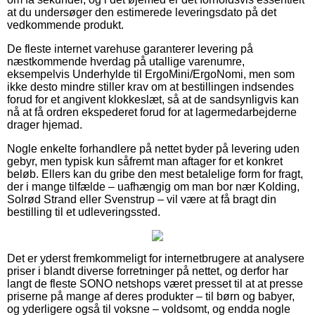
at du undersøger den estimerede leveringsdato på det
vedkommende produkt.
De fleste internet varehuse garanterer levering på
næstkommende hverdag på utallige varenumre,
eksempelvis Underhylde til ErgoMini/ErgoNomi, men som
ikke desto mindre stiller krav om at bestillingen indsendes
forud for et angivent klokkeslæt, så at de sandsynligvis kan
nå at få ordren ekspederet forud for at lagermedarbejderne
drager hjemad.
Nogle enkelte forhandlere på nettet byder på levering uden
gebyr, men typisk kun såfremt man aftager for et konkret
beløb. Ellers kan du gribe den mest betalelige form for fragt,
der i mange tilfælde – uafhængig om man bor nær Kolding,
Solrød Strand eller Svenstrup – vil være at få bragt din
bestilling til et udleveringssted.
Det er yderst fremkommeligt for internetbrugere at analysere
priser i blandt diverse forretninger på nettet, og derfor har
langt de fleste SONO netshops været presset til at at presse
priserne på mange af deres produkter – til børn og babyer,
og yderligere også til voksne – voldsomt, og endda nogle