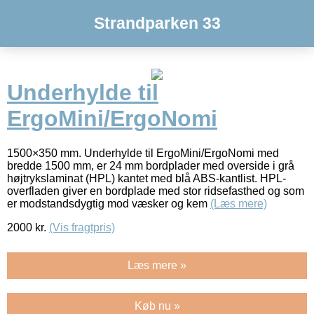
Strandparken 33
Underhylde til
ErgoMini/ErgoNomi
1500×350 mm. Underhylde til ErgoMini/ErgoNomi med
bredde 1500 mm, er 24 mm bordplader med overside i grå
højtrykslaminat (HPL) kantet med blå ABS-kantlist. HPL-
overfladen giver en bordplade med stor ridsefasthed og som
er modstandsdygtig mod væsker og kem
(Læs mere)
2000
kr.
(Vis fragtpris)
Læs mere »
Køb nu »