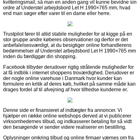
kvitteringsmail, så man en anden gang vil kunne bevidne sin
ordre af Understel arbejdsbord Let H 1990×765 mm, hvad
end man søger efter varer til en dame eller herre.
Trustpilot fører til altid stabile muligheder for at kigge på en
stor gruppe andre køberes observationer og derfor er det
anbefalelsesværdigt, at du besigtiger online forhandlerens
bedømmelser af Understel arbejdsbord Let H 1990×765 mm
inden du færdiggør din shopping.
Facebook tilbyder derudover rigtig strålende muligheder for
at få indblik i internet shoppens troværdighed. Derudover er
der nogle online varehuse i Danmark hvor kunder kan
formulere en kritik af deres køb, hvilket på samme måde kan
drages fordel af til afvejning af hvor tilfredse kunderne er.
Denne side er finansieret af indtægter fra annoncer. Vi
hjælper en række online webshops derved at vi publicerer
virksomhedernes tilbud, og indkasserer betaling for så vidt
den besøgende vi sender videre realiserer en bestilling.
Oplysninger omkring tilbud og online firmaer værnes om fra