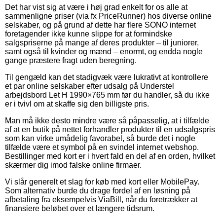
Det har vist sig at være i høj grad enkelt for os alle at
sammenligne priser (via fx PriceRunner) hos diverse online
selskaber, og på grund af dette har flere SONO internet
foretagender ikke kunne slippe for at formindske
salgspriserne på mange af deres produkter – til juniorer,
samt også til kvinder og mænd – enormt, og endda nogle
gange præstere fragt uden beregning.
Til gengæld kan det stadigvæk være lukrativt at kontrollere
et par online selskaber efter udsalg på Understel
arbejdsbord Let H 1990×765 mm før du handler, så du ikke
er i tvivl om at skaffe sig den billigste pris.
Man må ikke desto mindre være så påpasselig, at i tilfælde
af at en butik på nettet forhandler produkter til en udsalgspris
som kan virke umådelig favorabel, så burde det i nogle
tilfælde være et symbol på en svindel internet webshop.
Bestillinger med kort er i hvert fald en del af en orden, hvilket
skærmer dig imod falske online firmaer.
Vi slår generelt et slag for køb med kort eller MobilePay.
Som alternativ burde du drage fordel af en løsning på
afbetaling fra eksempelvis ViaBill, når du foretrækker at
finansiere beløbet over et længere tidsrum.