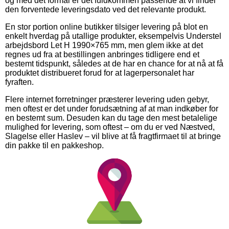
og med det formål er det fuldkommen passende at vi finder
den forventede leveringsdato ved det relevante produkt.
En stor portion online butikker tilsiger levering på blot en
enkelt hverdag på utallige produkter, eksempelvis Understel
arbejdsbord Let H 1990×765 mm, men glem ikke at det
regnes ud fra at bestillingen anbringes tidligere end et
bestemt tidspunkt, således at de har en chance for at nå at få
produktet distribueret forud for at lagerpersonalet har
fyraften.
Flere internet forretninger præsterer levering uden gebyr,
men oftest er det under forudsætning af at man indkøber for
en bestemt sum. Desuden kan du tage den mest betalelige
mulighed for levering, som oftest – om du er ved Næstved,
Slagelse eller Haslev – vil blive at få fragtfirmaet til at bringe
din pakke til en pakkeshop.