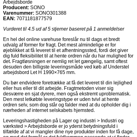
Arbejdsborde
Producent:
SONO
Varenummer:
SONO301388
EAN:
7071181877579
Vurderet til
4.5
ud af 5 stjerner baseret på
1
anmeldelser
En hel del online varehuse foreslår nu til dags et bredt
udvalg af former for fragt. Det mest almindelige er for
øjeblikket at få leveret til et afhentningssted, fordi det giver
dig fuld fleksibilitet til at hente ordren når du har mulighed for
det. Fragtløsningen er nemlig ret let gængelig, samt oftest
desuden den billigste leveringsmåde ved køb af Understel
arbejdsbord Let H 1990×765 mm.
Du bør endvidere foretrække at få det leveret til din lejlighed
eller hus eller til dit arbejde. Fragtmetoden viser sig
desværre en sjat dyrere, men også ekstremt uproblematisk.
Den mest letkøbte leveringstype er uden tvivl at hente
ordren selv, som dog står og falder med at du opholder dig i
nærheden af internet selskabets hjemsted.
Leveringshastigheden på Lager og industri > Industri og
værksted > Arbejdsborde er jo yderst betydningsfuld i
tilfælde af at vi mangler dine nye produkter inden for få dage,