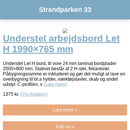
Strandparken 33
Understel arbejdsbord Let
H 1990×765 mm
Understel Let H bord, til vore 24 mm laminat bordplader
2000×800 mm. Stativet består af 2 H-stel, firkantsrør.
Påbygningsramme er inkluderet og gør det muligt at lave en
overbygning til bl.a hylder, værktøjstavler, skab og andet
udstyr. C-profilen, s
(Læs mere)
1375
kr.
(Vis fragtpris)
Læs mere »
Køb nu »