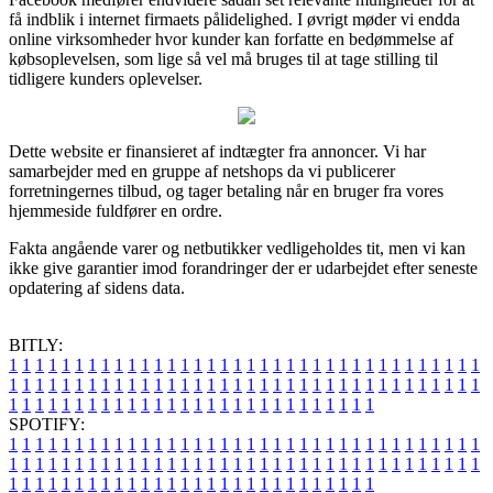
få indblik i internet firmaets pålidelighed. I øvrigt møder vi endda
online virksomheder hvor kunder kan forfatte en bedømmelse af
købsoplevelsen, som lige så vel må bruges til at tage stilling til
tidligere kunders oplevelser.
Dette website er finansieret af indtægter fra annoncer. Vi har
samarbejder med en gruppe af netshops da vi publicerer
forretningernes tilbud, og tager betaling når en bruger fra vores
hjemmeside fuldfører en ordre.
Fakta angående varer og netbutikker vedligeholdes tit, men vi kan
ikke give garantier imod forandringer der er udarbejdet efter seneste
opdatering af sidens data.
BITLY:
1
1
1
1
1
1
1
1
1
1
1
1
1
1
1
1
1
1
1
1
1
1
1
1
1
1
1
1
1
1
1
1
1
1
1
1
1
1
1
1
1
1
1
1
1
1
1
1
1
1
1
1
1
1
1
1
1
1
1
1
1
1
1
1
1
1
1
1
1
1
1
1
1
1
1
1
1
1
1
1
1
1
1
1
1
1
1
1
1
1
1
1
1
1
1
1
1
1
1
1
SPOTIFY:
1
1
1
1
1
1
1
1
1
1
1
1
1
1
1
1
1
1
1
1
1
1
1
1
1
1
1
1
1
1
1
1
1
1
1
1
1
1
1
1
1
1
1
1
1
1
1
1
1
1
1
1
1
1
1
1
1
1
1
1
1
1
1
1
1
1
1
1
1
1
1
1
1
1
1
1
1
1
1
1
1
1
1
1
1
1
1
1
1
1
1
1
1
1
1
1
1
1
1
1