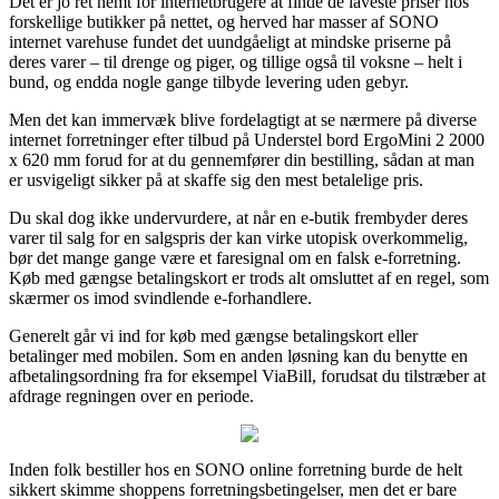
Det er jo ret nemt for internetbrugere at finde de laveste priser hos
forskellige butikker på nettet, og herved har masser af SONO
internet varehuse fundet det uundgåeligt at mindske priserne på
deres varer – til drenge og piger, og tillige også til voksne – helt i
bund, og endda nogle gange tilbyde levering uden gebyr.
Men det kan immervæk blive fordelagtigt at se nærmere på diverse
internet forretninger efter tilbud på Understel bord ErgoMini 2 2000
x 620 mm forud for at du gennemfører din bestilling, sådan at man
er usvigeligt sikker på at skaffe sig den mest betalelige pris.
Du skal dog ikke undervurdere, at når en e-butik frembyder deres
varer til salg for en salgspris der kan virke utopisk overkommelig,
bør det mange gange være et faresignal om en falsk e-forretning.
Køb med gængse betalingskort er trods alt omsluttet af en regel, som
skærmer os imod svindlende e-forhandlere.
Generelt går vi ind for køb med gængse betalingskort eller
betalinger med mobilen. Som en anden løsning kan du benytte en
afbetalingsordning fra for eksempel ViaBill, forudsat du tilstræber at
afdrage regningen over en periode.
Inden folk bestiller hos en SONO online forretning burde de helt
sikkert skimme shoppens forretningsbetingelser, men det er bare