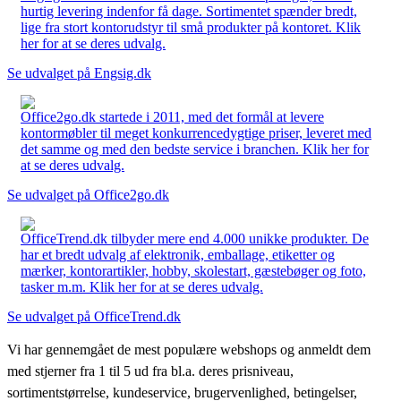
hurtig levering indenfor få dage. Sortimentet spænder bredt,
lige fra stort kontorudstyr til små produkter på kontoret. Klik
her for at se deres udvalg.
Se udvalget på Engsig.dk
Office2go.dk startede i 2011, med det formål at levere
kontormøbler til meget konkurrencedygtige priser, leveret med
det samme og med den bedste service i branchen. Klik her for
at se deres udvalg.
Se udvalget på Office2go.dk
OfficeTrend.dk tilbyder mere end 4.000 unikke produkter. De
har et bredt udvalg af elektronik, emballage, etiketter og
mærker, kontorartikler, hobby, skolestart, gæstebøger og foto,
tasker m.m. Klik her for at se deres udvalg.
Se udvalget på OfficeTrend.dk
Vi har gennemgået de mest populære webshops og anmeldt dem
med stjerner fra 1 til 5 ud fra bl.a. deres prisniveau,
sortimentstørrelse, kundeservice, brugervenlighed, betingelser,