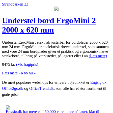
Strandparken 33
Understel bord ErgoMini 2
2000 x 620 mm
Understel ErgoMini , elektrisk justerbar for bordplader 2000 x 620
mm 24 mm. ErgoMini er et elektrisk drevet understel, som sammen
med vore 24 mm bordplader giver et praktisk og ergonomisk hæve-
sænkebord, til brug på værkstedet, på lageret eller i an
(Læs mere)
9475
kr.
(Vis fragtpris)
Læs mere »
Køb nu »
De mest populære webshops for erhverv i øjeblikket er
Engsig.dk
,
Office2go.dk
og
OfficeTrend.dk
, som alle har et stort sortiment til
gode priser.
Engsig.dk har mere end 50.000 varenumre på lager, klar til