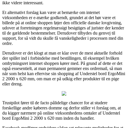
ikke videre interessant.
Et alternativt forslag kan være at bemærke om internet
virksomheden er e-mærke godkendt, grundet at det bør være et
billede på at online shoppen føjer den officielle danske lovgivning,
udover at forretningen regelmæssigt besigtiges af jurister der kender
til de gældende bestemmelser. Derudover tilbydes du genvej til
support, for så vidt du skulle få vanskeligheder i processen med din
ordre.
Derudover er det klogt at man er klar over de mest aktuelle forhold
der spiller ind i forbindelse med bestillingen, til eksempel hvilken
ombytningsret internet shoppen kører med. På grund af dette er det
også essesentielt, at man permanent gemmer ens ordremail, så man
når som helst kan eftervise sin shopping af Understel bord ErgoMini
2 2000 x 620 mm, om man er på udkig efter produkter til en pige
eller dreng.
Trustpilot fører til de facto pålidelige chancer for at studere
forskellige andre køberes domme og derfor stiller vi forslag om, at
du kigger nærmere på online virksomhedens omtaler af Understel
bord ErgoMini 2 2000 x 620 mm inden du handler.
Facebook medfører endvidere sådan set relevante muligheder for at