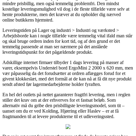
mindre prisbillig, men også temmelig problemfri. Den mindst
kostelige leveringsmulighed vil dog i de fleste tilfælde være selv at
hente produkterne, men det kræver at du opholder dig nærved
online butikkens hjemsted.
Leveringstiden på Lager og industri > Industri og værksted >
Arbejdsborde kan i nogle tilfælde være temmelig vital ifald man står
og skal bruge ordren inden for kort tid, og af den grund er det
temmelig passende at man ser nærmere på det anslåede
leveringstidspunkt for det pågældende produkt.
Adskillige internet firmaer tilbyder 1 dags levering på masser af
varer, eksempelvis Understel bord ErgoMini 2 2000 x 620 mm, men
vær påpasselig da det forudsætter at ordren aflægges forud for et
givent klokkeslæt, med det formål at de kan nå at få dit nye produkt
sendt afsted før lagermedarbejderne holder fyraften.
En hel del outlets på nettet garanterer fragtfri levering, men i reglen
stiller det krav om at der erhverves for et fastsat beløb. Som
alternativ må du gribe den prisbilligste leveringsmodel, som tit –
uanset om du er ved Kolding, Hjørring eller Haslev – er at få
fragtmanden til at levere produkterne til et udleveringssted.