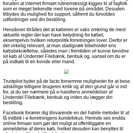
foruden at internet firmaet rutinemæssigt kigges til af fagfolk
som er meget bekendte med lovene på området. Desuden
tilbydes du mulighed for support, såfremt du forvoldes
udfordringer ved din bestilling.
Herudover tilrådes det at køberen er vaks omkring de mest
aktuelle regler der kan have betydning for købet,
eksempelvis hvilken returpolitik forretningen lover. Derfor er
det virkelig relevant, at man stadigvæk bibeholder ens
købsbekræftelse, således man i fremtiden vil kunne bevidne
sit køb af Understel Filebænk, benbuk og, uanset om du er
på indkøb til en kvinde eller mand.
Trustpilot byder på de facto fornemme muligheder for at bese
adskillige tidligere brugeres kritik og af den grund går vi ind
for, at du ser nærmere på e-handlens anmeldelser af
Understel Filebænk, benbuk og inden du lægger din
bestilling.
Facebook forærer dig tilsvarende en del habile metoder til at
få indblik i e-forretningens kundefokus. Herinde ses endda
online firmaer som gør det muligt at offentliggøre en
anmeldelse af deres køb, hvilket desuden kan benyttes til