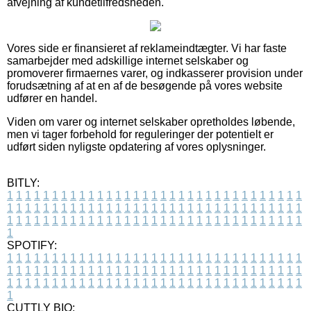
afvejning af kundetilfredsheden.
Vores side er finansieret af reklameindtægter. Vi har faste
samarbejder med adskillige internet selskaber og
promoverer firmaernes varer, og indkasserer provision under
forudsætning af at en af de besøgende på vores website
udfører en handel.
Viden om varer og internet selskaber opretholdes løbende,
men vi tager forbehold for reguleringer der potentielt er
udført siden nyligste opdatering af vores oplysninger.
BITLY:
1
1
1
1
1
1
1
1
1
1
1
1
1
1
1
1
1
1
1
1
1
1
1
1
1
1
1
1
1
1
1
1
1
1
1
1
1
1
1
1
1
1
1
1
1
1
1
1
1
1
1
1
1
1
1
1
1
1
1
1
1
1
1
1
1
1
1
1
1
1
1
1
1
1
1
1
1
1
1
1
1
1
1
1
1
1
1
1
1
1
1
1
1
1
1
1
1
1
1
1
SPOTIFY:
1
1
1
1
1
1
1
1
1
1
1
1
1
1
1
1
1
1
1
1
1
1
1
1
1
1
1
1
1
1
1
1
1
1
1
1
1
1
1
1
1
1
1
1
1
1
1
1
1
1
1
1
1
1
1
1
1
1
1
1
1
1
1
1
1
1
1
1
1
1
1
1
1
1
1
1
1
1
1
1
1
1
1
1
1
1
1
1
1
1
1
1
1
1
1
1
1
1
1
1
CUTTLY BIO: