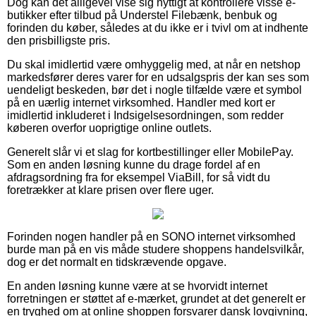
Dog kan det alligevel vise sig nyttigt at kontrollere visse e-
butikker efter tilbud på Understel Filebænk, benbuk og
forinden du køber, således at du ikke er i tvivl om at indhente
den prisbilligste pris.
Du skal imidlertid være omhyggelig med, at når en netshop
markedsfører deres varer for en udsalgspris der kan ses som
uendeligt beskeden, bør det i nogle tilfælde være et symbol
på en uærlig internet virksomhed. Handler med kort er
imidlertid inkluderet i Indsigelsesordningen, som redder
køberen overfor uoprigtige online outlets.
Generelt slår vi et slag for kortbestillinger eller MobilePay.
Som en anden løsning kunne du drage fordel af en
afdragsordning fra for eksempel ViaBill, for så vidt du
foretrækker at klare prisen over flere uger.
Forinden nogen handler på en SONO internet virksomhed
burde man på en vis måde studere shoppens handelsvilkår,
dog er det normalt en tidskrævende opgave.
En anden løsning kunne være at se hvorvidt internet
forretningen er støttet af e-mærket, grundet at det generelt er
en tryghed om at online shoppen forsvarer dansk lovgivning,