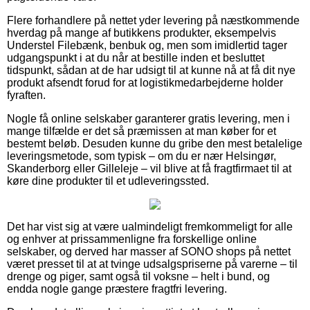
Flere forhandlere på nettet yder levering på næstkommende
hverdag på mange af butikkens produkter, eksempelvis
Understel Filebænk, benbuk og, men som imidlertid tager
udgangspunkt i at du når at bestille inden et besluttet
tidspunkt, sådan at de har udsigt til at kunne nå at få dit nye
produkt afsendt forud for at logistikmedarbejderne holder
fyraften.
Nogle få online selskaber garanterer gratis levering, men i
mange tilfælde er det så præmissen at man køber for et
bestemt beløb. Desuden kunne du gribe den mest betalelige
leveringsmetode, som typisk – om du er nær Helsingør,
Skanderborg eller Gilleleje – vil blive at få fragtfirmaet til at
køre dine produkter til et udleveringssted.
Det har vist sig at være ualmindeligt fremkommeligt for alle
og enhver at prissammenligne fra forskellige online
selskaber, og derved har masser af SONO shops på nettet
været presset til at at tvinge udsalgspriserne på varerne – til
drenge og piger, samt også til voksne – helt i bund, og
endda nogle gange præstere fragtfri levering.