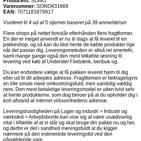
Producent:
SONO
Varenummer:
SONO431669
EAN:
7071181879917
Vurderet til
4
ud af 5 stjerner baseret på
39
anmeldelser
Flere shops på nettet foreslår efterhånden flere fragtformer.
En der er meget anvendt er nu til dags at få leveret til en
pakkeshop, og så kan du blot hente de købte produkter lige
når det passer dig. Leveringsmetoden er altså ret smertefri,
samt mange gange også den mest letkøbte løsning til
levering ved køb af Understel Filebænk, benbuk og.
Du kan endvidere vælge at få pakken leveret hjem til dig
eller ud til dit arbejdes adresse. Fragtformen er beklageligvis
en lille smule mere omkostningsfuld, men samtidig vældig
nem. Den mest betalelige leveringsmodel er uden tvivl selv
at hente produkterne, som dog beroer på at du opholder dig i
kort afstand af internet virksomhedens adresse.
Leveringshastigheden på Lager og industri > Industri og
værksted > Arbejdsborde kan vise sig at være usædvanlig
vital i tilfælde af at vi står og skal bruge din pakke nu og her,
og derfor er det i sandhed meningsfuldt at du kigger
nærmere på den estimerede leveringstid ved den
pågældende vare.