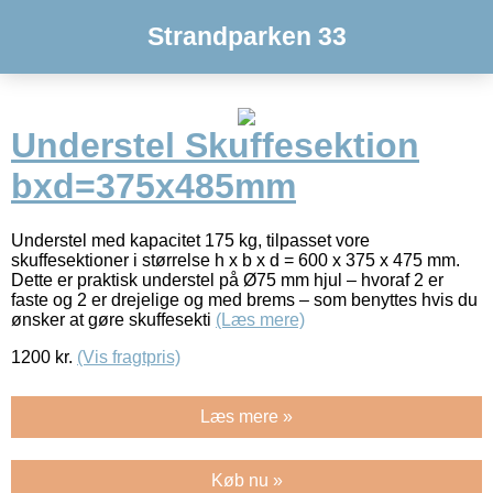
Strandparken 33
Understel Skuffesektion
bxd=375x485mm
Understel med kapacitet 175 kg, tilpasset vore
skuffesektioner i størrelse h x b x d = 600 x 375 x 475 mm.
Dette er praktisk understel på Ø75 mm hjul – hvoraf 2 er
faste og 2 er drejelige og med brems – som benyttes hvis du
ønsker at gøre skuffesekti
(Læs mere)
1200
kr.
(Vis fragtpris)
Læs mere »
Køb nu »