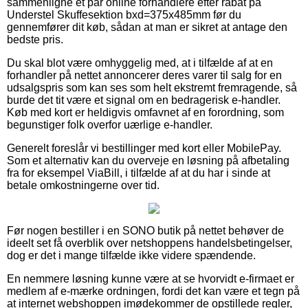
sammenligne et par online forhandlere efter rabat på
Understel Skuffesektion bxd=375x485mm før du
gennemfører dit køb, sådan at man er sikret at antage den
bedste pris.
Du skal blot være omhyggelig med, at i tilfælde af at en
forhandler på nettet annoncerer deres varer til salg for en
udsalgspris som kan ses som helt ekstremt fremragende, så
burde det tit være et signal om en bedragerisk e-handler.
Køb med kort er heldigvis omfavnet af en forordning, som
begunstiger folk overfor uærlige e-handler.
Generelt foreslår vi bestillinger med kort eller MobilePay.
Som et alternativ kan du overveje en løsning på afbetaling
fra for eksempel ViaBill, i tilfælde af at du har i sinde at
betale omkostningerne over tid.
Før nogen bestiller i en SONO butik på nettet behøver de
ideelt set få overblik over netshoppens handelsbetingelser,
dog er det i mange tilfælde ikke videre spændende.
En nemmere løsning kunne være at se hvorvidt e-firmaet er
medlem af e-mærke ordningen, fordi det kan være et tegn på
at internet webshoppen imødekommer de opstillede regler,