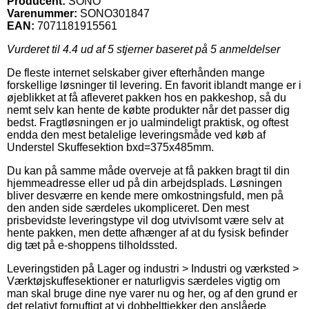
Producent:
SONO
Varenummer:
SONO301847
EAN:
7071181915561
Vurderet til
4.4
ud af 5 stjerner baseret på
5
anmeldelser
De fleste internet selskaber giver efterhånden mange
forskellige løsninger til levering. En favorit iblandt mange er i
øjeblikket at få afleveret pakken hos en pakkeshop, så du
nemt selv kan hente de købte produkter når det passer dig
bedst. Fragtløsningen er jo ualmindeligt praktisk, og oftest
endda den mest betalelige leveringsmåde ved køb af
Understel Skuffesektion bxd=375x485mm.
Du kan på samme måde overveje at få pakken bragt til din
hjemmeadresse eller ud på din arbejdsplads. Løsningen
bliver desværre en kende mere omkostningsfuld, men på
den anden side særdeles ukompliceret. Den mest
prisbevidste leveringstype vil dog utvivlsomt være selv at
hente pakken, men dette afhænger af at du fysisk befinder
dig tæt på e-shoppens tilholdssted.
Leveringstiden på Lager og industri > Industri og værksted >
Værktøjskuffesektioner er naturligvis særdeles vigtig om
man skal bruge dine nye varer nu og her, og af den grund er
det relativt fornuftigt at vi dobbelttjekker den anslåede