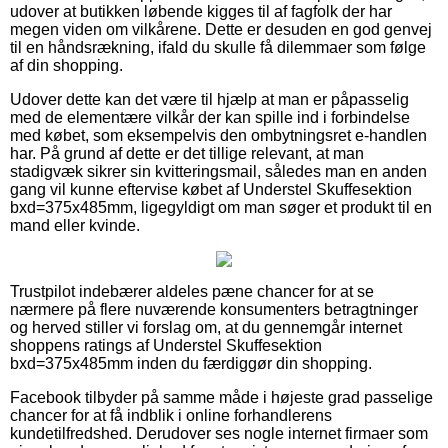
udover at butikken løbende kigges til af fagfolk der har
megen viden om vilkårene. Dette er desuden en god genvej
til en håndsrækning, ifald du skulle få dilemmaer som følge
af din shopping.
Udover dette kan det være til hjælp at man er påpasselig
med de elementære vilkår der kan spille ind i forbindelse
med købet, som eksempelvis den ombytningsret e-handlen
har. På grund af dette er det tillige relevant, at man
stadigvæk sikrer sin kvitteringsmail, således man en anden
gang vil kunne eftervise købet af Understel Skuffesektion
bxd=375x485mm, ligegyldigt om man søger et produkt til en
mand eller kvinde.
Trustpilot indebærer aldeles pæne chancer for at se
nærmere på flere nuværende konsumenters betragtninger
og herved stiller vi forslag om, at du gennemgår internet
shoppens ratings af Understel Skuffesektion
bxd=375x485mm inden du færdiggør din shopping.
Facebook tilbyder på samme måde i højeste grad passelige
chancer for at få indblik i online forhandlerens
kundetilfredshed. Derudover ses nogle internet firmaer som