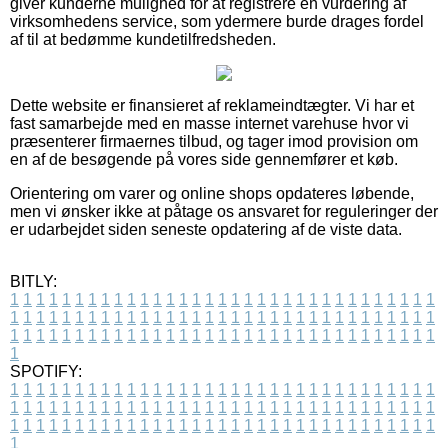
giver kunderne mulighed for at registrere en vurdering af
virksomhedens service, som ydermere burde drages fordel
af til at bedømme kundetilfredsheden.
Dette website er finansieret af reklameindtægter. Vi har et
fast samarbejde med en masse internet varehuse hvor vi
præsenterer firmaernes tilbud, og tager imod provision om
en af de besøgende på vores side gennemfører et køb.
Orientering om varer og online shops opdateres løbende,
men vi ønsker ikke at påtage os ansvaret for reguleringer der
er udarbejdet siden seneste opdatering af de viste data.
BITLY:
1
1
1
1
1
1
1
1
1
1
1
1
1
1
1
1
1
1
1
1
1
1
1
1
1
1
1
1
1
1
1
1
1
1
1
1
1
1
1
1
1
1
1
1
1
1
1
1
1
1
1
1
1
1
1
1
1
1
1
1
1
1
1
1
1
1
1
1
1
1
1
1
1
1
1
1
1
1
1
1
1
1
1
1
1
1
1
1
1
1
1
1
1
1
1
1
1
1
1
1
SPOTIFY:
1
1
1
1
1
1
1
1
1
1
1
1
1
1
1
1
1
1
1
1
1
1
1
1
1
1
1
1
1
1
1
1
1
1
1
1
1
1
1
1
1
1
1
1
1
1
1
1
1
1
1
1
1
1
1
1
1
1
1
1
1
1
1
1
1
1
1
1
1
1
1
1
1
1
1
1
1
1
1
1
1
1
1
1
1
1
1
1
1
1
1
1
1
1
1
1
1
1
1
1