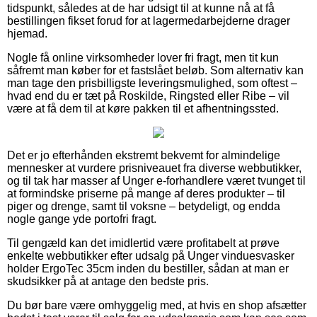
tidspunkt, således at de har udsigt til at kunne nå at få
bestillingen fikset forud for at lagermedarbejderne drager
hjemad.
Nogle få online virksomheder lover fri fragt, men tit kun
såfremt man køber for et fastslået beløb. Som alternativ kan
man tage den prisbilligste leveringsmulighed, som oftest –
hvad end du er tæt på Roskilde, Ringsted eller Ribe – vil
være at få dem til at køre pakken til et afhentningssted.
Det er jo efterhånden ekstremt bekvemt for almindelige
mennesker at vurdere prisniveauet fra diverse webbutikker,
og til tak har masser af Unger e-forhandlere været tvunget til
at formindske priserne på mange af deres produkter – til
piger og drenge, samt til voksne – betydeligt, og endda
nogle gange yde portofri fragt.
Til gengæld kan det imidlertid være profitabelt at prøve
enkelte webbutikker efter udsalg på Unger vinduesvasker
holder ErgoTec 35cm inden du bestiller, sådan at man er
skudsikker på at antage den bedste pris.
Du bør bare være omhyggelig med, at hvis en shop afsætter