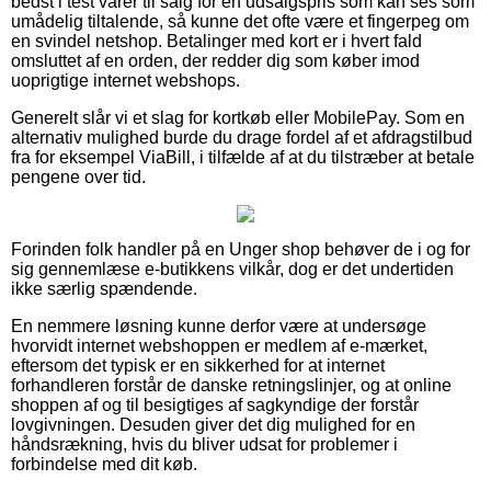
bedst i test varer til salg for en udsalgspris som kan ses som
umådelig tiltalende, så kunne det ofte være et fingerpeg om
en svindel netshop. Betalinger med kort er i hvert fald
omsluttet af en orden, der redder dig som køber imod
uoprigtige internet webshops.
Generelt slår vi et slag for kortkøb eller MobilePay. Som en
alternativ mulighed burde du drage fordel af et afdragstilbud
fra for eksempel ViaBill, i tilfælde af at du tilstræber at betale
pengene over tid.
Forinden folk handler på en Unger shop behøver de i og for
sig gennemlæse e-butikkens vilkår, dog er det undertiden
ikke særlig spændende.
En nemmere løsning kunne derfor være at undersøge
hvorvidt internet webshoppen er medlem af e-mærket,
eftersom det typisk er en sikkerhed for at internet
forhandleren forstår de danske retningslinjer, og at online
shoppen af og til besigtiges af sagkyndige der forstår
lovgivningen. Desuden giver det dig mulighed for en
håndsrækning, hvis du bliver udsat for problemer i
forbindelse med dit køb.