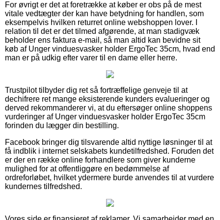
For øvrigt er det at foretrække at køber er obs på de mest
vitale vedtægter der kan have betydning for handlen, som
eksempelvis hvilken returret online webshoppen lover. I
relation til det er det tilmed afgørende, at man stadigvæk
beholder ens faktura e-mail, så man altid kan bevidne sit
køb af Unger vinduesvasker holder ErgoTec 35cm, hvad end
man er på udkig efter varer til en dame eller herre.
Trustpilot tilbyder dig ret så fortræffelige genveje til at
dechifrere ret mange eksisterende kunders evalueringer og
derved rekommanderer vi, at du eftersøger online shoppens
vurderinger af Unger vinduesvasker holder ErgoTec 35cm
forinden du lægger din bestilling.
Facebook bringer dig tilsvarende altid nyttige løsninger til at
få indblik i internet selskabets kundetilfredshed. Foruden det
er der en række online forhandlere som giver kunderne
mulighed for at offentliggøre en bedømmelse af
ordreforløbet, hvilket ydermere burde anvendes til at vurdere
kundernes tilfredshed.
Vores side er finansieret af reklamer. Vi samarbejder med en