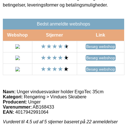
betingelser, leveringsformer og betalingsmuligheder.
Bedst anmeldte webshops
Webshop
Stjerner
Link
Besøg webshop
Besøg webshop
Besøg webshop
Navn:
Unger vinduesvasker holder ErgoTec 35cm
Kategori:
Rengøring > Vindues Skrabere
Producent:
Unger
Varenummer:
AB168433
EAN:
4017942991064
Vurderet til
4.5
ud af 5 stjerner baseret på
22
anmeldelser