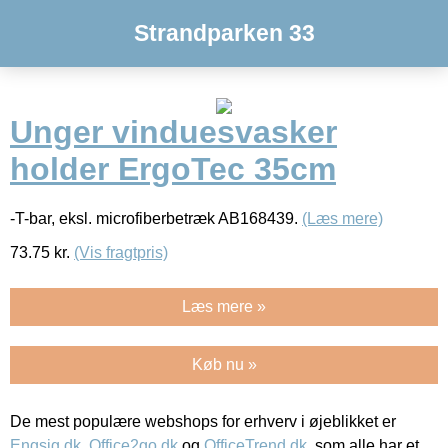
Strandparken 33
Unger vinduesvasker
holder ErgoTec 35cm
-T-bar, eksl. microfiberbetræk AB168439.
(Læs mere)
73.75
kr.
(Vis fragtpris)
Læs mere »
Køb nu »
De mest populære webshops for erhverv i øjeblikket er
Engsig.dk
,
Office2go.dk
og
OfficeTrend.dk
, som alle har et