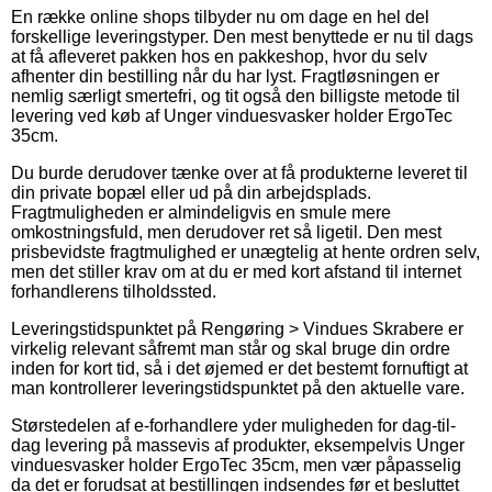
En række online shops tilbyder nu om dage en hel del
forskellige leveringstyper. Den mest benyttede er nu til dags
at få afleveret pakken hos en pakkeshop, hvor du selv
afhenter din bestilling når du har lyst. Fragtløsningen er
nemlig særligt smertefri, og tit også den billigste metode til
levering ved køb af Unger vinduesvasker holder ErgoTec
35cm.
Du burde derudover tænke over at få produkterne leveret til
din private bopæl eller ud på din arbejdsplads.
Fragtmuligheden er almindeligvis en smule mere
omkostningsfuld, men derudover ret så ligetil. Den mest
prisbevidste fragtmulighed er unægtelig at hente ordren selv,
men det stiller krav om at du er med kort afstand til internet
forhandlerens tilholdssted.
Leveringstidspunktet på Rengøring > Vindues Skrabere er
virkelig relevant såfremt man står og skal bruge din ordre
inden for kort tid, så i det øjemed er det bestemt fornuftigt at
man kontrollerer leveringstidspunktet på den aktuelle vare.
Størstedelen af e-forhandlere yder muligheden for dag-til-
dag levering på massevis af produkter, eksempelvis Unger
vinduesvasker holder ErgoTec 35cm, men vær påpasselig
da det er forudsat at bestillingen indsendes før et besluttet