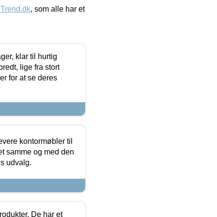
eTrend.dk
, som alle har et
, klar til hurtig
edt, lige fra stort
er for at se deres
evere kontormøbler til
 det samme og med den
es udvalg.
rodukter. De har et