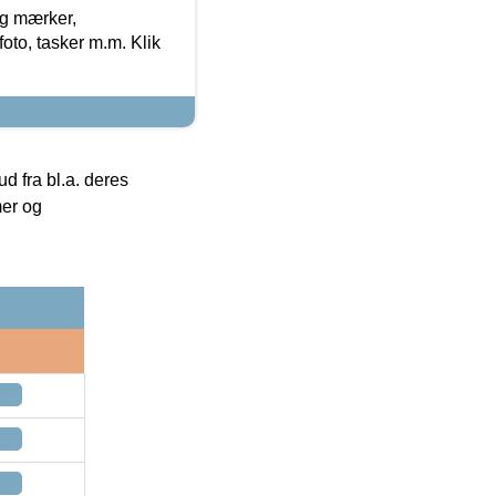
og mærker,
foto, tasker m.m. Klik
 fra bl.a. deres
mer og