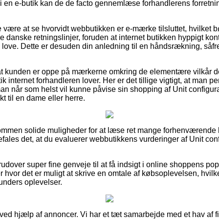
 i en e-butik kan de de facto gennemlæse forhandlerens forretnin
være at se hvorvidt webbutikken er e-mærke tilsluttet, hvilket 
danske retningslinjer, foruden at internet butikken hyppigt kontr
love. Dette er desuden din anledning til en håndsrækning, såf
 at kunden er oppe på mærkerne omkring de elementære vilkår de
ik internet forhandleren lover. Her er det tillige vigtigt, at man 
an når som helst vil kunne påvise sin shopping af Unit configura
kt til en dame eller herre.
dkommen solide muligheder for at læse ret mange forhenværend
fales det, at du evaluerer webbutikkens vurderinger af Unit con
dover super fine genveje til at få indsigt i online shoppens pop
 hvor det er muligt at skrive en omtale af købsoplevelsen, hvilk
 kunders oplevelser.
 ved hjælp af annoncer. Vi har et tæt samarbejde med et hav af f