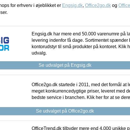
ps for erhverv i øjeblikket er
Engsig.dk
,
Office2go.dk
og
Offic
iser.
Engsig.dk har mere end 50.000 varenumre på lager
levering indenfor få dage. Sortimentet spænder br
kontorudstyr til små produkter på kontoret. Klik h
udvalg.
Se udvalget på Engsig.dk
Office2go.dk startede i 2011, med det formål at l
meget konkurrencedygtige priser, leveret med
bedste service i branchen. Klik her for at se der
Se udvalget på Office2go.dk
OfficeTrend.dk tilbyder mere end 4.000 unikke p