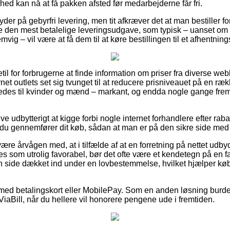
ed kan nå at få pakken afsted før medarbejderne får fri.
yder på gebyrfri levering, men tit afkræver det at man bestiller fo
ge den mest betalelige leveringsudgave, som typisk – uanset o
vig – vil være at få dem til at køre bestillingen til et afhentning
etil for forbrugerne at finde information om priser fra diverse we
ternet outlets set sig tvunget til at reducere prisniveauet på en ræk
eledes til kvinder og mænd – markant, og endda nogle gange fre
ve udbytterigt at kigge forbi nogle internet forhandlere efter rab
t du gennemfører dit køb, sådan at man er på den sikre side med 
re årvågen med, at i tilfælde af at en forretning på nettet udbyde
s som utrolig favorabel, bør det ofte være et kendetegn på en f
 side dækket ind under en lovbestemmelse, hvilket hjælper køb
r med betalingskort eller MobilePay. Som en anden løsning burd
 ViaBill, når du hellere vil honorere pengene ude i fremtiden.