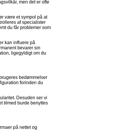
gsvilkår, men det er ofte
bør være et sympol på at
olleres af specialister
remt du får problemer som
r kan influere på
permanent bevarer sin
tion, ligegyldigt om du
e brugeres bedømmelser
figuration forinden du
ularitet. Desuden ser vi
et tilmed burde benyttes
irmaer på nettet og