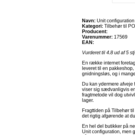
Navn:
Unit configuration
Kategori:
Tilbehør til P
Producent:
Varenummer:
17569
EAN:
Vurderet til
4.8
ud af 5 st
En række internet foretag
leveret til en pakkeshop, 
gnidningsløs, og i mange 
Du kan ydermere afveje fo
viser sig sædvanligvis e
fragtmetode vil dog utviv
lager.
Fragttiden på Tilbehør t
det rigtig afgørende at 
En hel del butikker på n
Unit configuration, men g