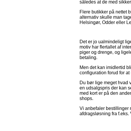
således at de med sikkerh
Flere butikker på nettet b
alternativ skulle man ta
Helsingør, Odder eller Lem
Det er jo ualmindeligt lig
motiv har flertallet af in
piger og drenge, og lig
betaling.
Men det kan imidlertid bli
configuration forud for a
Du bør lige meget hvad væ
en udsalgspris der kan se
med kort er på den anden
shops.
Vi anbefaler bestillinge
afdragsløsning fra f.eks.