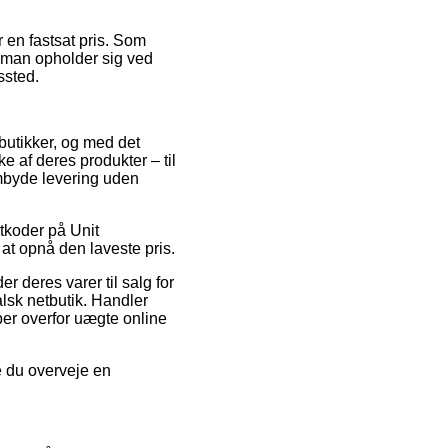
r en fastsat pris. Som
m man opholder sig ved
ssted.
bbutikker, og med det
ke af deres produkter – til
mbyde levering uden
atkoder på Unit
at opnå den laveste pris.
r deres varer til salg for
alsk netbutik. Handler
er overfor uægte online
e du overveje en