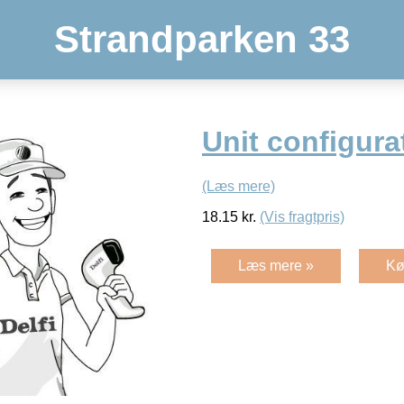
Strandparken 33
Unit configura
(Læs mere)
18.15
kr.
(Vis fragtpris)
Læs mere »
Kø