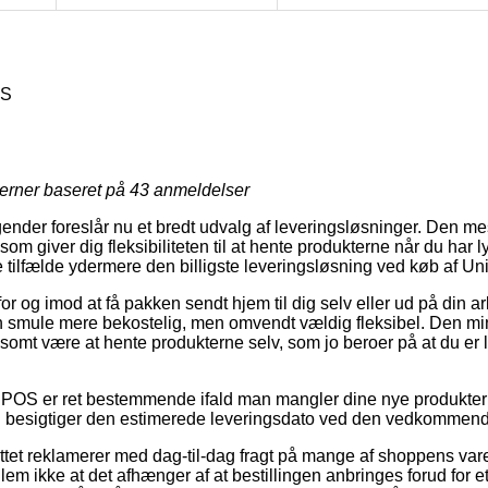
OS
jerner baseret på
43
anmeldelser
ender foreslår nu et bredt udvalg af leveringsløsninger. Den me
som giver dig fleksibiliteten til at hente produkterne når du har l
tilfælde ydermere den billigste leveringsløsning ved køb af Unit
r og imod at få pakken sendt hjem til dig selv eller ud på din a
n smule mere bekostelig, men omvendt vældig fleksibel. Den mi
lsomt være at hente produkterne selv, som jo beroer på at du er l
il POS er ret bestemmende ifald man mangler dine nye produkter 
du besigtiger den estimerede leveringsdato ved den vedkommend
ettet reklamerer med dag-til-dag fragt på mange af shoppens v
lem ikke at det afhænger af at bestillingen anbringes forud for et