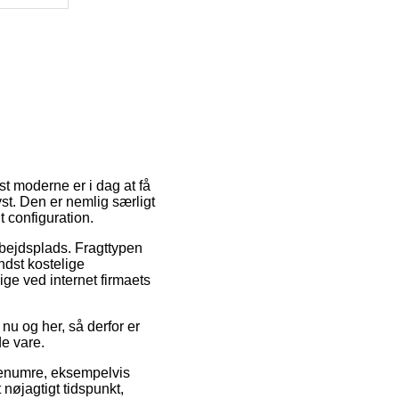
st moderne er i dag at få
yst. Den er nemlig særligt
 configuration.
rbejdsplads. Fragttypen
ndst kostelige
ige ved internet firmaets
nu og her, så derfor er
e vare.
arenumre, eksempelvis
 nøjagtigt tidspunkt,