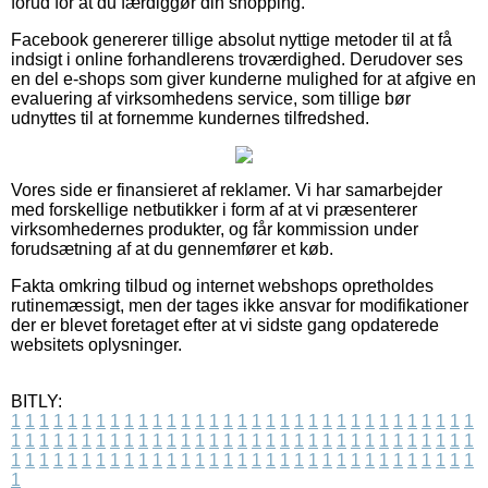
forud for at du færdiggør din shopping.
Facebook genererer tillige absolut nyttige metoder til at få
indsigt i online forhandlerens troværdighed. Derudover ses
en del e-shops som giver kunderne mulighed for at afgive en
evaluering af virksomhedens service, som tillige bør
udnyttes til at fornemme kundernes tilfredshed.
Vores side er finansieret af reklamer. Vi har samarbejder
med forskellige netbutikker i form af at vi præsenterer
virksomhedernes produkter, og får kommission under
forudsætning af at du gennemfører et køb.
Fakta omkring tilbud og internet webshops opretholdes
rutinemæssigt, men der tages ikke ansvar for modifikationer
der er blevet foretaget efter at vi sidste gang opdaterede
websitets oplysninger.
BITLY:
1
1
1
1
1
1
1
1
1
1
1
1
1
1
1
1
1
1
1
1
1
1
1
1
1
1
1
1
1
1
1
1
1
1
1
1
1
1
1
1
1
1
1
1
1
1
1
1
1
1
1
1
1
1
1
1
1
1
1
1
1
1
1
1
1
1
1
1
1
1
1
1
1
1
1
1
1
1
1
1
1
1
1
1
1
1
1
1
1
1
1
1
1
1
1
1
1
1
1
1