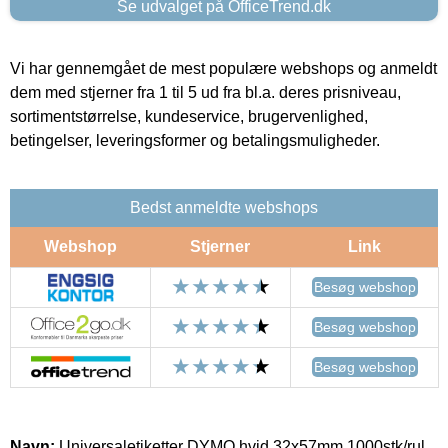
Se udvalget på OfficeTrend.dk
Vi har gennemgået de mest populære webshops og anmeldt
dem med stjerner fra 1 til 5 ud fra bl.a. deres prisniveau,
sortimentstørrelse, kundeservice, brugervenlighed,
betingelser, leveringsformer og betalingsmuligheder.
Bedst anmeldte webshops
Webshop
Stjerner
Link
Besøg webshop
Besøg webshop
Besøg webshop
Navn:
Universaletiketter DYMO hvid 32x57mm 1000stk/rul