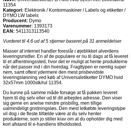
11354
Kategori:
Elektronik / Kontormaskiner / Labels og etiketter /
DYMO LW labels
Producent:
Dymo
Varenummer:
1393173
EAN:
5411313113540
Vurderet til
4.6
ud af 5 stjerner baseret på
31
anmeldelser
Masser af internet handler foreslår i øjeblikket alverdens
leveringsmidler. En af de populære er nu til dags at få leveret
til et afhentningssted, hvor det er muligt at hente produkterne
når det passer ind i din hverdag. Fragttypen er nemlig super
nem, samt oftest ydermere den mest prisbevidste
leveringsløsning ved køb af Universaletiketter DYMO hvid
32x57mm 1000stk/rul 11354.
Du kunne på samme måde forsøge at få pakken leveret
hjem til dig selv eller ud til dit arbejdes adresse. Den viser
sig gerne en anelse mindre prisbillig, men tillige
ualmindeligt gnidningsløs. Den mest letkøbte leveringstype
vil dog i de fleste tilfælde være at du selv henter
produkterne, som jo stiller krav om at du opholder dig med
kort afstand til e-handlens tilholdssted.