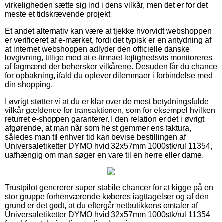
virkeligheden sætte sig ind i dens vilkår, men det er for det
meste et tidskrævende projekt.
Et andet alternativ kan være at tjekke hvorvidt webshoppen
er verificeret af e-mærket, fordi det typisk er en antydning af
at internet webshoppen adlyder den officielle danske
lovgivning, tillige med at e-firmaet lejlighedsvis monitoreres
af fagmænd der behersker vilkårene. Desuden får du chance
for opbakning, ifald du oplever dilemmaer i forbindelse med
din shopping.
I øvrigt støtter vi at du er klar over de mest betydningsfulde
vilkår gældende for transaktionen, som for eksempel hvilken
returret e-shoppen garanterer. I den relation er det i øvrigt
afgørende, at man når som helst gemmer ens faktura,
således man til enhver tid kan bevise bestillingen af
Universaletiketter DYMO hvid 32x57mm 1000stk/rul 11354,
uafhængig om man søger en vare til en herre eller dame.
Trustpilot genererer super stabile chancer for at kigge på en
stor gruppe forhenværende køberes iagttagelser og af den
grund er det godt, at du eftergår netbutikkens omtaler af
Universaletiketter DYMO hvid 32x57mm 1000stk/rul 11354