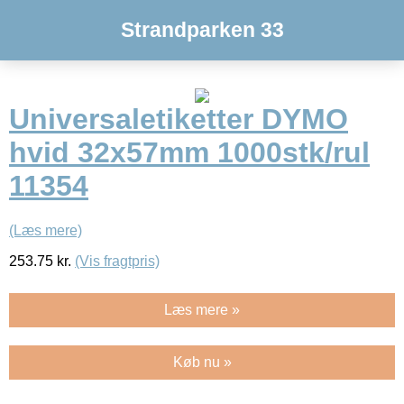
Strandparken 33
Universaletiketter DYMO
hvid 32x57mm 1000stk/rul
11354
(Læs mere)
253.75
kr.
(Vis fragtpris)
Læs mere »
Køb nu »