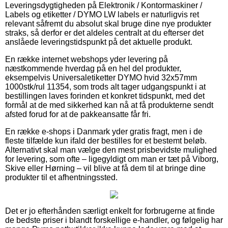
Leveringsdygtigheden på Elektronik / Kontormaskiner /
Labels og etiketter / DYMO LW labels er naturligvis ret
relevant såfremt du absolut skal bruge dine nye produkter
straks, så derfor er det aldeles centralt at du efterser det
anslåede leveringstidspunkt på det aktuelle produkt.
En række internet webshops yder levering på
næstkommende hverdag på en hel del produkter,
eksempelvis Universaletiketter DYMO hvid 32x57mm
1000stk/rul 11354, som trods alt tager udgangspunkt i at
bestillingen laves forinden et konkret tidspunkt, med det
formål at de med sikkerhed kan nå at få produkterne sendt
afsted forud for at de pakkeansatte får fri.
En række e-shops i Danmark yder gratis fragt, men i de
fleste tilfælde kun ifald der bestilles for et bestemt beløb.
Alternativt skal man vælge den mest prisbevidste mulighed
for levering, som ofte – ligegyldigt om man er tæt på Viborg,
Skive eller Hørning – vil blive at få dem til at bringe dine
produkter til et afhentningssted.
Det er jo efterhånden særligt enkelt for forbrugerne at finde
de bedste priser i blandt forskellige e-handler, og følgelig har