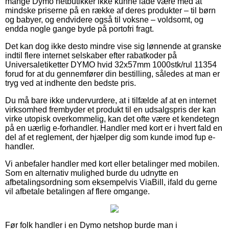
mange Dymo netbutikker ikke kunne lade være med at
mindske priserne på en række af deres produkter – til børn
og babyer, og endvidere også til voksne – voldsomt, og
endda nogle gange byde på portofri fragt.
Det kan dog ikke desto mindre vise sig lønnende at granske
indtil flere internet selskaber efter rabatkoder på
Universaletiketter DYMO hvid 32x57mm 1000stk/rul 11354
forud for at du gennemfører din bestilling, således at man er
tryg ved at indhente den bedste pris.
Du må bare ikke undervurdere, at i tilfælde af at en internet
virksomhed frembyder et produkt til en udsalgspris der kan
virke utopisk overkommelig, kan det ofte være et kendetegn
på en uærlig e-forhandler. Handler med kort er i hvert fald en
del af et reglement, der hjælper dig som kunde imod fup e-
handler.
Vi anbefaler handler med kort eller betalinger med mobilen.
Som en alternativ mulighed burde du udnytte en
afbetalingsordning som eksempelvis ViaBill, ifald du gerne
vil afbetale betalingen af flere omgange.
Før folk handler i en Dymo netshop burde man i