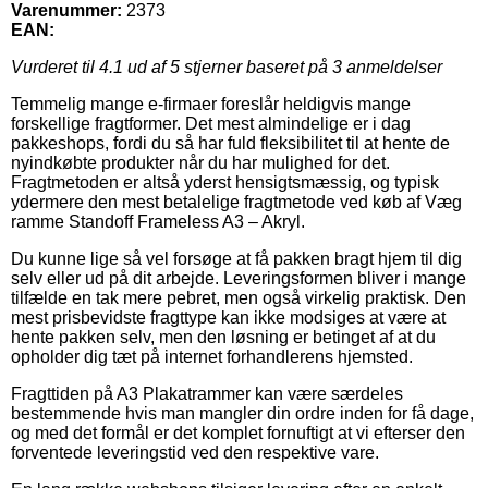
Varenummer:
2373
EAN:
Vurderet til
4.1
ud af 5 stjerner baseret på
3
anmeldelser
Temmelig mange e-firmaer foreslår heldigvis mange
forskellige fragtformer. Det mest almindelige er i dag
pakkeshops, fordi du så har fuld fleksibilitet til at hente de
nyindkøbte produkter når du har mulighed for det.
Fragtmetoden er altså yderst hensigtsmæssig, og typisk
ydermere den mest betalelige fragtmetode ved køb af Væg
ramme Standoff Frameless A3 – Akryl.
Du kunne lige så vel forsøge at få pakken bragt hjem til dig
selv eller ud på dit arbejde. Leveringsformen bliver i mange
tilfælde en tak mere pebret, men også virkelig praktisk. Den
mest prisbevidste fragttype kan ikke modsiges at være at
hente pakken selv, men den løsning er betinget af at du
opholder dig tæt på internet forhandlerens hjemsted.
Fragttiden på A3 Plakatrammer kan være særdeles
bestemmende hvis man mangler din ordre inden for få dage,
og med det formål er det komplet fornuftigt at vi efterser den
forventede leveringstid ved den respektive vare.