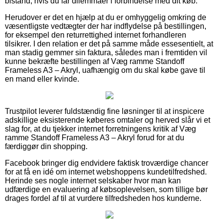
bistand, hvis du får dilemmaer i forbindelse med dit køb.
Herudover er det en hjælp at du er omhyggelig omkring de
væsentligste vedtægter der har indflydelse på bestillingen,
for eksempel den returrettighed internet forhandleren
tilsikrer. I den relation er det på samme måde essesentielt, at
man stadig gemmer sin faktura, således man i fremtiden vil
kunne bekræfte bestillingen af Væg ramme Standoff
Frameless A3 – Akryl, uafhængig om du skal købe gave til
en mand eller kvinde.
Trustpilot leverer fuldstændig fine løsninger til at inspicere
adskillige eksisterende køberes omtaler og herved slår vi et
slag for, at du tjekker internet forretningens kritik af Væg
ramme Standoff Frameless A3 – Akryl forud for at du
færdiggør din shopping.
Facebook bringer dig endvidere faktisk troværdige chancer
for at få en idé om internet webshoppens kundetilfredshed.
Herinde ses nogle internet selskaber hvor man kan
udfærdige en evaluering af købsoplevelsen, som tillige bør
drages fordel af til at vurdere tilfredsheden hos kunderne.