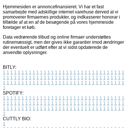
Hjemmesiden er annoncefinansieret. Vi har et fast
samarbejde med adskillige internet varehuse derved at vi
promoverer firmaernes produkter, og indkasserer honorar i
tilfælde af at en af de besøgende på vores hjemmeside
foretager et køb.
Data vedrørende tilbud og online firmaer understøttes
rutinemæssigt, men der gives ikke garantier imod ændringer
der eventuelt er udført efter at vi sidst opdaterede de
anvendte oplysninger.
BITLY:
1
1
1
1
1
1
1
1
1
1
1
1
1
1
1
1
1
1
1
1
1
1
1
1
1
1
1
1
1
1
1
1
1
1
1
1
1
1
1
1
1
1
1
1
1
1
1
1
1
1
1
1
1
1
1
1
1
1
1
1
1
1
1
1
1
1
1
1
1
1
1
1
1
1
1
1
1
1
1
1
1
1
1
1
1
1
1
1
1
1
1
1
1
1
1
1
1
1
1
1
SPOTIFY:
1
1
1
1
1
1
1
1
1
1
1
1
1
1
1
1
1
1
1
1
1
1
1
1
1
1
1
1
1
1
1
1
1
1
1
1
1
1
1
1
1
1
1
1
1
1
1
1
1
1
1
1
1
1
1
1
1
1
1
1
1
1
1
1
1
1
1
1
1
1
1
1
1
1
1
1
1
1
1
1
1
1
1
1
1
1
1
1
1
1
1
1
1
1
1
1
1
1
1
1
CUTTLY BIO:
1