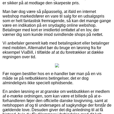
er sikker på at modtage den skarpeste pris.
Man bør dog være så påpasselig, at ifald en internet
webshop markedsfører en vare til salg for en udsalgspris
som er helt fantastisk fremragende, så kan det mange gange
være en indikation på en snydagtig online webshop.
Betalinger med kort er imidlertid omfattet af en lov, der
værner dig som kunde imod svindlende shops på nettet.
Vi anbefaler generelt køb med betalingskort eller betalinger
med mobilen. Alternativt bør du bruge en løsning fra for
eksempel ViaBill, i tilfælde af at du foretrækker at dække
regningen over tid.
Før nogen bestiller hos en e-handler bør man på en vis
måde se på netbutikkens betingelser, det er dog
almindeligvis ikke specielt ophidsende.
En anden løsning er at granske om webbutikken er medlem
af e-mærke ordningen, som kan være et billede på at e-
forhandleren føjer den officielle danske lovgivning, samt at
netshoppen af og til undersøges af sagkyndige der forstår de
gældende love. Desuden giver det dig anledning til at få