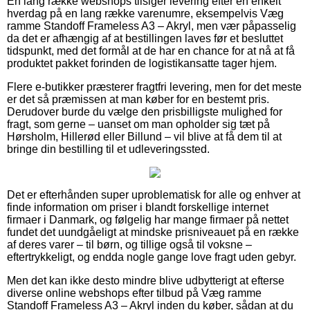
En lang række webshops tilsiger levering efter en enkelt
hverdag på en lang række varenumre, eksempelvis Væg
ramme Standoff Frameless A3 – Akryl, men vær påpasselig
da det er afhængig af at bestillingen laves før et besluttet
tidspunkt, med det formål at de har en chance for at nå at få
produktet pakket forinden de logistikansatte tager hjem.
Flere e-butikker præsterer fragtfri levering, men for det meste
er det så præmissen at man køber for en bestemt pris.
Derudover burde du vælge den prisbilligste mulighed for
fragt, som gerne – uanset om man opholder sig tæt på
Hørsholm, Hillerød eller Billund – vil blive at få dem til at
bringe din bestilling til et udleveringssted.
Det er efterhånden super uproblematisk for alle og enhver at
finde information om priser i blandt forskellige internet
firmaer i Danmark, og følgelig har mange firmaer på nettet
fundet det uundgåeligt at mindske prisniveauet på en række
af deres varer – til børn, og tillige også til voksne –
eftertrykkeligt, og endda nogle gange love fragt uden gebyr.
Men det kan ikke desto mindre blive udbytterigt at efterse
diverse online webshops efter tilbud på Væg ramme
Standoff Frameless A3 – Akryl inden du køber, sådan at du