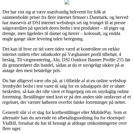
Det har vist sig at være usædvanlig bekvemt for folk at
sammenholde priser fra flere internet firmaer i Danmark, og herved
har massevis af DSI internet webshops set sig tvunget til at presse
salgsværdien på specielt deres bedst i test produkter – til piger og
drenge, men ligeledes til damer og herrer – kolossalt, og endda
nogle gange sikre levering uden beregning.
Det kan til hver en tid være tiden værd at kontrollere en række
internet outlets efter rabatkoder på Vægbanner profil tilbehør, 4
beslag, Til vægmontering, Alu, DSI Outdoor Banner Profile 255 før
du gennemfører din handel, sådan at du er usvigeligt sikker på at
antage den mest betalelige pris.
Du bør alligevel være obs på, at i tilfælde af at en online webshop
frembyder bedst i test varer til salg for en udsalgspris der er uhørt
beskeden, så kan det ofte være et fingerpeg om en snydagtig online
forretning. Bestillinger med kort er på den anden side omfavnet af et
regelsæt, der værner køberen overfor falske forretninger på nettet.
Generelt slår vi et slag for kortbestillinger eller MobilePay. Som et
alternativ kan du anvende en afbetalingsordning fra for eksempel
ViaBill, forudsat du har til hensigt at afdrage omkostningerne over
flere uger.