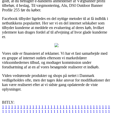
godt, at du betragter e-handlens anmeldelser af Vægbanner profil
tilbehør, 4 beslag, Til vægmontering, Alu, DSI Outdoor Banner
Profile 255 før du køber.
Facebook tilbyder ligeledes en del nyttige metoder til at få indblik i
netbutikkens popularitet. Her ser vi en del internet selskaber som
tilbyder kunderne at meddele en evaluering af deres køb, hvilket
ydermere kan drages fordel af til afvejning af hvor glade kunderne
er.
Vores side er finansieret af reklamer. Vi har et fast samarbejde med
en gruppe af internet outlets eftersom vi markedsfører
virksomhedernes tilbud, og modtager kommission under
forudsætning af at en af vores besøgende realiserer et indkøb.
Viden vedrørende produkter og shops på nettet i Danmark
vedligeholdes ofte, men der tages ikke ansvar for modifikationer der
kan være realiseret efter at vi sidste gang opdaterede de viste
oplysninger.
BITLY:
1
1
1
1
1
1
1
1
1
1
1
1
1
1
1
1
1
1
1
1
1
1
1
1
1
1
1
1
1
1
1
1
1
1
1
1
1
1
1
1
1
1
1
1
1
1
1
1
1
1
1
1
1
1
1
1
1
1
1
1
1
1
1
1
1
1
1
1
1
1
1
1