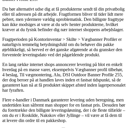
Du bør alternativt udse dig at få produkterne sendt til din privatbolig
eller til adressen på dit arbejde. Fragtformen bliver til tider lidt mere
pebret, men ydermere vældig uproblematisk. Den billigste fragttype
kan ikke modsiges at være at du selv henter produkterne, hvilket
kræver at du fysisk befinder dig nær internet shoppens arbejdslager.
Fragtperioden på Kontorinventar > Skilte > Vægbanner Profiler er
naturligvis temmelig betydningsfuld om du behøver din pakke
øjeblikkeligt, så herved er det ganske afgørende at du gransker den
forventede leveringsdato ved det pågældende produkt.
En lang række internet shops annoncerer levering på blot en enkelt
hverdag på en masse varer, eksempelvis Vægbanner profil tilbehør,
4 beslag, Til vægmontering, Alu, DSI Outdoor Banner Profile 255,
der dog beroer på at handlen laves inden et fastsat tidspunkt, så de
garanteret kan nå at få produktet skippet afsted inden lagerpersonalet
har fyraften.
Flere e-handler i Danmark garanterer levering uden beregning, men
undertiden kun såfremt man shopper for en fastsat pris. Desuden bør
du foretrække den billigste leveringsløsning, der i de fleste tilfælde –
om du er i Roskilde, Nakskov eller Jyllinge – vil være at få dem til
at levere din ordre til en pakkeshop.