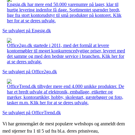
Engsig.dk har mere end 50.000 varenumre på lager, klar til
hurtig levering indenfor få dage. Sortimentet spænder bredt,
lige fra stort kontorudstyr til små produkter på kontoret. Klik
her for at se deres udvalg.
Se udvalget på Engsig.dk
Office2go.dk startede i 2011, med det formål at levere
kontormøbler til meget konkurrencedygtige priser, leveret med
det samme og med den bedste service i branchen. Klik her for
at se deres udvalg.
Se udvalget på Office2go.dk
OfficeTrend.dk tilbyder mere end 4.000 unikke produkter. De
har et bredt udvalg af elektronik, emballage, etiketter og
mærker, kontorartikler, hobby, skolestart, gæstebøger og foto,
tasker m.m. Klik her for at se deres udvalg.
Se udvalget på OfficeTrend.dk
Vi har gennemgået de mest populære webshops og anmeldt dem
med stjerner fra 1 til 5 ud fra bl.a. deres prisniveau,