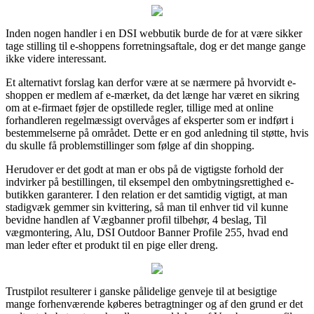
Inden nogen handler i en DSI webbutik burde de for at være sikker
tage stilling til e-shoppens forretningsaftale, dog er det mange gange
ikke videre interessant.
Et alternativt forslag kan derfor være at se nærmere på hvorvidt e-
shoppen er medlem af e-mærket, da det længe har været en sikring
om at e-firmaet føjer de opstillede regler, tillige med at online
forhandleren regelmæssigt overvåges af eksperter som er indført i
bestemmelserne på området. Dette er en god anledning til støtte, hvis
du skulle få problemstillinger som følge af din shopping.
Herudover er det godt at man er obs på de vigtigste forhold der
indvirker på bestillingen, til eksempel den ombytningsrettighed e-
butikken garanterer. I den relation er det samtidig vigtigt, at man
stadigvæk gemmer sin kvittering, så man til enhver tid vil kunne
bevidne handlen af Vægbanner profil tilbehør, 4 beslag, Til
vægmontering, Alu, DSI Outdoor Banner Profile 255, hvad end
man leder efter et produkt til en pige eller dreng.
Trustpilot resulterer i ganske pålidelige genveje til at besigtige
mange forhenværende køberes betragtninger og af den grund er det