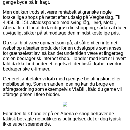
gange byde på fri fragt.
Men det kan trods alt være rentabelt at granske nogle
forskellige shops på nettet efter udsalg på Vægbeslag, Til
4.45L 8L 15L affaldsspande med sving låg, Hvid, Metal,
Abena forud for at du færdiggør din shopping, sådan at du er
usvigeligt sikker på at modtage den mindst kostelige pris.
Du skal blot være opmærksom på, at såfremt en internet
webshop afsætter produkter for en udsalgspris som anses
for grænseløst lav, så kan det undertiden være et fingerpeg
om en bedragerisk internet shop. Handler med kort er i hvert
fald dækket ind under et regelsæt, der bistår køber overfor
bedrageriske e-firmaer.
Generelt anbefaler vi køb med gængse betalingskort eller
mobilbetaling. Som en anden løsning kan du bruge en
afdragsordning som eksempelvis ViaBill, ifald du gerne vil
afdrage prisen i flere bidder.
Forinden folk handler på en Abena e-shop behøver de
faktisk betragte netbutikkens betingelser, det er dog typisk
ikke super spændende.