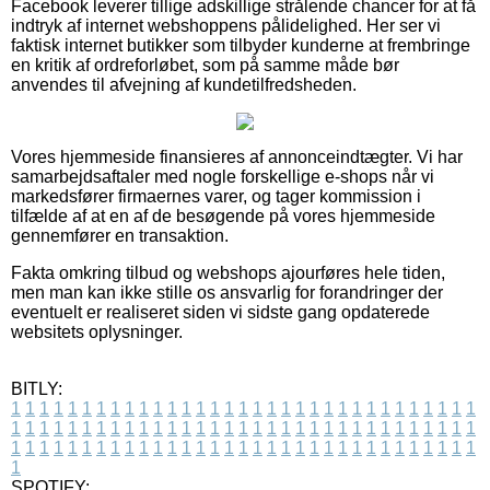
Facebook leverer tillige adskillige strålende chancer for at få
indtryk af internet webshoppens pålidelighed. Her ser vi
faktisk internet butikker som tilbyder kunderne at frembringe
en kritik af ordreforløbet, som på samme måde bør
anvendes til afvejning af kundetilfredsheden.
Vores hjemmeside finansieres af annonceindtægter. Vi har
samarbejdsaftaler med nogle forskellige e-shops når vi
markedsfører firmaernes varer, og tager kommission i
tilfælde af at en af de besøgende på vores hjemmeside
gennemfører en transaktion.
Fakta omkring tilbud og webshops ajourføres hele tiden,
men man kan ikke stille os ansvarlig for forandringer der
eventuelt er realiseret siden vi sidste gang opdaterede
websitets oplysninger.
BITLY:
1
1
1
1
1
1
1
1
1
1
1
1
1
1
1
1
1
1
1
1
1
1
1
1
1
1
1
1
1
1
1
1
1
1
1
1
1
1
1
1
1
1
1
1
1
1
1
1
1
1
1
1
1
1
1
1
1
1
1
1
1
1
1
1
1
1
1
1
1
1
1
1
1
1
1
1
1
1
1
1
1
1
1
1
1
1
1
1
1
1
1
1
1
1
1
1
1
1
1
1
SPOTIFY: