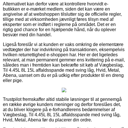
Alternativet kan derfor være at kontrollere hvorvidt e-
butikken er e-mærket medlem, siden det kan være en
angivelse af at webshoppen tilslutter sig de officielle regler,
tillige med at virksomheden jævnligt føres tilsyn med af
eksperter som er indført i reglerne på området. Det er en
rigtig god chance for en hjælpende hånd, når du oplever
besvær med din handel.
Ligeså foreslår vi at kunden er vaks omkring de elementære
vedtægter der har indvirkning på transaktionen, eksempelvis
hvilken returrettighed e-shoppen har. Her er det ligeledes
relevant, at man permanent gemmer ens kvittering på e-mail,
således man i fremtiden kan bekræfte sit køb af Vægbeslag,
Til 4.45L 8L 15L affaldsspande med sving låg, Hvid, Metal,
Abena, uanset om du er på udkig efter produkter til en dreng
eller pige.
Trustpilot fremskaffer altid stabile løsninger til at gennemgå
en række øvrige kunders meninger og derfor foreslåes det,
at du bliver klogere på e-forhandlerens bedømmelser af
Vægbeslag, Til 4.45L 8L 15L affaldsspande med sving låg,
Hvid, Metal, Abena før du placerer din ordre.