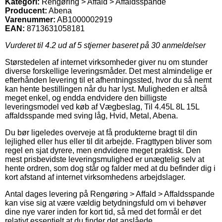
Kategori:
Rengøring > Affald > Affaldsspande
Producent:
Abena
Varenummer:
AB1000002919
EAN:
8713631058181
Vurderet til
4.2
ud af 5 stjerner baseret på
30
anmeldelser
Størstedelen af internet virksomheder giver nu om stunder
diverse forskellige leveringsmåder. Det mest almindelige er
efterhånden levering til et afhentningssted, hvor du så nemt
kan hente bestillingen når du har lyst. Muligheden er altså
meget enkel, og endda endvidere den billigste
leveringsmodel ved køb af Vægbeslag, Til 4.45L 8L 15L
affaldsspande med sving låg, Hvid, Metal, Abena.
Du bør ligeledes overveje at få produkterne bragt til din
lejlighed eller hus eller til dit arbejde. Fragttypen bliver som
regel en sjat dyrere, men endvidere meget praktisk. Den
mest prisbevidste leveringsmulighed er unægtelig selv at
hente ordren, som dog står og falder med at du befinder dig i
kort afstand af internet virksomhedens arbejdslager.
Antal dages levering på Rengøring > Affald > Affaldsspande
kan vise sig at være vældig betydningsfuld om vi behøver
dine nye varer inden for kort tid, så med det formål er det
relativt essentielt at du finder det anslåede