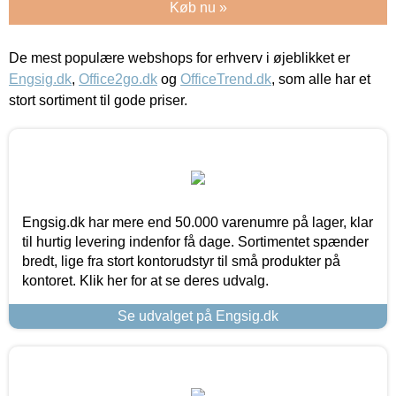
Køb nu »
De mest populære webshops for erhverv i øjeblikket er
Engsig.dk
,
Office2go.dk
og
OfficeTrend.dk
, som alle har et
stort sortiment til gode priser.
Engsig.dk har mere end 50.000 varenumre på lager, klar
til hurtig levering indenfor få dage. Sortimentet spænder
bredt, lige fra stort kontorudstyr til små produkter på
kontoret. Klik her for at se deres udvalg.
Se udvalget på Engsig.dk