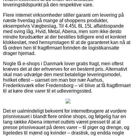
leveringstidspunkt på den respektive vare.
Flere internet virksomheder stiller garanti om levering på
næste hverdag på mange af shoppens produkter,
eksempelvis Vægbeslag, Til 4.45L 8L 15L affaldsspande
med sving låg, Hvid, Metal, Abena, men som ikke desto
mindre forudsætter at der bestilles tidligere end et konkret
klokkeslæt, med hensynstagen til at de garanteret kan nå at
få ordren hen til fragtfirmaet forinden de logistikansatte
drager hjemad.
Nogle få e-shops i Danmark lover gratis fragt, men oftest
kræves det at der erhverves for en bestemt pris. Alternativt
skal man udvælge den mest betalelige leveringsmodel,
hvilket oftest – uanset om man bor nær Aarhus,
Frederiksværk eller Fredensborg – vil blive at få fragtfirmaet
til at køre dine varer til et udleveringssted.
Det er ualmindeligt bekvemt for internetbrugere at vurdere
prisniveauet i blandt flere online shops, og følgelig har en
lang række Abena internet outlets været presset til at at
presse prisniveauet på deres varer – til piger og drenge, og
ligeledes til mænd og kvinder – drastisk, og endda nogle