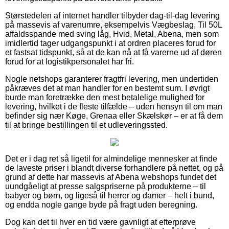
Størstedelen af internet handler tilbyder dag-til-dag levering
på massevis af varenumre, eksempelvis Vægbeslag, Til 50L
affaldsspande med sving låg, Hvid, Metal, Abena, men som
imidlertid tager udgangspunkt i at ordren placeres forud for
et fastsat tidspunkt, så at de kan nå at få varerne ud af døren
forud for at logistikpersonalet har fri.
Nogle netshops garanterer fragtfri levering, men undertiden
påkræves det at man handler for en bestemt sum. I øvrigt
burde man foretrække den mest betalelige mulighed for
levering, hvilket i de fleste tilfælde – uden hensyn til om man
befinder sig nær Køge, Grenaa eller Skælskør – er at få dem
til at bringe bestillingen til et udleveringssted.
Det er i dag ret så ligetil for almindelige mennesker at finde
de laveste priser i blandt diverse forhandlere på nettet, og på
grund af dette har massevis af Abena webshops fundet det
uundgåeligt at presse salgspriserne på produkterne – til
babyer og børn, og ligeså til herrer og damer – helt i bund,
og endda nogle gange byde på fragt uden beregning.
Dog kan det til hver en tid være gavnligt at efterprøve