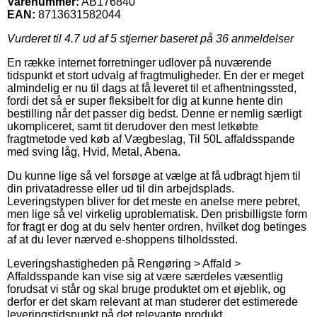
Varenummer:
AB176840
EAN:
8713631582044
Vurderet til
4.7
ud af 5 stjerner baseret på
36
anmeldelser
En række internet forretninger udlover på nuværende
tidspunkt et stort udvalg af fragtmuligheder. En der er meget
almindelig er nu til dags at få leveret til et afhentningssted,
fordi det så er super fleksibelt for dig at kunne hente din
bestilling når det passer dig bedst. Denne er nemlig særligt
ukompliceret, samt tit derudover den mest letkøbte
fragtmetode ved køb af Vægbeslag, Til 50L affaldsspande
med sving låg, Hvid, Metal, Abena.
Du kunne lige så vel forsøge at vælge at få udbragt hjem til
din privatadresse eller ud til din arbejdsplads.
Leveringstypen bliver for det meste en anelse mere pebret,
men lige så vel virkelig uproblematisk. Den prisbilligste form
for fragt er dog at du selv henter ordren, hvilket dog betinges
af at du lever nærved e-shoppens tilholdssted.
Leveringshastigheden på Rengøring > Affald >
Affaldsspande kan vise sig at være særdeles væsentlig
forudsat vi står og skal bruge produktet om et øjeblik, og
derfor er det skam relevant at man studerer det estimerede
leveringstidspunkt på det relevante produkt.