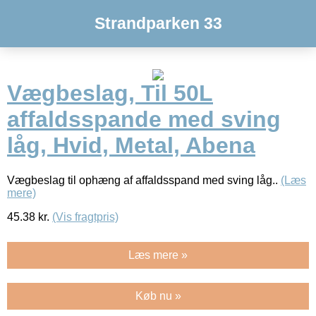
Strandparken 33
Vægbeslag, Til 50L
affaldsspande med sving
låg, Hvid, Metal, Abena
Vægbeslag til ophæng af affaldsspand med sving låg..
(Læs
mere)
45.38
kr.
(Vis fragtpris)
Læs mere »
Køb nu »