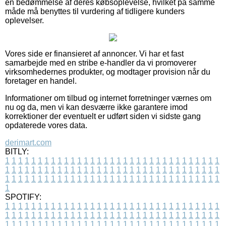
en bedømmelse af deres købsoplevelse, hvilket på samme
måde må benyttes til vurdering af tidligere kunders
oplevelser.
Vores side er finansieret af annoncer. Vi har et fast
samarbejde med en stribe e-handler da vi promoverer
virksomhedernes produkter, og modtager provision når du
foretager en handel.
Informationer om tilbud og internet forretninger værnes om
nu og da, men vi kan desværre ikke garantere imod
korrektioner der eventuelt er udført siden vi sidste gang
opdaterede vores data.
derimart.com
BITLY:
1
1
1
1
1
1
1
1
1
1
1
1
1
1
1
1
1
1
1
1
1
1
1
1
1
1
1
1
1
1
1
1
1
1
1
1
1
1
1
1
1
1
1
1
1
1
1
1
1
1
1
1
1
1
1
1
1
1
1
1
1
1
1
1
1
1
1
1
1
1
1
1
1
1
1
1
1
1
1
1
1
1
1
1
1
1
1
1
1
1
1
1
1
1
1
1
1
1
1
1
SPOTIFY:
1
1
1
1
1
1
1
1
1
1
1
1
1
1
1
1
1
1
1
1
1
1
1
1
1
1
1
1
1
1
1
1
1
1
1
1
1
1
1
1
1
1
1
1
1
1
1
1
1
1
1
1
1
1
1
1
1
1
1
1
1
1
1
1
1
1
1
1
1
1
1
1
1
1
1
1
1
1
1
1
1
1
1
1
1
1
1
1
1
1
1
1
1
1
1
1
1
1
1