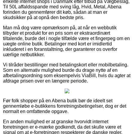
enkelte internet shops i Danmark efter tilbud på Vægbeslag,
Til 50L affaldsspande med sving låg, Hvid, Metal, Abena
forinden du gennemfører dit køb, sådan at man er
skudsikker på at opnå den bedste pris.
Man må dog være opmærksom på, at når en webbutik
tilbyder et produkt for en pris som er ekstraordinært
tiltalende, burde det i nogle tilfælde være et fingerpeg om en
uægte online butik. Betalinger med kort er imidlertid
inkluderet i en foranstaltning, der garanterer os overfor
uærlige netbutikker.
Vi tilråder bestillinger med betalingskort eller mobilbetaling.
Som en alternativ mulighed burde du drage nytte af en
afbetalingsordning som eksempelvis ViaBill, hvis du agter at
afdrage prisen over en længere periode.
Før folk shopper på en Abena butik bør de ideelt set
gennemløbe e-butikkens forretningsbetingelser, dog er det
normalt en omfattende opgave.
En anden mulighed er at granske hvorvidt internet
forretningen er e-mærke godkendt, da det skulle være et
signal om at e-forretningen respekterer de danske regler,