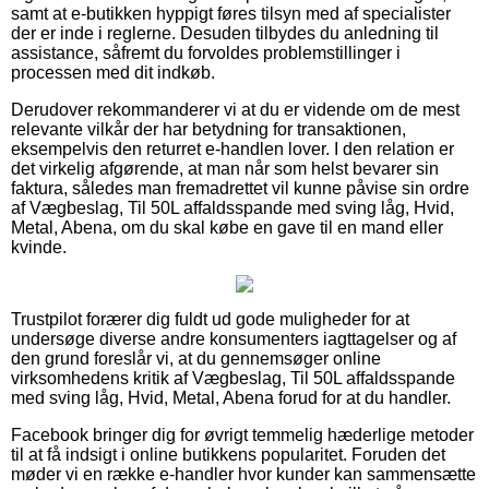
samt at e-butikken hyppigt føres tilsyn med af specialister
der er inde i reglerne. Desuden tilbydes du anledning til
assistance, såfremt du forvoldes problemstillinger i
processen med dit indkøb.
Derudover rekommanderer vi at du er vidende om de mest
relevante vilkår der har betydning for transaktionen,
eksempelvis den returret e-handlen lover. I den relation er
det virkelig afgørende, at man når som helst bevarer sin
faktura, således man fremadrettet vil kunne påvise sin ordre
af Vægbeslag, Til 50L affaldsspande med sving låg, Hvid,
Metal, Abena, om du skal købe en gave til en mand eller
kvinde.
Trustpilot forærer dig fuldt ud gode muligheder for at
undersøge diverse andre konsumenters iagttagelser og af
den grund foreslår vi, at du gennemsøger online
virksomhedens kritik af Vægbeslag, Til 50L affaldsspande
med sving låg, Hvid, Metal, Abena forud for at du handler.
Facebook bringer dig for øvrigt temmelig hæderlige metoder
til at få indsigt i online butikkens popularitet. Foruden det
møder vi en række e-handler hvor kunder kan sammensætte