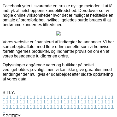
Facebook yder tilsvarende en række nyttige metoder til at få
indtryk af netshoppens kundetilfredshed. Derudover ser vi
nogle online virksomheder hvor det er muligt at nedfælde en
omtale af ordreforløbet, hvilket ligeledes burde bruges til at
bedømme kundernes tilfredshed.
Vores website er finansieret af indtægter fra annoncer. Vi har
samarbejdsaftaler med flere e-firmaer eftersom vi fremviser
forretningernes produkter, og indhenter provision om en af
vores besøgende fuldfører en ordre.
Oplysninger angående varer og butikker på nettet
vedligeholdes jævnligt, men vi kan ikke give garantier imod
ændringer der muligvis er udarbejdet efter sidste opdatering
af vores data.
BITLY:
1
1
1
1
1
1
1
1
1
1
1
1
1
1
1
1
1
1
1
1
1
1
1
1
1
1
1
1
1
1
1
1
1
1
1
1
1
1
1
1
1
1
1
1
1
1
1
1
1
1
1
1
1
1
1
1
1
1
1
1
1
1
1
1
1
1
1
1
1
1
1
1
1
1
1
1
1
1
1
1
1
1
1
1
1
1
1
1
1
1
1
1
1
1
1
1
1
1
1
1
SPOTIFY: