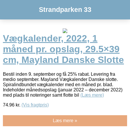
Strandparken 33
Vægkalender, 2022, 1
måned pr. opslag, 29.5×39
cm, Mayland Danske Slotte
Bestil inden 9. september og få 25% rabat. Levering fra
medio september. Mayland Vægkalender Danske slotte.
Spiralindbundet vægkalender med en måned pr. blad.
Indeholder månedsopslag (januar 2022 – december 2022)
med plads til noteringer samt flotte bil
(Læs mere)
74.96
kr.
(Vis fragtpris)
Læs mere »