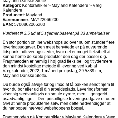
Mayland Danske Slotte
Kategori:
Kontorartikler > Mayland Kalendere > Væg
Kalendere
Producent:
Mayland
Varenummer:
MAY22066200
EAN:
5700862066200
Vurderet til
3.5
ud af 5 stjerner baseret på
33
anmeldelser
En stor portion online webshops udlover nu om stunder flere
leveringsudgaver. Den mest benyttede er på nuværende
tidspunkt udleveringssteder, hvor det er meget fleksibelt at
kunne hente de købte produkter den dag der passer dig.
Fragtmetoden er nemlig i høj grad fleksibel, og tit ydermere
den mindst kostelige metode til levering ved køb af
Vægkalender, 2022, 1 måned pr. opslag, 29.5×39 cm,
Mayland Danske Slotte.
Du burde også afveje for og imod at få pakken sendt hjem til
hvor du bor eller ud til din arbejdsplads. Leveringsformen
viser sig sædvanligvis en smule dyrere, men til gengæld
usædvanlig ligetil. Den prisbilligste leveringsudgave er uden
tvivl at hente produkterne selv, men dette nødvendiggør at
du har bopæl nærved webshoppens bopæl.
Fragtperioden på Kontorartikler > Mayland Kalendere > Væg