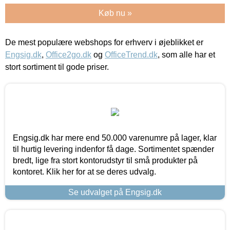
Køb nu »
De mest populære webshops for erhverv i øjeblikket er
Engsig.dk
,
Office2go.dk
og
OfficeTrend.dk
, som alle har et
stort sortiment til gode priser.
Engsig.dk har mere end 50.000 varenumre på lager, klar
til hurtig levering indenfor få dage. Sortimentet spænder
bredt, lige fra stort kontorudstyr til små produkter på
kontoret. Klik her for at se deres udvalg.
Se udvalget på Engsig.dk