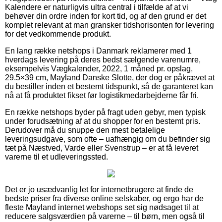
Kalendere er naturligvis ultra central i tilfælde af at vi
behøver din ordre inden for kort tid, og af den grund er det
komplet relevant at man gransker tidshorisonten for levering
for det vedkommende produkt.
En lang række netshops i Danmark reklamerer med 1
hverdags levering på deres bedst sælgende varenumre,
eksempelvis Vægkalender, 2022, 1 måned pr. opslag,
29.5×39 cm, Mayland Danske Slotte, der dog er påkrævet at
du bestiller inden et bestemt tidspunkt, så de garanteret kan
nå at få produktet fikset før logistikmedarbejderne får fri.
En række netshops byder på fragt uden gebyr, men typisk
under forudsætning af at du shopper for en bestemt pris.
Derudover må du snuppe den mest betalelige
leveringsudgave, som ofte – uafhængig om du befinder sig
tæt på Næstved, Varde eller Svenstrup – er at få leveret
varerne til et udleveringssted.
Det er jo usædvanlig let for internetbrugere at finde de
bedste priser fra diverse online selskaber, og ergo har de
fleste Mayland internet webshops set sig nødsaget til at
reducere salgsværdien på varerne – til børn, men også til