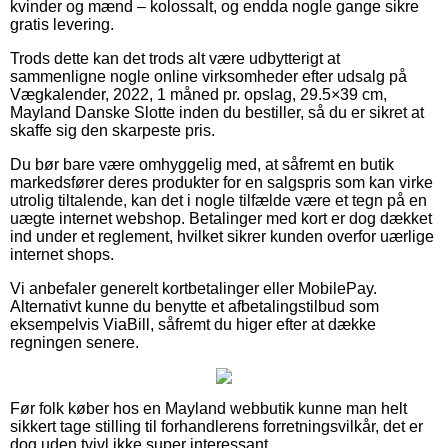
kvinder og mænd – kolossalt, og endda nogle gange sikre
gratis levering.
Trods dette kan det trods alt være udbytterigt at
sammenligne nogle online virksomheder efter udsalg på
Vægkalender, 2022, 1 måned pr. opslag, 29.5×39 cm,
Mayland Danske Slotte inden du bestiller, så du er sikret at
skaffe sig den skarpeste pris.
Du bør bare være omhyggelig med, at såfremt en butik
markedsfører deres produkter for en salgspris som kan virke
utrolig tiltalende, kan det i nogle tilfælde være et tegn på en
uægte internet webshop. Betalinger med kort er dog dækket
ind under et reglement, hvilket sikrer kunden overfor uærlige
internet shops.
Vi anbefaler generelt kortbetalinger eller MobilePay.
Alternativt kunne du benytte et afbetalingstilbud som
eksempelvis ViaBill, såfremt du higer efter at dække
regningen senere.
Før folk køber hos en Mayland webbutik kunne man helt
sikkert tage stilling til forhandlerens forretningsvilkår, det er
dog uden tvivl ikke super interessant.