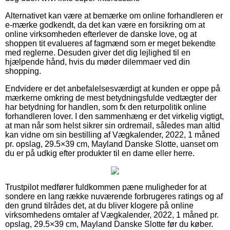
Alternativet kan være at bemærke om online forhandleren er
e-mærke godkendt, da det kan være en forsikring om at
online virksomheden efterlever de danske love, og at
shoppen tit evalueres af fagmænd som er meget bekendte
med reglerne. Desuden giver det dig lejlighed til en
hjælpende hånd, hvis du møder dilemmaer ved din
shopping.
Endvidere er det anbefalelsesværdigt at kunden er oppe på
mærkerne omkring de mest betydningsfulde vedtægter der
har betydning for handlen, som fx den returpolitik online
forhandleren lover. I den sammenhæng er det virkelig vigtigt,
at man når som helst sikrer sin ordremail, således man altid
kan vidne om sin bestilling af Vægkalender, 2022, 1 måned
pr. opslag, 29.5×39 cm, Mayland Danske Slotte, uanset om
du er på udkig efter produkter til en dame eller herre.
Trustpilot medfører fuldkommen pæne muligheder for at
sondere en lang række nuværende forbrugeres ratings og af
den grund tilrådes det, at du bliver klogere på online
virksomhedens omtaler af Vægkalender, 2022, 1 måned pr.
opslag, 29.5×39 cm, Mayland Danske Slotte før du køber.