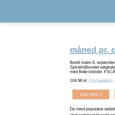
måned pr. o
Bestil inden 9. septembe
Spiralindbundet vægkal
med flotte billeder. FSC
104.96
kr.
(Vis fragtpris)
Læs mere »
De mest populære websho