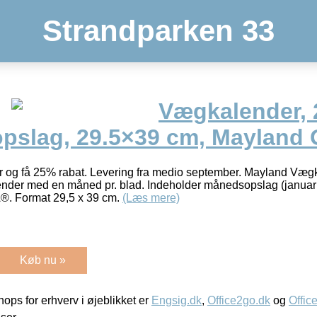
Strandparken 33
Vægkalender, 
pslag, 29.5×39 cm, Mayland G
r og få 25% rabat. Levering fra medio september. Mayland Vægk
ender med en måned pr. blad. Indeholder månedsopslag (janua
Â®. Format 29,5 x 39 cm.
(Læs mere)
Køb nu »
ps for erhverv i øjeblikket er
Engsig.dk
,
Office2go.dk
og
Offic