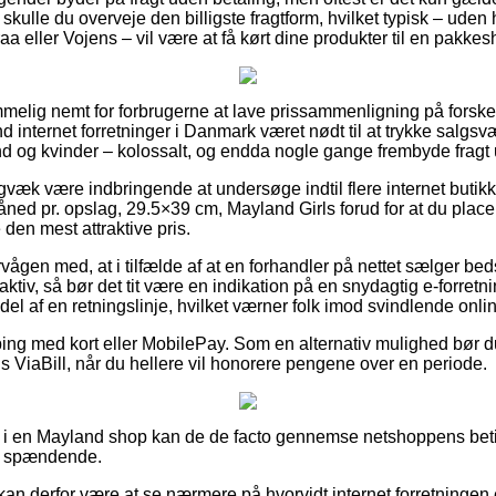
s skulle du overveje den billigste fragtform, hvilket typisk – ude
a eller Vojens – vil være at få kørt dine produkter til en pakkes
melig nemt for forbrugerne at lave prissammenligning på forskel
d internet forretninger i Danmark været nødt til at trykke salgs
mænd og kvinder – kolossalt, og endda nogle gange frembyde frag
gvæk være indbringende at undersøge indtil flere internet butikk
ed pr. opslag, 29.5×39 cm, Mayland Girls forud for at du placer
den mest attraktive pris.
ågen med, at i tilfælde af at en forhandler på nettet sælger bedst 
raktiv, så bør det tit være en indikation på en snydagtig e-forretn
el af en retningslinje, hvilket værner folk imod svindlende onl
pping med kort eller MobilePay. Som en alternativ mulighed bør 
s ViaBill, når du hellere vil honorere pengene over en periode.
i en Mayland shop kan de de facto gennemse netshoppens betin
ig spændende.
n derfor være at se nærmere på hvorvidt internet forretningen e