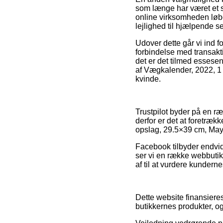
som længe har været et s
online virksomheden løb
lejlighed til hjælpende s
Udover dette går vi ind 
forbindelse med transakti
det er det tilmed essesen
af Vægkalender, 2022, 1 
kvinde.
Trustpilot byder på en r
derfor er det at foretræ
opslag, 29.5×39 cm, Mayl
Facebook tilbyder endvid
ser vi en række webbutikk
af til at vurdere kunderne
Dette website finansieres
butikkernes produkter, og