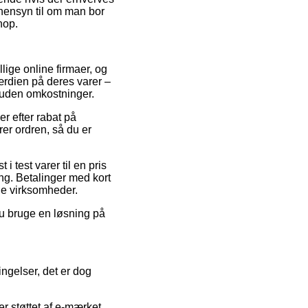
n hensyn til om man bor
hop.
lige online firmaer, og
værdien på deres varer –
t uden omkostninger.
er efter rabat på
er ordren, så du er
i test varer til en pris
ing. Betalinger med kort
ine virksomheder.
du bruge en løsning på
gelser, det er dog
r støttet af e-mærket,