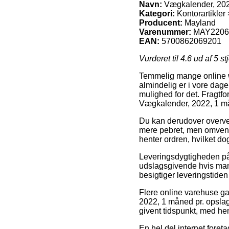
Navn:
Vægkalender, 2022
Kategori:
Kontorartikle
Producent:
Mayland
Varenummer:
MAY2206
EAN:
5700862069201
Vurderet til
4.6
ud af 5 st
Temmelig mange online w
almindelig er i vore dage
mulighed for det. Fragtfo
Vægkalender, 2022, 1 må
Du kan derudover overveje
mere pebret, men omvendt
henter ordren, hvilket d
Leveringsdygtigheden på 
udslagsgivende hvis man 
besigtiger leveringstid
Flere online varehuse ga
2022, 1 måned pr. opslag
givent tidspunkt, med hen
En hel del internet fore