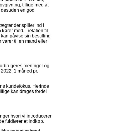
vgivning, tillige med at
r desuden en god
gter der spiller ind i
ører med. I relation til
 kan påvise sin bestilling
varer til en mand eller
 forbrugeres meninger og
, 2022, 1 måned pr.
kens kundefokus. Herinde
illige kan drages fordel
nger hvori vi introducerer
e fuldfører et indkøb.