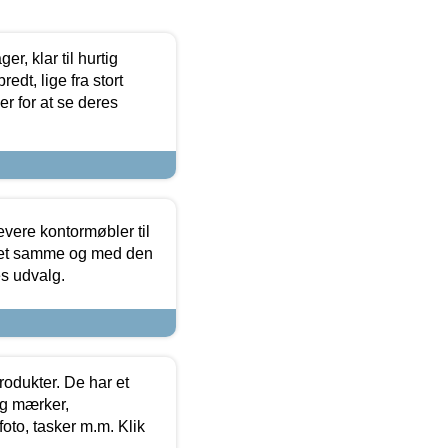
, klar til hurtig
edt, lige fra stort
er for at se deres
evere kontormøbler til
 det samme og med den
es udvalg.
rodukter. De har et
og mærker,
foto, tasker m.m. Klik