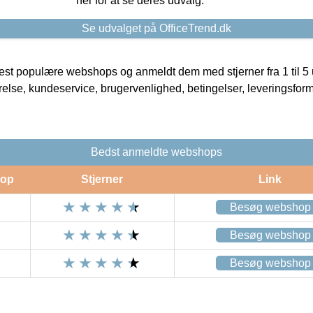
her for at se deres udvalg.
Se udvalget på OfficeTrend.dk
t populære webshops og anmeldt dem med stjerner fra 1 til 5 ud
rrelse, kundeservice, brugervenlighed, betingelser, leveringsfor
Bedst anmeldte webshops
op
Stjerner
Link
Besøg webshop
Besøg webshop
Besøg webshop