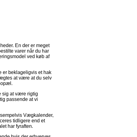
heder. En der er meget
stilte varer når du har
everingsmodel ved køb af
e er beklageligvis et hak
ægtes at være at du selv
bopæl.
ig at være rigtig
tig passende at vi
eksempelvis Vægkalender,
eres tidligere end et
et har fyraften.
dende hvis der erhverves