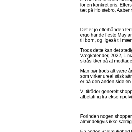
for en konkret pris. Eller
tæt på Holstebro, Aabenra
Det er jo efterhånden tem
ergo har de fleste Maylan
til børn, og ligeså til 
Trods dette kan det stadi
Vægkalender, 2022, 1 mån
skråsikker på at modtage 
Man bør trods alt være årv
som virker urealistisk att
er på den anden side en d
Vi tilråder generelt sho
afbetaling fra eksempelvi
Forinden nogen shopper 
almindeligvis ikke særl
En anden valgmulighed ka