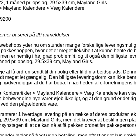
, 1 måned pr. opslag, 29.5×39 cm, Mayland Girls
r > Mayland Kalendere > Væg Kalendere
9200
jerner baseret på
29
anmeldelser
ebshops yder nu om stunder mange forskellige leveringsmulig
 pakkeshoppen, hvor det er meget fleksibelt at kunne hente de be
rmen er nemlig i høj grad problemfri, og tit også den billigste l
ned pr. opslag, 29.5×39 cm, Mayland Girls.
 at få ordren sendt til din bolig eller til din arbejdsplads. Denn
 meget let gængelig. Den billigste leveringsform kan ikke ben
og nødvendiggør at du har bopæl i nærheden af e-forretningens 
Kontorartikler > Mayland Kalendere > Væg Kalendere kan vise s
behøver dine nye varer øjeblikkeligt, og af den grund er det rig
en ved den pågældende vare.
ranterer 1 hverdags levering på en række af deres produkter, 
, 29.5×39 cm, Mayland Girls, men det kræver at bestillingen plac
synstagen til at de kan nå at få pakken ordnet før pakkepersonal
tagender byder på fragt uden betaling, men oftest er det kun gæl