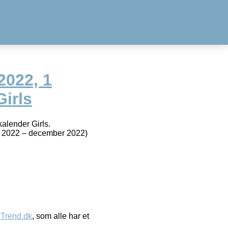
2022, 1
irls
alender Girls.
r 2022 – december 2022)
eTrend.dk
, som alle har et