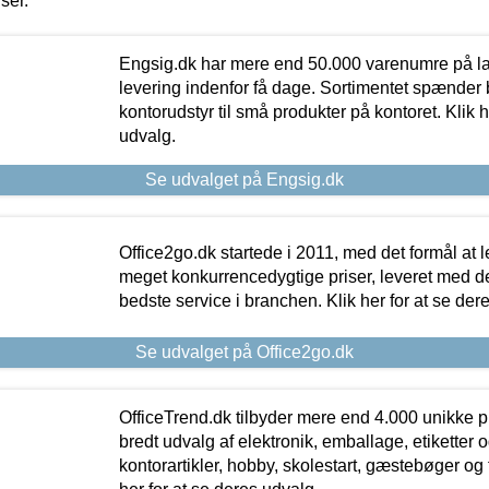
iser.
Engsig.dk har mere end 50.000 varenumre på lager
levering indenfor få dage. Sortimentet spænder br
kontorudstyr til små produkter på kontoret. Klik h
udvalg.
Se udvalget på Engsig.dk
Office2go.dk startede i 2011, med det formål at l
meget konkurrencedygtige priser, leveret med
bedste service i branchen. Klik her for at se der
Se udvalget på Office2go.dk
OfficeTrend.dk tilbyder mere end 4.000 unikke p
bredt udvalg af elektronik, emballage, etiketter 
kontorartikler, hobby, skolestart, gæstebøger og 