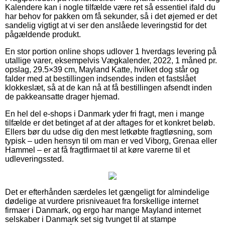
Kalendere kan i nogle tilfælde være ret så essentiel ifald du
har behov for pakken om få sekunder, så i det øjemed er det
sandelig vigtigt at vi ser den anslåede leveringstid for det
pågældende produkt.
En stor portion online shops udlover 1 hverdags levering på
utallige varer, eksempelvis Vægkalender, 2022, 1 måned pr.
opslag, 29.5×39 cm, Mayland Katte, hvilket dog står og
falder med at bestillingen indsendes inden et fastslået
klokkeslæt, så at de kan nå at få bestillingen afsendt inden
de pakkeansatte drager hjemad.
En hel del e-shops i Danmark yder fri fragt, men i mange
tilfælde er det betinget af at der aftages for et konkret beløb.
Ellers bør du udse dig den mest letkøbte fragtløsning, som
typisk – uden hensyn til om man er ved Viborg, Grenaa eller
Hammel – er at få fragtfirmaet til at køre varerne til et
udleveringssted.
Det er efterhånden særdeles let gængeligt for almindelige
dødelige at vurdere prisniveauet fra forskellige internet
firmaer i Danmark, og ergo har mange Mayland internet
selskaber i Danmark set sig tvunget til at stampe