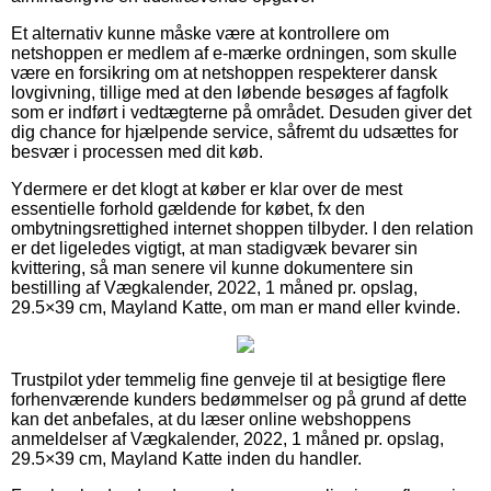
Et alternativ kunne måske være at kontrollere om
netshoppen er medlem af e-mærke ordningen, som skulle
være en forsikring om at netshoppen respekterer dansk
lovgivning, tillige med at den løbende besøges af fagfolk
som er indført i vedtægterne på området. Desuden giver det
dig chance for hjælpende service, såfremt du udsættes for
besvær i processen med dit køb.
Ydermere er det klogt at køber er klar over de mest
essentielle forhold gældende for købet, fx den
ombytningsrettighed internet shoppen tilbyder. I den relation
er det ligeledes vigtigt, at man stadigvæk bevarer sin
kvittering, så man senere vil kunne dokumentere sin
bestilling af Vægkalender, 2022, 1 måned pr. opslag,
29.5×39 cm, Mayland Katte, om man er mand eller kvinde.
Trustpilot yder temmelig fine genveje til at besigtige flere
forhenværende kunders bedømmelser og på grund af dette
kan det anbefales, at du læser online webshoppens
anmeldelser af Vægkalender, 2022, 1 måned pr. opslag,
29.5×39 cm, Mayland Katte inden du handler.