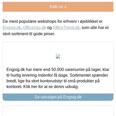
Køb nu »
De mest populære webshops for erhverv i øjeblikket er
Engsig.dk
,
Office2go.dk
og
OfficeTrend.dk
, som alle har et
stort sortiment til gode priser.
Engsig.dk har mere end 50.000 varenumre på lager, klar
til hurtig levering indenfor få dage. Sortimentet spænder
bredt, lige fra stort kontorudstyr til små produkter på
kontoret. Klik her for at se deres udvalg.
Se udvalget på Engsig.dk