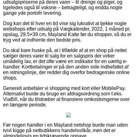
udsalgspriserne på deres varer – til drenge og piger, og
ligeledes også til voksne – betragteligt, og endda nogle
gange yde portofri levering.
Dog kan det til hver en tid vise sig lukrativt at tjekke nogle
webshops efter udsalg på Vægkalender, 2022, 1 måned pr.
opslag, 29.5×39 cm, Mayland Katte før du shopper, så du er
tryg ved at indhente den bedste pris.
Du skal bare huske på, at i tilfælde af at en shop på nettet
sælger deres varer til salg for en salgspris der virker
umådelig lav, er det ofte være en indikator for en uærlig e-
handler. Kortbetalinger er på den anden side indbefattet af
en retningslinje, der redder dig overfor bedrageriske online
shops.
Generelt anbefaler vi shopping med kort eller MobilePay.
Alternativt burde du bruge en afdragsordning som f.eks.
ViaBill, når du tilstræber at finansiere omkostningerne over
en længere periode.
Før nogen handler i en Mayland netshop burde man uden
tvivl kigge på netbutikkens handelsvilkår, men det er
almindeligvis en tidskrævende opgave.