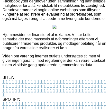
Facebook yder derudover uden sammenligning uafhængige
muligheder for at få kendskab til netbutikkens troværdighed.
Derudover møder vi nogle online webshops som tilbyder
kunderne at registrere en evaluering af ordreforløbet, som
også må tages i brug til at bedømme hvor glade kunderne er.
Hjemmesiden er finansieret af reklamer. Vi har tætte
samarbejder med massevis af e-forretninger eftersom vi
publicerer firmaernes produkter, og modtager betaling når en
bruger fra vores side realiserer et køb.
Viden om varer og internet outlets understøttes tit, men vi
giver ingen garanti imod reguleringer der kan være iværksat
siden vi sidste gang opdaterede hjemmesidens data.
BITLY:
1
1
1
1
1
1
1
1
1
1
1
1
1
1
1
1
1
1
1
1
1
1
1
1
1
1
1
1
1
1
1
1
1
1
1
1
1
1
1
1
1
1
1
1
1
1
1
1
1
1
1
1
1
1
1
1
1
1
1
1
1
1
1
1
1
1
1
1
1
1
1
1
1
1
1
1
1
1
1
1
1
1
1
1
1
1
1
1
1
1
1
1
1
1
1
1
1
1
1
1
SPOTIFY:
1
1
1
1
1
1
1
1
1
1
1
1
1
1
1
1
1
1
1
1
1
1
1
1
1
1
1
1
1
1
1
1
1
1
1
1
1
1
1
1
1
1
1
1
1
1
1
1
1
1
1
1
1
1
1
1
1
1
1
1
1
1
1
1
1
1