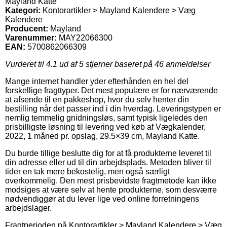
Mayland Katte
Kategori:
Kontorartikler > Mayland Kalendere > Væg
Kalendere
Producent:
Mayland
Varenummer:
MAY22066300
EAN:
5700862066309
Vurderet til
4.1
ud af 5 stjerner baseret på
46
anmeldelser
Mange internet handler yder efterhånden en hel del
forskellige fragttyper. Det mest populære er for nærværende
at afsende til en pakkeshop, hvor du selv henter din
bestilling når det passer ind i din hverdag. Leveringstypen er
nemlig temmelig gnidningsløs, samt typisk ligeledes den
prisbilligste løsning til levering ved køb af Vægkalender,
2022, 1 måned pr. opslag, 29.5×39 cm, Mayland Katte.
Du burde tillige beslutte dig for at få produkterne leveret til
din adresse eller ud til din arbejdsplads. Metoden bliver til
tider en tak mere bekostelig, men også særligt
overkommelig. Den mest prisbevidste fragtmetode kan ikke
modsiges at være selv at hente produkterne, som desværre
nødvendiggør at du lever lige ved online forretningens
arbejdslager.
Fragtperioden på Kontorartikler > Mayland Kalendere > Væg