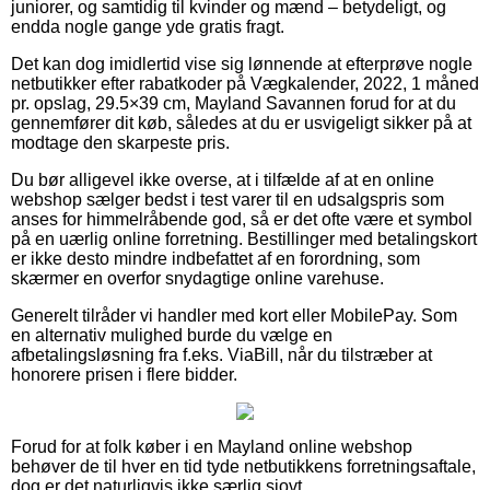
juniorer, og samtidig til kvinder og mænd – betydeligt, og
endda nogle gange yde gratis fragt.
Det kan dog imidlertid vise sig lønnende at efterprøve nogle
netbutikker efter rabatkoder på Vægkalender, 2022, 1 måned
pr. opslag, 29.5×39 cm, Mayland Savannen forud for at du
gennemfører dit køb, således at du er usvigeligt sikker på at
modtage den skarpeste pris.
Du bør alligevel ikke overse, at i tilfælde af at en online
webshop sælger bedst i test varer til en udsalgspris som
anses for himmelråbende god, så er det ofte være et symbol
på en uærlig online forretning. Bestillinger med betalingskort
er ikke desto mindre indbefattet af en forordning, som
skærmer en overfor snydagtige online varehuse.
Generelt tilråder vi handler med kort eller MobilePay. Som
en alternativ mulighed burde du vælge en
afbetalingsløsning fra f.eks. ViaBill, når du tilstræber at
honorere prisen i flere bidder.
Forud for at folk køber i en Mayland online webshop
behøver de til hver en tid tyde netbutikkens forretningsaftale,
dog er det naturligvis ikke særlig sjovt.