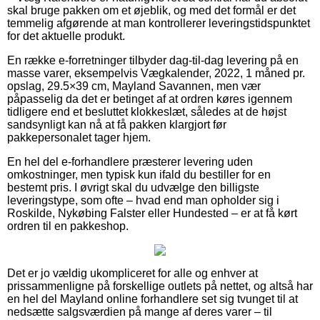
skal bruge pakken om et øjeblik, og med det formål er det
temmelig afgørende at man kontrollerer leveringstidspunktet
for det aktuelle produkt.
En række e-forretninger tilbyder dag-til-dag levering på en
masse varer, eksempelvis Vægkalender, 2022, 1 måned pr.
opslag, 29.5×39 cm, Mayland Savannen, men vær
påpasselig da det er betinget af at ordren køres igennem
tidligere end et besluttet klokkeslæt, således at de højst
sandsynligt kan nå at få pakken klargjort før
pakkepersonalet tager hjem.
En hel del e-forhandlere præsterer levering uden
omkostninger, men typisk kun ifald du bestiller for en
bestemt pris. I øvrigt skal du udvælge den billigste
leveringstype, som ofte – hvad end man opholder sig i
Roskilde, Nykøbing Falster eller Hundested – er at få kørt
ordren til en pakkeshop.
Det er jo vældig ukompliceret for alle og enhver at
prissammenligne på forskellige outlets på nettet, og altså har
en hel del Mayland online forhandlere set sig tvunget til at
nedsætte salgsværdien på mange af deres varer – til