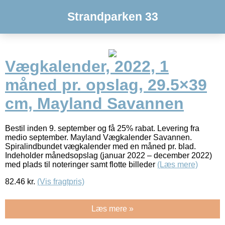
Strandparken 33
Vægkalender, 2022, 1
måned pr. opslag, 29.5×39
cm, Mayland Savannen
Bestil inden 9. september og få 25% rabat. Levering fra
medio september. Mayland Vægkalender Savannen.
Spiralindbundet vægkalender med en måned pr. blad.
Indeholder månedsopslag (januar 2022 – december 2022)
med plads til noteringer samt flotte billeder
(Læs mere)
82.46
kr.
(Vis fragtpris)
Læs mere »