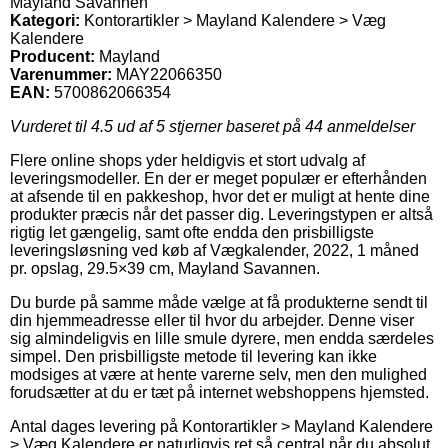
Mayland Savannen
Kategori:
Kontorartikler > Mayland Kalendere > Væg
Kalendere
Producent:
Mayland
Varenummer:
MAY22066350
EAN:
5700862066354
Vurderet til
4.5
ud af 5 stjerner baseret på
44
anmeldelser
Flere online shops yder heldigvis et stort udvalg af
leveringsmodeller. En der er meget populær er efterhånden
at afsende til en pakkeshop, hvor det er muligt at hente dine
produkter præcis når det passer dig. Leveringstypen er altså
rigtig let gængelig, samt ofte endda den prisbilligste
leveringsløsning ved køb af Vægkalender, 2022, 1 måned
pr. opslag, 29.5×39 cm, Mayland Savannen.
Du burde på samme måde vælge at få produkterne sendt til
din hjemmeadresse eller til hvor du arbejder. Denne viser
sig almindeligvis en lille smule dyrere, men endda særdeles
simpel. Den prisbilligste metode til levering kan ikke
modsiges at være at hente varerne selv, men den mulighed
forudsætter at du er tæt på internet webshoppens hjemsted.
Antal dages levering på Kontorartikler > Mayland Kalendere
> Væg Kalendere er naturligvis ret så central når du absolut