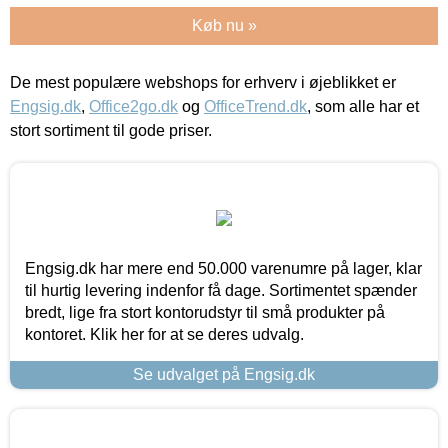
Køb nu »
De mest populære webshops for erhverv i øjeblikket er
Engsig.dk
,
Office2go.dk
og
OfficeTrend.dk
, som alle har et
stort sortiment til gode priser.
Engsig.dk har mere end 50.000 varenumre på lager, klar
til hurtig levering indenfor få dage. Sortimentet spænder
bredt, lige fra stort kontorudstyr til små produkter på
kontoret. Klik her for at se deres udvalg.
Se udvalget på Engsig.dk