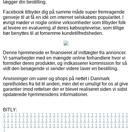
lægger din bestilling.
Facebook tilbyder dig på samme måde super fremragende
genveje til at få en idé om internet selskabets popularitet. I
øvrigt møder vi nogle online virksomheder som tilbyder folk
at levere en evaluering af deres købsoplevelse, som tillige
bør benyttes til at fornemme kundetilfredsheden.
Denne hjemmeside er finansieret af indtægter fra annoncer.
Vi samarbejder med en mængde online forhandlere hvor vi
formidler deres produkter, og indkasserer kommission for så
vidt den besøgende vi sender videre laver en bestilling.
Anvisninger om varer og shops på nettet i Danmark
opretholdes fra tid til anden, men det er umuligt for os at give
garantier imod rettelser der er blevet realiseret siden vi sidst
opdaterede hjemmesidens informationer.
BITLY:
1
1
1
1
1
1
1
1
1
1
1
1
1
1
1
1
1
1
1
1
1
1
1
1
1
1
1
1
1
1
1
1
1
1
1
1
1
1
1
1
1
1
1
1
1
1
1
1
1
1
1
1
1
1
1
1
1
1
1
1
1
1
1
1
1
1
1
1
1
1
1
1
1
1
1
1
1
1
1
1
1
1
1
1
1
1
1
1
1
1
1
1
1
1
1
1
1
1
1
1