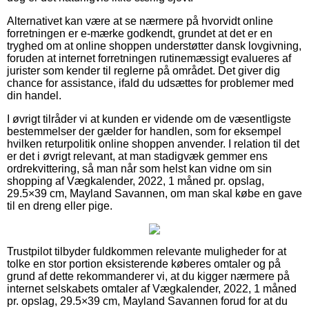
Alternativet kan være at se nærmere på hvorvidt online
forretningen er e-mærke godkendt, grundet at det er en
tryghed om at online shoppen understøtter dansk lovgivning,
foruden at internet forretningen rutinemæssigt evalueres af
jurister som kender til reglerne på området. Det giver dig
chance for assistance, ifald du udsættes for problemer med
din handel.
I øvrigt tilråder vi at kunden er vidende om de væsentligste
bestemmelser der gælder for handlen, som for eksempel
hvilken returpolitik online shoppen anvender. I relation til det
er det i øvrigt relevant, at man stadigvæk gemmer ens
ordrekvittering, så man når som helst kan vidne om sin
shopping af Vægkalender, 2022, 1 måned pr. opslag,
29.5×39 cm, Mayland Savannen, om man skal købe en gave
til en dreng eller pige.
Trustpilot tilbyder fuldkommen relevante muligheder for at
tolke en stor portion eksisterende køberes omtaler og på
grund af dette rekommanderer vi, at du kigger nærmere på
internet selskabets omtaler af Vægkalender, 2022, 1 måned
pr. opslag, 29.5×39 cm, Mayland Savannen forud for at du