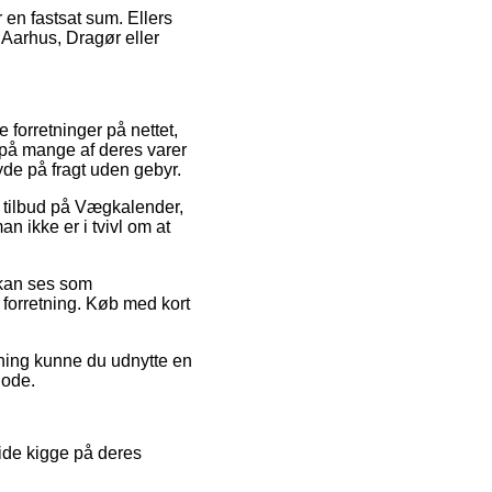
 en fastsat sum. Ellers
 Aarhus, Dragør eller
e forretninger på nettet,
 på mange af deres varer
yde på fragt uden gebyr.
r tilbud på Vægkalender,
n ikke er i tvivl om at
 kan ses som
forretning. Køb med kort
sning kunne du udnytte en
iode.
ide kigge på deres