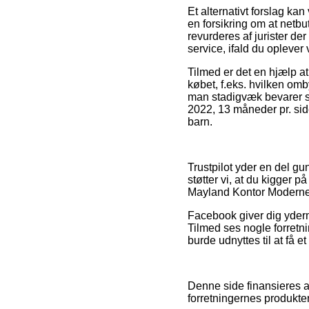
Et alternativt forslag ka
en forsikring om at netbu
revurderes af jurister de
service, ifald du oplever
Tilmed er det en hjælp at
købet, f.eks. hvilken omby
man stadigvæk bevarer s
2022, 13 måneder pr. sid
barn.
Trustpilot yder en del gu
støtter vi, at du kigger 
Mayland Kontor Moderne fo
Facebook giver dig yderme
Tilmed ses nogle forretn
burde udnyttes til at få e
Denne side finansieres a
forretningernes produkter