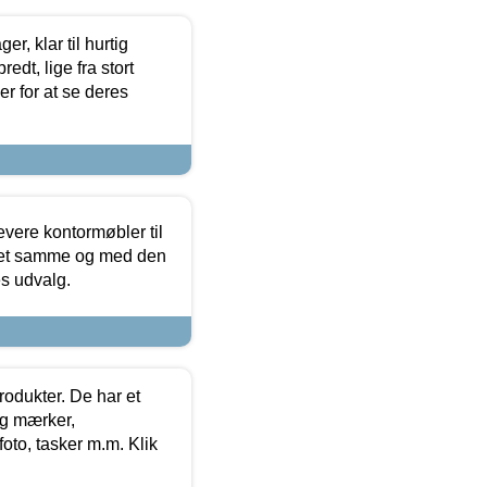
, klar til hurtig
edt, lige fra stort
er for at se deres
evere kontormøbler til
 det samme og med den
es udvalg.
rodukter. De har et
og mærker,
foto, tasker m.m. Klik