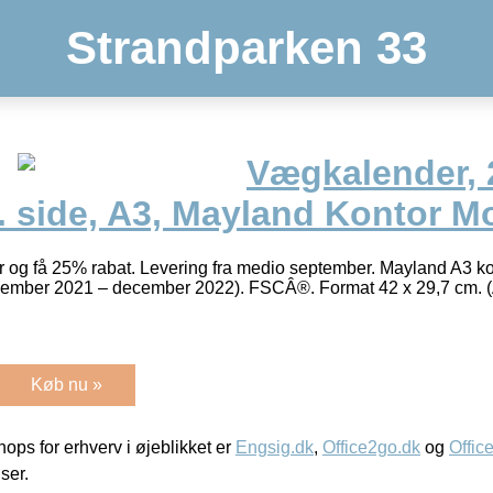
Strandparken 33
Vægkalender, 
. side, A3, Mayland Kontor M
er og få 25% rabat. Levering fra medio september. Mayland A3 k
cember 2021 – december 2022). FSCÂ®. Format 42 x 29,7 cm. (
Køb nu »
ps for erhverv i øjeblikket er
Engsig.dk
,
Office2go.dk
og
Offic
iser.