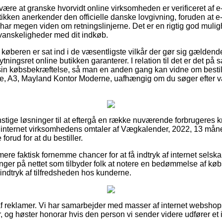
n være at granske hvorvidt online virksomheden er verificeret af e
tikken anerkender den officielle danske lovgivning, foruden at e
r har megen viden om retningslinjerne. Det er en rigtig god muli
 vanskeligheder med dit indkøb.
 køberen er sat ind i de væsentligste vilkår der gør sig gældend
tningsret online butikken garanterer. I relation til det er det på
in købsbekræftelse, så man en anden gang kan vidne om bestil
e, A3, Mayland Kontor Moderne, uafhængig om du søger efter vare
nstige løsninger til at eftergå en række nuværende forbrugeres kr
på internet virksomhedens omtaler af Vægkalender, 2022, 13 måne
rud for at du bestiller.
re faktisk fornemme chancer for at få indtryk af internet selsk
inger på nettet som tilbyder folk at notere en bedømmelse af k
t indtryk af tilfredsheden hos kunderne.
f reklamer. Vi har samarbejder med masser af internet webshops
, og høster honorar hvis den person vi sender videre udfører et