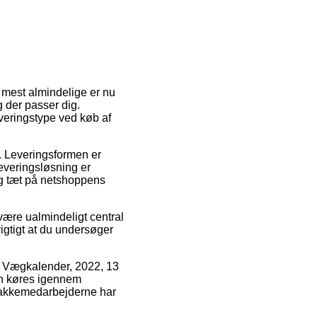
 mest almindelige er nu
g der passer dig.
everingstype ved køb af
s. Leveringsformen er
leveringsløsning er
ig tæt på netshoppens
være ualmindeligt central
igtigt at du undersøger
is Vægkalender, 2022, 13
gen køres igennem
n pakkemedarbejderne har