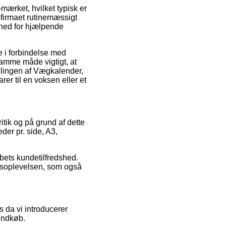
-mærket, hvilket typisk er
-firmaet rutinemæssigt
ghed for hjælpende
e i forbindelse med
 samme måde vigtigt, at
lingen af Vægkalender,
r til en voksen eller et
itik og på grund af dette
der pr. side, A3,
abets kundetilfredshed.
øbsoplevelsen, som også
 da vi introducerer
 indkøb.