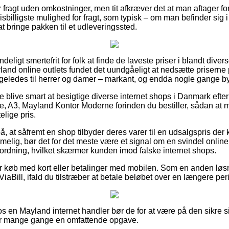
fragt uden omkostninger, men tit afkræver det at man aftager for
sbilligste mulighed for fragt, som typisk – om man befinder sig i
at bringe pakken til et udleveringssted.
eligt smertefrit for folk at finde de laveste priser i blandt divers
and online outlets fundet det uundgåeligt at nedsætte priserne
 ligeledes til herrer og damer – markant, og endda nogle gange b
e blive smart at besigtige diverse internet shops i Danmark efte
, A3, Mayland Kontor Moderne forinden du bestiller, sådan at ma
lige pris.
, at såfremt en shop tilbyder deres varer til en udsalgspris der
ig, bør det for det meste være et signal om en svindel online 
ordning, hvilket skærmer kunden imod falske internet shops.
 for køb med kort eller betalinger med mobilen. Som en anden lø
ViaBill, ifald du tilstræber at betale beløbet over en længere per
 en Mayland internet handler bør de for at være på den sikre s
er mange gange en omfattende opgave.