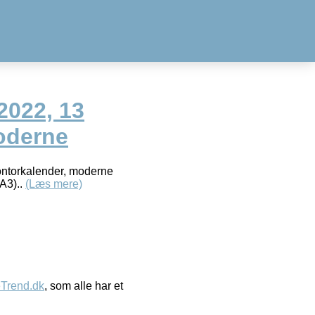
2022, 13
oderne
ontorkalender, moderne
A3)..
(Læs mere)
eTrend.dk
, som alle har et