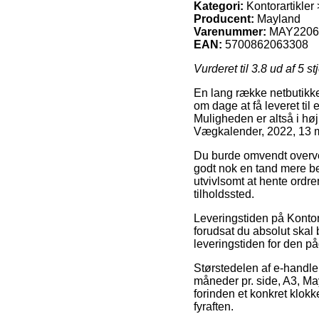
Kategori:
Kontorartikle
Producent:
Mayland
Varenummer:
MAY2206
EAN:
5700862063308
Vurderet til
3.8
ud af 5 st
En lang række netbutikke
om dage at få leveret til
Muligheden er altså i hø
Vægkalender, 2022, 13 m
Du burde omvendt overveje
godt nok en tand mere be
utvivlsomt at hente ordr
tilholdssted.
Leveringstiden på Kontor
forudsat du absolut skal 
leveringstiden for den p
Størstedelen af e-handle
måneder pr. side, A3, Ma
forinden et konkret klok
fyraften.