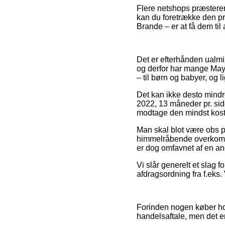
Flere netshops præsterer 
kan du foretrække den pri
Brande – er at få dem til 
Det er efterhånden ualmind
og derfor har mange Mayl
– til børn og babyer, og
Det kan ikke desto mindr
2022, 13 måneder pr. side
modtage den mindst koste
Man skal blot være obs på
himmelråbende overkommel
er dog omfavnet af en an
Vi slår generelt et slag
afdragsordning fra f.eks. 
Forinden nogen køber hos
handelsaftale, men det 