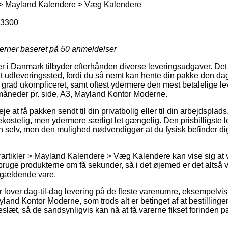
r > Mayland Kalendere > Væg Kalendere
3300
jerner baseret på
50
anmeldelser
r i Danmark tilbyder efterhånden diverse leveringsudgaver. Det
 et udleveringssted, fordi du så nemt kan hente din pakke den da
j grad ukompliceret, samt oftest ydermere den mest betalelige l
åneder pr. side, A3, Mayland Kontor Moderne.
 at få pakken sendt til din privatbolig eller til din arbejdsplad
kostelig, men ydermere særligt let gængelig. Den prisbilligste 
en selv, men den mulighed nødvendiggør at du fysisk befinder d
artikler > Mayland Kalendere > Væg Kalendere kan vise sig at 
bruge produkterne om få sekunder, så i det øjemed er det altså v
ågældende vare.
r lover dag-til-dag levering på de fleste varenumre, eksempelv
yland Kontor Moderne, som trods alt er betinget af at bestillin
keslæt, så de sandsynligvis kan nå at få varerne fikset forinde