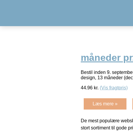
måneder pr
Bestil inden 9. septemb
design, 13 måneder (de
44.96
kr.
(Vis fragtpris)
Læs mere »
De mest populære websho
stort sortiment til gode pr