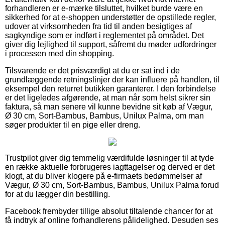
forhandleren er e-mærke tilsluttet, hvilket burde være en
sikkerhed for at e-shoppen understøtter de opstillede regler,
udover at virksomheden fra tid til anden besigtiges af
sagkyndige som er indført i reglementet på området. Det
giver dig lejlighed til support, såfremt du møder udfordringer
i processen med din shopping.
Tilsvarende er det prisværdigt at du er sat ind i de
grundlæggende retningslinjer der kan influere på handlen, til
eksempel den returret butikken garanterer. I den forbindelse
er det ligeledes afgørende, at man når som helst sikrer sin
faktura, så man senere vil kunne bevidne sit køb af Vægur,
Ø 30 cm, Sort-Bambus, Bambus, Unilux Palma, om man
søger produkter til en pige eller dreng.
Trustpilot giver dig temmelig værdifulde løsninger til at tyde
en række aktuelle forbrugeres iagttagelser og derved er det
klogt, at du bliver klogere på e-firmaets bedømmelser af
Vægur, Ø 30 cm, Sort-Bambus, Bambus, Unilux Palma forud
for at du lægger din bestilling.
Facebook frembyder tillige absolut tiltalende chancer for at
få indtryk af online forhandlerens pålidelighed. Desuden ses