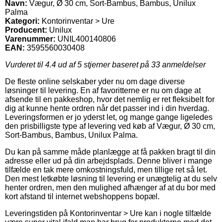
Navn:
Vægur, Ø 30 cm, Sort-Bambus, Bambus, Unilux
Palma
Kategori:
Kontorinventar > Ure
Producent:
Unilux
Varenummer:
UNIL400140806
EAN:
3595560030408
Vurderet til
4.4
ud af 5 stjerner baseret på
33
anmeldelser
De fleste online selskaber yder nu om dage diverse
løsninger til levering. En af favoritterne er nu om dage at
afsende til en pakkeshop, hvor det nemlig er ret fleksibelt for
dig at kunne hente ordren når det passer ind i din hverdag.
Leveringsformen er jo yderst let, og mange gange ligeledes
den prisbilligste type af levering ved køb af Vægur, Ø 30 cm,
Sort-Bambus, Bambus, Unilux Palma.
Du kan på samme måde planlægge at få pakken bragt til din
adresse eller ud på din arbejdsplads. Denne bliver i mange
tilfælde en tak mere omkostningsfuld, men tillige ret så let.
Den mest letkøbte løsning til levering er unægtelig at du selv
henter ordren, men den mulighed afhænger af at du bor med
kort afstand til internet webshoppens bopæl.
Leveringstiden på Kontorinventar > Ure kan i nogle tilfælde