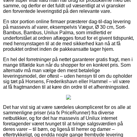
være super vital ifald man har brug for produkterne med det
samme, og derfor er det fuldt ud væsentligt at vi gransker
den forventede leveringstid på den relevante vare.
En stor portion online firmaer præsterer dag-til-dag levering
på massevis af varer, eksempelvis Vægur, Ø 30 cm, Sort-
Bambus, Bambus, Unilux Palma, som imidlertid er
underforstået at ordren aflægges forud for et givent tidspunkt,
med hensynstagen til at de med sikkerhed kan nå at få
produktet ordnet inden de pakkeansatte tager hjem.
En hel del forretninger på nettet garanterer gratis fragt, men i
mange tilfælde kun når du shopper for en konkret pris. Som
alternativ må man vælge den mest betalelige
leveringsmodel, der oftest – uden hensyn til om du opholder
sig tæt på Horsens, Frederikshavn eller Hammel – vil være
at få fragtmanden til at køre din ordre til et afhentningssted.
Det har vist sig at være særdeles ukompliceret for os alle at
sammenligne priser (via fx PriceRunner) fra diverse
netbutikker, og for det har massevis af Unilux internet
foretagender været tvunget til at tvinge salgsværdien på
deres varer – til børn, og ligeså til herrer og damer –
eftertrykkeligt, og endda nogle gange frembyde levering