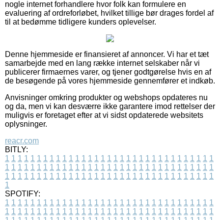
nogle internet forhandlere hvor folk kan formulere en
evaluering af ordreforløbet, hvilket tillige bør drages fordel af
til at bedømme tidligere kunders oplevelser.
Denne hjemmeside er finansieret af annoncer. Vi har et tæt
samarbejde med en lang række internet selskaber når vi
publicerer firmaernes varer, og tjener godtgørelse hvis en af
de besøgende på vores hjemmeside gennemfører et indkøb.
Anvisninger omkring produkter og webshops opdateres nu
og da, men vi kan desværre ikke garantere imod rettelser der
muligvis er foretaget efter at vi sidst opdaterede websitets
oplysninger.
reacr.com
BITLY:
1
1
1
1
1
1
1
1
1
1
1
1
1
1
1
1
1
1
1
1
1
1
1
1
1
1
1
1
1
1
1
1
1
1
1
1
1
1
1
1
1
1
1
1
1
1
1
1
1
1
1
1
1
1
1
1
1
1
1
1
1
1
1
1
1
1
1
1
1
1
1
1
1
1
1
1
1
1
1
1
1
1
1
1
1
1
1
1
1
1
1
1
1
1
1
1
1
1
1
1
SPOTIFY:
1
1
1
1
1
1
1
1
1
1
1
1
1
1
1
1
1
1
1
1
1
1
1
1
1
1
1
1
1
1
1
1
1
1
1
1
1
1
1
1
1
1
1
1
1
1
1
1
1
1
1
1
1
1
1
1
1
1
1
1
1
1
1
1
1
1