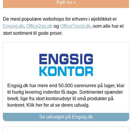
Køb nu »
De mest populære webshops for erhverv i øjeblikket er
Engsig.dk
,
Office2go.dk
og
OfficeTrend.dk
, som alle har et
stort sortiment til gode priser.
Engsig.dk har mere end 50.000 varenumre på lager, klar
til hurtig levering indenfor få dage. Sortimentet spænder
bredt, lige fra stort kontorudstyr til små produkter på
kontoret. Klik her for at se deres udvalg.
Se udvalget på Engsig.dk