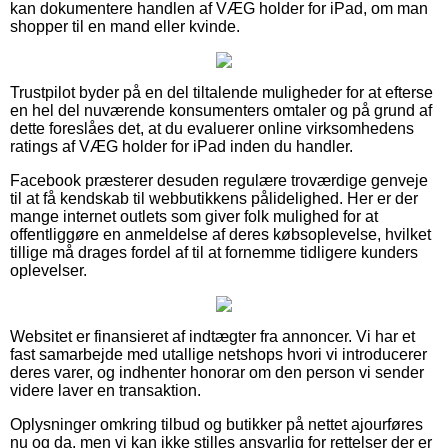
kan dokumentere handlen af VÆG holder for iPad, om man
shopper til en mand eller kvinde.
Trustpilot byder på en del tiltalende muligheder for at efterse
en hel del nuværende konsumenters omtaler og på grund af
dette foreslåes det, at du evaluerer online virksomhedens
ratings af VÆG holder for iPad inden du handler.
Facebook præsterer desuden regulære troværdige genveje
til at få kendskab til webbutikkens pålidelighed. Her er der
mange internet outlets som giver folk mulighed for at
offentliggøre en anmeldelse af deres købsoplevelse, hvilket
tillige må drages fordel af til at fornemme tidligere kunders
oplevelser.
Websitet er finansieret af indtægter fra annoncer. Vi har et
fast samarbejde med utallige netshops hvori vi introducerer
deres varer, og indhenter honorar om den person vi sender
videre laver en transaktion.
Oplysninger omkring tilbud og butikker på nettet ajourføres
nu og da, men vi kan ikke stilles ansvarlig for rettelser der er