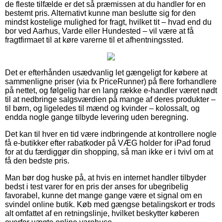
de fleste tilfælde er det så præmissen at du handler for en
bestemt pris. Alternativt kunne man beslutte sig for den
mindst kostelige mulighed for fragt, hvilket tit – hvad end du
bor ved Aarhus, Varde eller Hundested – vil være at få
fragtfirmaet til at køre varerne til et afhentningssted.
Det er efterhånden usædvanlig let gængeligt for købere at
sammenligne priser (via fx PriceRunner) på flere forhandlere
på nettet, og følgelig har en lang række e-handler været nødt
til at nedbringe salgsværdien på mange af deres produkter –
til børn, og ligeledes til mænd og kvinder – kolossalt, og
endda nogle gange tilbyde levering uden beregning.
Det kan til hver en tid være indbringende at kontrollere nogle
få e-butikker efter rabatkoder på VÆG holder for iPad forud
for at du færdiggør din shopping, så man ikke er i tvivl om at
få den bedste pris.
Man bør dog huske på, at hvis en internet handler tilbyder
bedst i test varer for en pris der anses for ubegribelig
favorabel, kunne det mange gange være et signal om en
svindel online butik. Køb med gængse betalingskort er trods
alt omfattet af en retningslinje, hvilket beskytter køberen