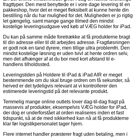
fragttyper. Den mest benyttede er i vore dage levering til en
pakkeshop, hvor det er meget fleksibelt at kunne hente din
bestilling når du har mulighed for det. Muligheden er jo rigtig
let gængelig, samt mange gange tilmed den mindst
kostelige leveringsudgave ved køb af VÆG holder for iPad.
Du kan på samme måde foretrække at få produkterne bragt
til din adresse eller til dit arbejdes adresse. Fragtløsningen
er godt nok en tand dyrere, men tillige ultra problemfri. Den
mindst kostelige løsning er uden tvivl at hente ordren selv,
men det afhænger af at du bor med kort afstand til e-
handlens tilholdssted.
Leveringstiden på Holdere til iPad & iPad AIR er meget
bestemmende om du skal bruge ordren om få sekunder, så
herved er det tydeligvis relevant at vi kontrollerer den
estimerede leveringstid på det relevante produkt.
Temmelig mange online outlets lover dag-til-dag fragt på
massevis af produkter, eksempelvis VÆG holder for iPad,
der dog er underforstået at orden realiseres inden et fast
tidspunkt, så at de med sikkerhed kan nå at få produkterne
klar før logistikpersonalet tager hjem.
Flere internet handler præsterer fragt uden betaling, men i