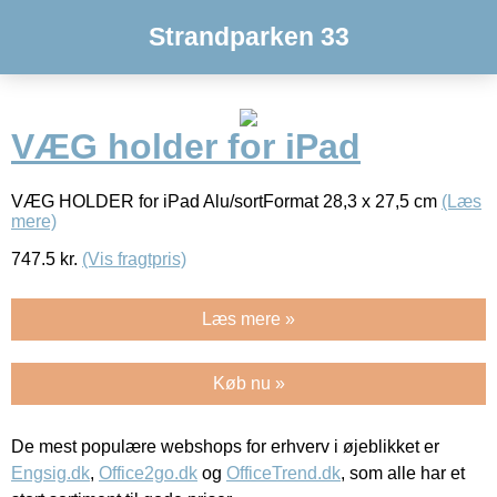
Strandparken 33
VÆG holder for iPad
VÆG HOLDER for iPad Alu/sortFormat 28,3 x 27,5 cm
(Læs
mere)
747.5
kr.
(Vis fragtpris)
Læs mere »
Køb nu »
De mest populære webshops for erhverv i øjeblikket er
Engsig.dk
,
Office2go.dk
og
OfficeTrend.dk
, som alle har et