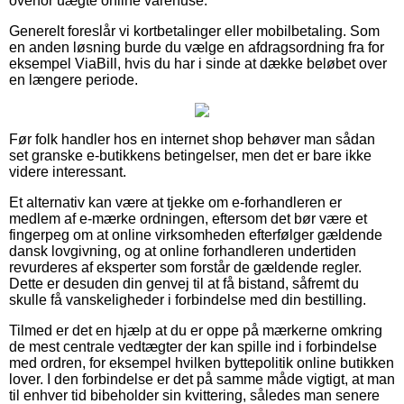
overfor uægte online varehuse.
Generelt foreslår vi kortbetalinger eller mobilbetaling. Som
en anden løsning burde du vælge en afdragsordning fra for
eksempel ViaBill, hvis du har i sinde at dække beløbet over
en længere periode.
Før folk handler hos en internet shop behøver man sådan
set granske e-butikkens betingelser, men det er bare ikke
videre interessant.
Et alternativ kan være at tjekke om e-forhandleren er
medlem af e-mærke ordningen, eftersom det bør være et
fingerpeg om at online virksomheden efterfølger gældende
dansk lovgivning, og at online forhandleren undertiden
revurderes af eksperter som forstår de gældende regler.
Dette er desuden din genvej til at få bistand, såfremt du
skulle få vanskeligheder i forbindelse med din bestilling.
Tilmed er det en hjælp at du er oppe på mærkerne omkring
de mest centrale vedtægter der kan spille ind i forbindelse
med ordren, for eksempel hvilken byttepolitik online butikken
lover. I den forbindelse er det på samme måde vigtigt, at man
til enhver tid bibeholder sin kvittering, således man senere