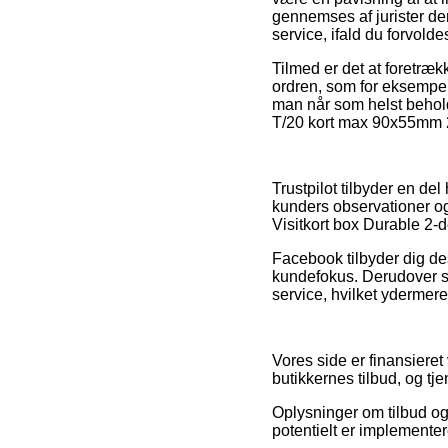
gennemses af jurister de
service, ifald du forvold
Tilmed er det at foretræ
ordren, som for eksempe
man når som helst beholde
T/20 kort max 90x55mm 2
Trustpilot tilbyder en 
kunders observationer og
Visitkort box Durable 2-
Facebook tilbyder dig des
kundefokus. Derudover ser
service, hvilket ydermere
Vores side er finansiere
butikkernes tilbud, og tj
Oplysninger om tilbud og 
potentielt er implemente