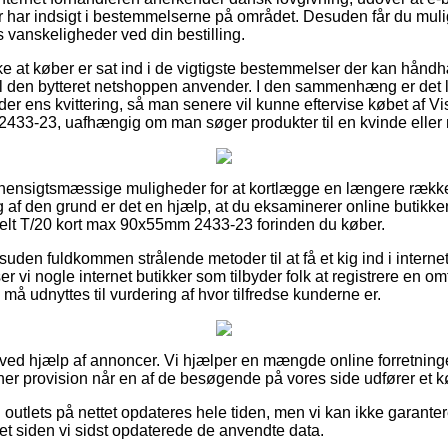
r har indsigt i bestemmelserne på området. Desuden får du mul
es vanskeligheder ved din bestilling.
kke at køber er sat ind i de vigtigste bestemmelser der kan hånd
l den bytteret netshoppen anvender. I den sammenhæng er det l
r ens kvittering, så man senere vil kunne eftervise købet af Vis
433-23, uafhængig om man søger produkter til en kvinde eller
del hensigtsmæssige muligheder for at kortlægge en længere ræk
 af den grund er det en hjælp, at du eksaminerer online butikke
delt T/20 kort max 90x55mm 2433-23 forinden du køber.
uden fuldkommen strålende metoder til at få et kig ind i interne
 vi nogle internet butikker som tilbyder folk at registrere en o
 må udnyttes til vurdering af hvor tilfredse kunderne er.
t ved hjælp af annoncer. Vi hjælper en mængde online forretninge
ener provision når en af de besøgende på vores side udfører et k
outlets på nettet opdateres hele tiden, men vi kan ikke garanter
ret siden vi sidst opdaterede de anvendte data.