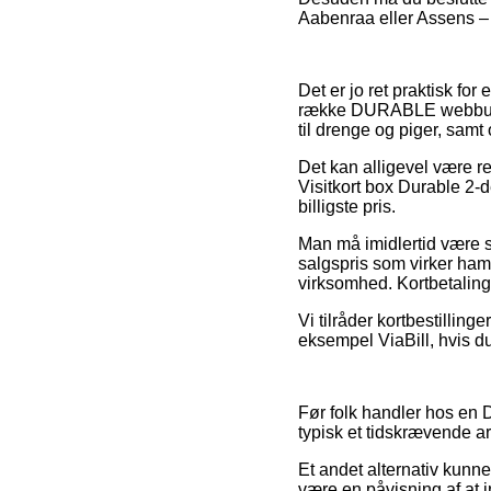
Aabenraa eller Assens – v
Det er jo ret praktisk fo
række DURABLE webbutikk
til drenge og piger, sam
Det kan alligevel være r
Visitkort box Durable 2-
billigste pris.
Man må imidlertid være så 
salgspris som virker ham
virksomhed. Kortbetalinge
Vi tilråder kortbestilling
eksempel ViaBill, hvis du
Før folk handler hos en 
typisk et tidskrævende a
Et andet alternativ kunne
være en påvisning af at 