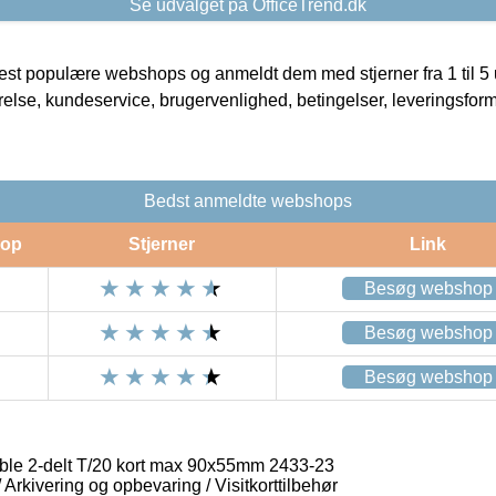
Se udvalget på OfficeTrend.dk
t populære webshops og anmeldt dem med stjerner fra 1 til 5 ud
rrelse, kundeservice, brugervenlighed, betingelser, leveringsfor
Bedst anmeldte webshops
op
Stjerner
Link
Besøg webshop
Besøg webshop
Besøg webshop
able 2-delt T/20 kort max 90x55mm 2433-23
/ Arkivering og opbevaring / Visitkorttilbehør