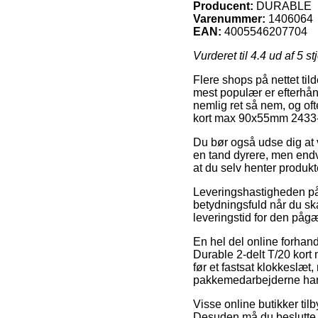
Producent:
DURABLE
Varenummer:
1406064
EAN:
4005546207704
Vurderet til
4.4
ud af 5 st
Flere shops på nettet til
mest populær er efterhån
nemlig ret så nem, og oft
kort max 90x55mm 2433
Du bør også udse dig at v
en tand dyrere, men endv
at du selv henter produkt
Leveringshastigheden på K
betydningsfuld når du ska
leveringstid for den påg
En hel del online forhand
Durable 2-delt T/20 kor
før et fastsat klokkeslæt,
pakkemedarbejderne har 
Visse online butikker til
Desuden må du beslutte s