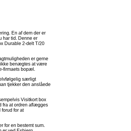
ering. En af dem der er
 har tid. Denne er
box Durable 2-delt T/20
 Fragtmuligheden er gerne
n ikke benægtes at være
 e-firmaets bopæl.
lvfølgelig særligt
 man tjekker den anslåede
sempelvis Visitkort box
 fra at ordren aflægges
 forud for at
ler for en bestemt sum.
n er ved Esbjerg,