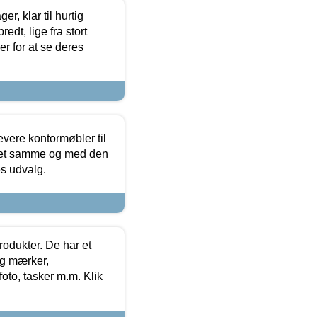
, klar til hurtig
edt, lige fra stort
er for at se deres
evere kontormøbler til
 det samme og med den
es udvalg.
rodukter. De har et
og mærker,
foto, tasker m.m. Klik