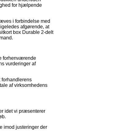
ighed for hjælpende
hæves i forbindelse med
igeledes afgørende, at
itkort box Durable 2-delt
 mand.
ke forhenværende
ns vurderinger af
t forhandlerens
mtale af virksomhedens
r idet vi præsenterer
øb.
e imod justeringer der