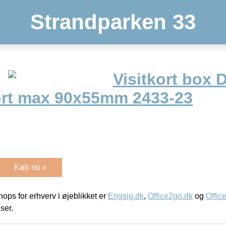
Strandparken 33
Visitkort box 
kort max 90x55mm 2433-23
Køb nu »
ps for erhverv i øjeblikket er
Engsig.dk
,
Office2go.dk
og
Offic
iser.