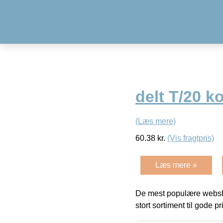
delt T/20 
(Læs mere)
60.38
kr.
(Vis fragtpris)
Læs mere »
De mest populære websho
stort sortiment til gode pr