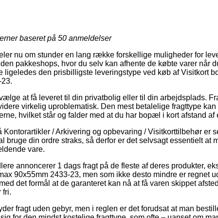
jerner baseret på
50
anmeldelser
deler nu om stunder en lang række forskellige muligheder for lev
den pakkeshops, hvor du selv kan afhente de købte varer når du
e ligeledes den prisbilligste leveringstype ved køb af Visitkort 
-23.
ælge at få leveret til din privatbolig eller til din arbejdsplads.
idere virkelig uproblematisk. Den mest betalelige fragttype ka
erne, hvilket står og falder med at du har bopæl i kort afstand af
ontorartikler / Arkivering og opbevaring / Visitkorttilbehør er se
l bruge din ordre straks, så derfor er det selvsagt essentielt at
ældende vare.
lere annoncerer 1 dags fragt på de fleste af deres produkter, ek
t max 90x55mm 2433-23, men som ikke desto mindre er regnet ud
 med det formål at de garanteret kan nå at få varen skippet afsted
fri.
byder fragt uden gebyr, men i reglen er det forudsat at man bestil
ig for den mindst kostelige fragttype, som ofte – uanset om ma