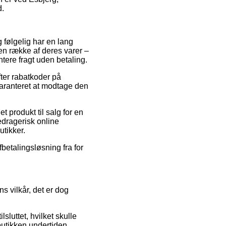
d.
g følgelig har en lang
n række af deres varer –
tere fragt uden betaling.
fter rabatkoder på
garanteret at modtage den
t produkt til salg for en
edragerisk online
utikker.
fbetalingsløsning fra for
 vilkår, det er dog
sluttet, hvilket skulle
butikken undertiden