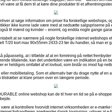
il være at få dem til at køre dine produkter til et afhentningsste
r enhver at søge information om priser fra forskellige webshops, o
er ikke kunne lade være med at nedsætte salgspriserne på e
t også til mænd og kvinder – enormt, og endda nogle gange garan
entabelt at se nærmere på nogle forskellige internet webshops e
delt T/20 kort max 90x55mm 2433-23 før du handler, så man er 
påpasselig, at i tilfælde af at en forretning på nettet frembyder e
rende tiltalende, kan det undertiden være en indikation på en b
r er heldigvis omfattet af et lovbud, som bistår os imod fup netb
er eller mobilbetaling. Som et alternativ bør du drage nytte af en a
 tilstræber at klare prisen over en længere periode.
DURABLE online webshop kan de til hver en tid se på e-shoppens
rbejde.
 være at kontrollere hvorvidt internet virksomheden er e-mærke til
internet forhandleren anerkender dansk lovgivning, udover at e-