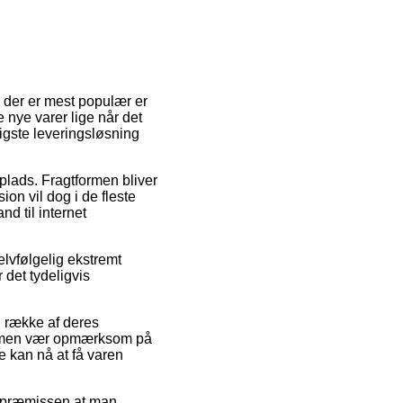
m der er mest populær er
e nye varer lige når det
ligste leveringsløsning
dsplads. Fragtformen bliver
on vil dog i de fleste
d til internet
elvfølgelig ekstremt
 det tydeligvis
 række af deres
, men vær opmærksom på
de kan nå at få varen
så præmissen at man