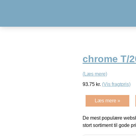
chrome T/2
(Læs mere)
93.75
kr.
(Vis fragtpris)
Læs mere »
De mest populære websho
stort sortiment til gode pr