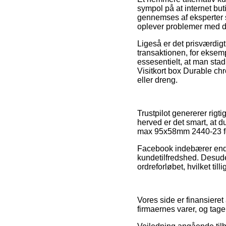
sympol på at internet but
gennemses af eksperter so
oplever problemer med di
Ligeså er det prisværdig
transaktionen, for eksem
essesentielt, at man sta
Visitkort box Durable c
eller dreng.
Trustpilot genererer rig
herved er det smart, at d
max 95x58mm 2440-23 for
Facebook indebærer endvi
kundetilfredshed. Desude
ordreforløbet, hvilket til
Vores side er finansieret
firmaernes varer, og tage