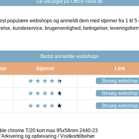
Se udvalget på OfficeTrend.dk
t populære webshops og anmeldt dem med stjerner fra 1 til 5 ud
rrelse, kundeservice, brugervenlighed, betingelser, leveringsfor
Bedst anmeldte webshops
op
Stjerner
Link
Besøg webshop
Besøg webshop
Besøg webshop
able chrome T/20 kort max 95x58mm 2440-23
/ Arkivering og opbevaring / Visitkorttilbehør