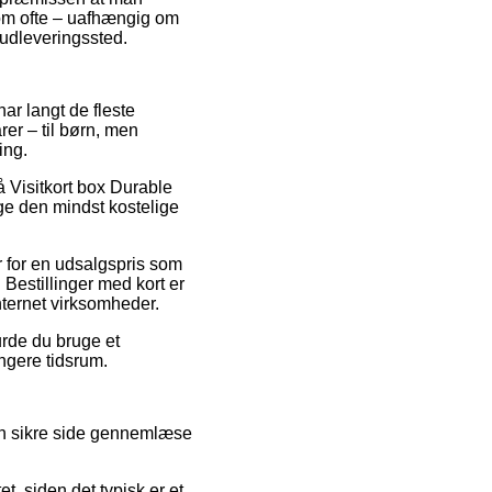
som ofte – uafhængig om
t udleveringssted.
 har langt de fleste
er – til børn, men
ing.
å Visitkort box Durable
e den mindst kostelige
r for en udsalgspris som
 Bestillinger med kort er
nternet virksomheder.
burde du bruge et
ængere tidsrum.
en sikre side gennemlæse
t, siden det typisk er et