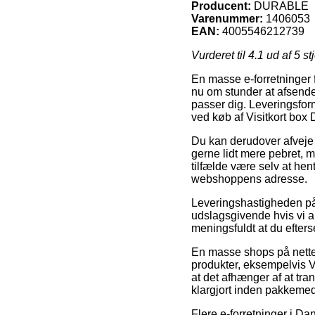
Producent:
DURABLE
Varenummer:
1406053
EAN:
4005546212739
Vurderet til
4.1
ud af 5 st
En masse e-forretninger f
nu om stunder at afsende t
passer dig. Leveringsform
ved køb af Visitkort bo
Du kan derudover afveje fo
gerne lidt mere pebret, 
tilfælde være selv at he
webshoppens adresse.
Leveringshastigheden på K
udslagsgivende hvis vi ab
meningsfuldt at du efters
En masse shops på nette
produkter, eksempelvis
at det afhænger af at tra
klargjort inden pakkemed
Flere e-forretninger i Da