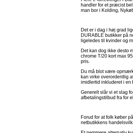
handler for et præcist b
man bor i Kolding, Nykøbin
Det er i dag i høj grad lig
DURABLE butikker på nett
ligeledes til kvinder og
Det kan dog ikke desto mi
chrome T/20 kort max 95
pris.
Du må blot være opmærkso
kan virke overordentlig at
imidlertid inkluderet i 
Generelt slår vi et slag 
afbetalingstilbud fra for
Forud for at folk køber
netbutikkens handelsvilkå
Et nemmere alternativ kun