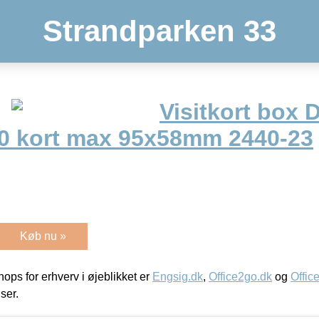
Strandparken 33
Visitkort box 
0 kort max 95x58mm 2440-23
Køb nu »
ps for erhverv i øjeblikket er
Engsig.dk
,
Office2go.dk
og
Offic
iser.