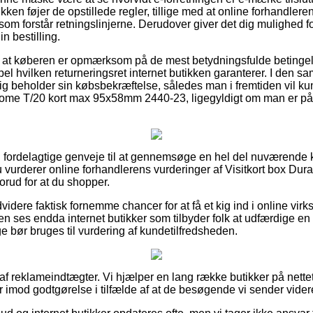
ikken føjer de opstillede regler, tillige med at online forhandler
m forstår retningslinjerne. Derudover giver det dig mulighed for
n bestilling.
t at køberen er opmærksom på de mest betydningsfulde betingels
pel hvilken returneringsret internet butikken garanterer. I den
dig beholder sin købsbekræftelse, således man i fremtiden vil ku
hrome T/20 kort max 95x58mm 2440-23, ligegyldigt om man er på 
tig fordelagtige genveje til at gennemsøge en hel del nuværend
u vurderer online forhandlerens vurderinger af Visitkort box Dur
ud for at du shopper.
dere faktisk fornemme chancer for at få et kig ind i online vi
n ses endda internet butikker som tilbyder folk at udfærdige en
lige bør bruges til vurdering af kundetilfredsheden.
 af reklameindtægter. Vi hjælper en lang række butikker på nette
r imod godtgørelse i tilfælde af at de besøgende vi sender vider