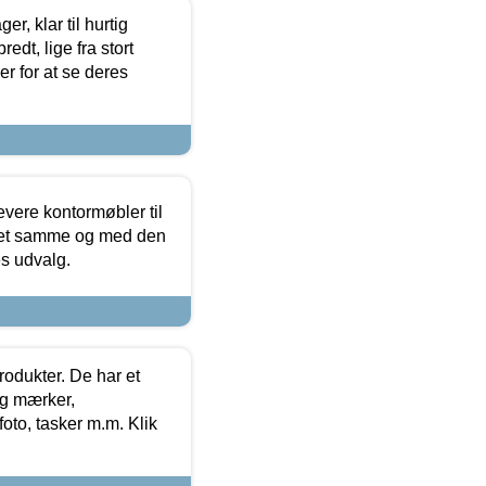
, klar til hurtig
edt, lige fra stort
er for at se deres
evere kontormøbler til
 det samme og med den
es udvalg.
rodukter. De har et
og mærker,
foto, tasker m.m. Klik