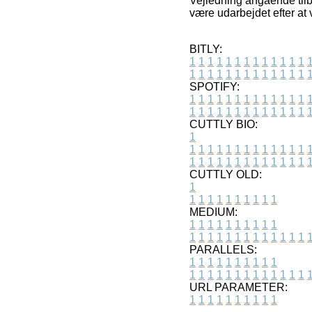
Vejledning angående tilbu
være udarbejdet efter at 
BITLY:
1
1
1
1
1
1
1
1
1
1
1
1
1
1
1
1
1
1
1
1
1
1
1
1
1
1
SPOTIFY:
1
1
1
1
1
1
1
1
1
1
1
1
1
1
1
1
1
1
1
1
1
1
1
1
1
1
CUTTLY BIO:
1
1
1
1
1
1
1
1
1
1
1
1
1
1
1
1
1
1
1
1
1
1
1
1
1
1
1
CUTTLY OLD:
1
1
1
1
1
1
1
1
1
1
1
MEDIUM:
1
1
1
1
1
1
1
1
1
1
1
1
1
1
1
1
1
1
1
1
1
1
1
PARALLELS:
1
1
1
1
1
1
1
1
1
1
1
1
1
1
1
1
1
1
1
1
1
1
1
URL PARAMETER:
1
1
1
1
1
1
1
1
1
1