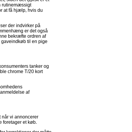
en rutinemæssigt
 at få hjælp, hvis du
er der indvirker på
 sammenhæng er det også
nne bekræfte ordren af
gaveindkøb til en pige
e konsumenters tanker og
able chrome T/20 kort
rksomhedens
 anmeldelse af
t når vi annoncerer
e foretager et køb.