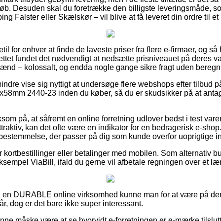
eløb. Desuden skal du foretrække den billigste leveringsmåde, 
g Falster eller Skælskør – vil blive at få leveret din ordre til e
etil for enhver at finde de laveste priser fra flere e-firmaer, og så
et fundet det nødvendigt at nedsætte prisniveauet på deres var
 mænd – kolossalt, og endda nogle gange sikre fragt uden beregn
ndre vise sig nyttigt at undersøge flere webshops efter tilbud p
x58mm 2440-23 inden du køber, så du er skudsikker på at antag
m på, at såfremt en online forretning udlover bedst i test vare
traktiv, kan det ofte være en indikator for en bedragerisk e-shop.
en bestemmelse, der passer på dig som kunde overfor uoprigtige i
for kortbestillinger eller betalinger med mobilen. Som alternativ 
 eksempel ViaBill, ifald du gerne vil afbetale regningen over et l
 på en DURABLE online virksomhed kunne man for at være på d
r, dog er det bare ikke super interessant.
ne måske være at se hvorvidt e-forretningen er e-mærke tilslutte