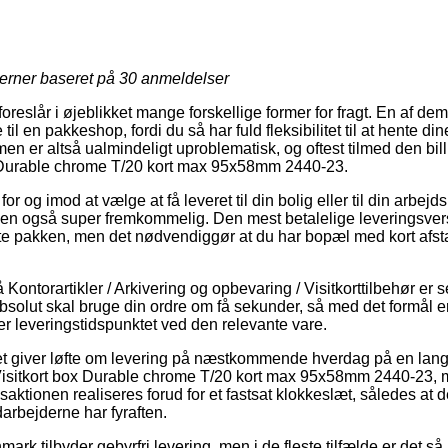
jerner baseret på
30
anmeldelser
oreslår i øjeblikket mange forskellige former for fragt. En af de
il en pakkeshop, fordi du så har fuld fleksibilitet til at hente din
en er altså ualmindeligt uproblematisk, og oftest tilmed den bil
x Durable chrome T/20 kort max 95x58mm 2440-23.
r og imod at vælge at få leveret til din bolig eller til din arbej
men også super fremkommelig. Den mest betalelige leveringsversi
nte pakken, men det nødvendiggør at du har bopæl med kort afstan
ontorartikler / Arkivering og opbevaring / Visitkorttilbehør er s
solut skal bruge din ordre om få sekunder, så med det formål er
er leveringstidspunktet ved den relevante vare.
t giver løfte om levering på næstkommende hverdag på en lang
 Visitkort box Durable chrome T/20 kort max 95x58mm 2440-23
nsaktionen realiseres forud for et fastsat klokkeslæt, således at 
arbejderne har fyraften.
nmark tilbyder gebyrfri levering, men i de fleste tilfælde er det 